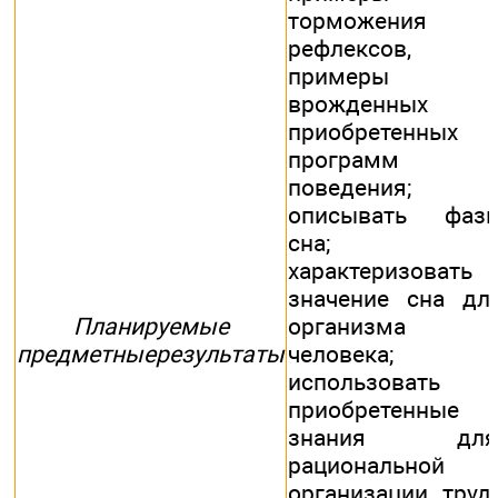
торможения
рефлексов,
примеры
врожденных 
приобретенных
программ
поведения;
описывать фаз
сна;
характеризовать
значение сна дл
Планируемые
организма
предметныерезультаты
человека;
использовать
приобретенные
знания для
рациональной
организации труд