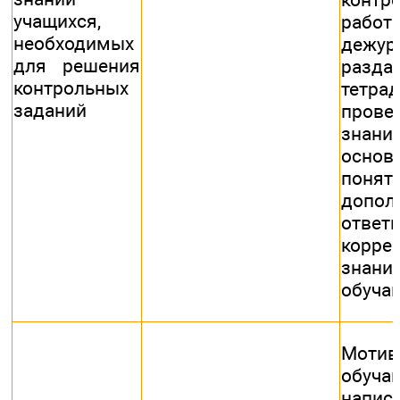
учащихся,
рабо
необходимых
дежур
для решения
разда
контрольных
тетрад
заданий
прове
знани
основ
поняти
допол
отв
корре
знани
обуча
Мотив
обуча
напис