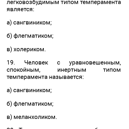
легковозбудимым типом темперамента
является:
а) сангвиником;
б) флегматиком;
в) холериком.
19. Человек с уравновешенным,
спокойным, инертным типом
темперамента называется:
а) сангвиником;
б) флегматиком;
в) меланхоликом.