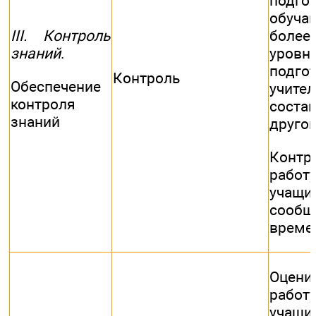
подгот
обуча
III. Контроль
более
знаний
.
уровн
подго
Контроль
Обеспечение
учите
контроля
соста
знаний
другой
Контр
работ
учащих
сооб
време
Оцени
работ
учащ