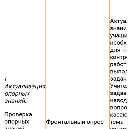
Актуа
знани
учащих
необх
для п
контр
раб
выпол
задани
I.
Учите
Актуализация
задав
опорных
навод
знаний
.
вопро
Проверка
касаю
опорных
Фронтальный опрос
темат
знаний
контр