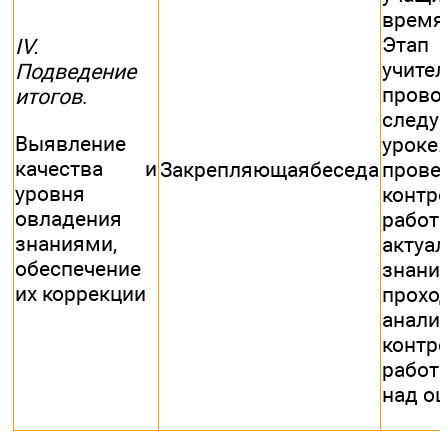
врем
Этап 
IV.
учител
Подведение
пров
итогов
.
следу
Выявление
урок
качества и
Закрепляющаябеседа
прове
уровня
контр
овладения
работы
знаниями,
актуа
обеспечение
знаний
их коррекции
прохо
анали
контр
работы
над о