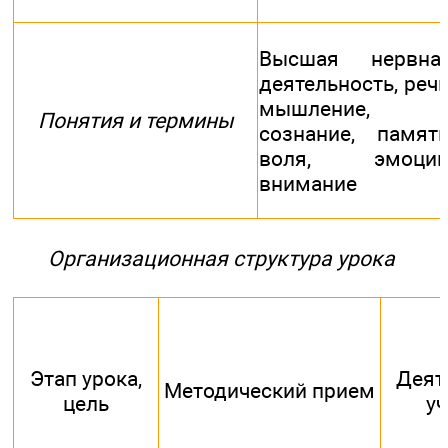
Высшая нервна
деятельность, речь
мышление,
Понятия и термины
сознание, память
воля, эмоции
внимание
Организационная структура урока
Этап урока,
Деят
Методический прием
цель
уч