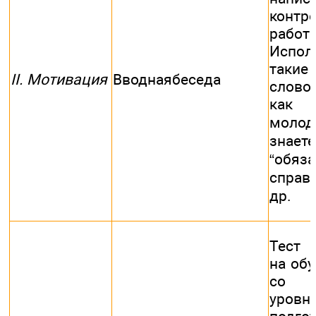
контр
работ
Испол
такие
II. Мотивация
Вводнаябеседа
словос
ка
молод
знаете
“обяза
справ
др.
Тест 
на об
со с
уровн