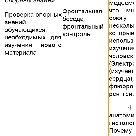
опорных знаний
.
медосмо
что мн
Фронтальная
Проверка опорных
смогу
беседа,
знаний
нескол
фронтальный
обучающихся,
котор
контроль
необходимых для
исполь
изучения нового
изучен
материала
человека
(Электр
(изуча
сердца),
флюоро
рентген.
- Что
анатомия
гистолог
Почем