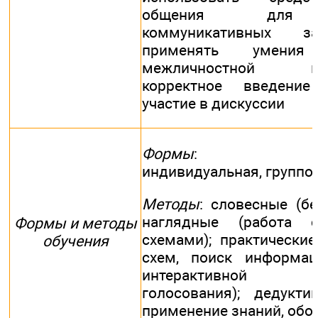
общения для 
коммуникативных з
применять умен
межличностной ком
корректное введени
участие в дискуссии
Формы
: фронт
индивидуальная, группо
Методы
: словесные (бе
наглядные (работа с
Формы и методы
схемами); практические
обучения
схем, поиск информац
интерактивной 
голосования); дедукти
применение знаний, обо