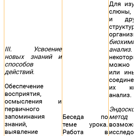
Для изу
слюны, 
и дру
струк
организ
биохими
III. Усвоение
анализ
.
новых знаний и
некотор
способов
можно о
действий
.
или ины
соедине
Обеспечение
их кол
восприятия,
анализ.
осмысления и
первичного
Эндоско
запоминания
метод
Беседа по
знаний,
возможн
теме урока.
выявление
исследо
Работа в