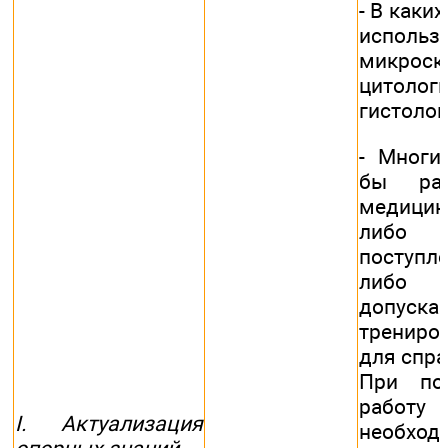
- В каки
исполь
микро
цито
гистолог
- Многи
бы раз
медицин
либ
поступле
либо 
доп
тренир
для спра
При по
рабо
I. Актуализация
необход