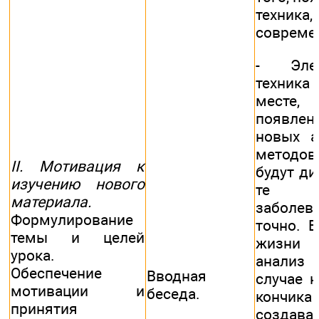
техни
совреме
- Эле
техника
месте,
появл
новых а
методо
II. Мотивация к
будут ди
изучению нового
те и
материала.
заболе
Формулирование
точно. В
темы и целей
жизни 
урока.
анализ 
Обеспечение
Вводная
случае к
мотивации и
беседа.
кончи
принятия
создава