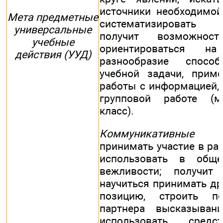
источники необходимой
Мета предметные
систематизировать 
универсальные
получит возможност
учебные
ориентироваться н
действия (УУД)
разнообразие спосо
учебной задачи, прим
работы с информацией, 
групповой работе (м
класс).
Коммуникативные
- 
принимать участие в раб
использовать в обще
вежливости; получит
научиться принимать др
позицию, строить п
партнера высказывани
использовать средс