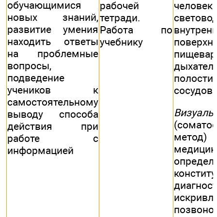
обучающимися
челове
рабочей
новых знаний,
светово
тетради.
развитие умения
внутрен
Работа по
находить ответы
поверхн
учебнику
на проблемные
пищева
вопросы,
дыхател
подведение
полост
учеников к
сосудов.
самостоятельному
Визуал
выводу способа
(сомато
действия при
метод) 
работе с
меди
информацией
определ
консти
диагнос
искривл
позвоноч