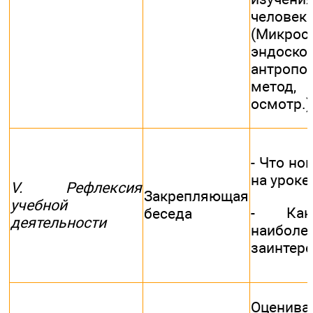
человек
(Микрос
эндоскоп
антропо
метод,
осмотр.)
- Что но
на уроке
V. Рефлексия
Закрепляющая
учебной
- Как
беседа
деятельности
наиб
заинтер
Оценив