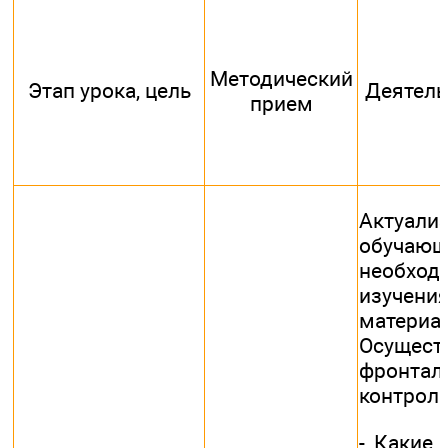
Методический
Этап урока, цель
Деятель
прием
Актуали
обучающ
необх
изуче
материал
Осущест
фронтал
контроль
- Какие 