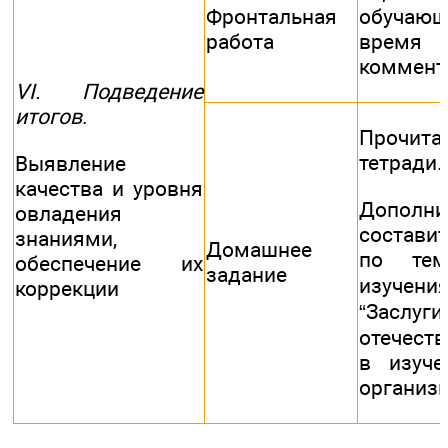
Фронтальная
обуча
работа
врем
коммент
VI. Подведение
итогов
.
Прочит
тетради.
Выявление
качества и уровня
Дополни
овладения
составит
знаниями,
Домашнее
по тем
обеспечение их
задание
изучени
коррекции
“Заслуги
отечест
в изуче
организм