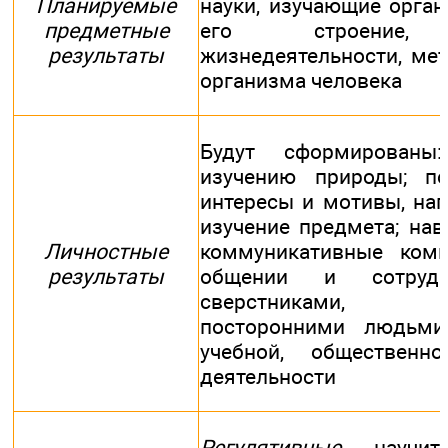
Планируемые
науки, изучающие орган
предметные
его строение, 
результаты
жизнедеятельности, ме
организма человека
Будут сформированы
изучению природы; по
интересы и мотивы, на
изучение предмета; нав
Личностные
коммуникативные комп
результаты
общении и сотрудн
сверстниками, у
посторонними людьми
учебной, общественн
деятельности
Регулятивные
- научитс