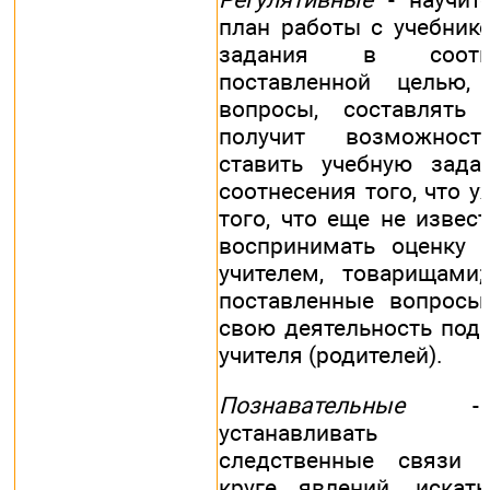
план работы с учебник
задания в соотв
поставленной целью,
вопросы, составлять 
получит возможност
ставить учебную зада
соотнесения того, что у
того, что еще не извест
воспринимать оценку 
учителем, товарищами;
поставленные вопросы;
свою деятельность под
учителя (родителей).
Познавательные
- н
устанавливать 
следственные связи 
круге явлений, искат