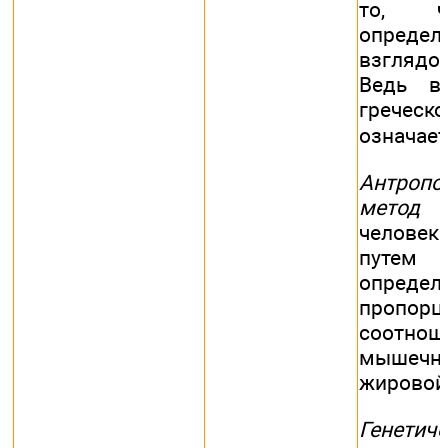
то, ч
опреде
взгляд
Ведь в
греческ
означает 
Антропо
метод
и
человек
путем 
определ
пропо
соотнош
мышечно
жировой 
Генетич