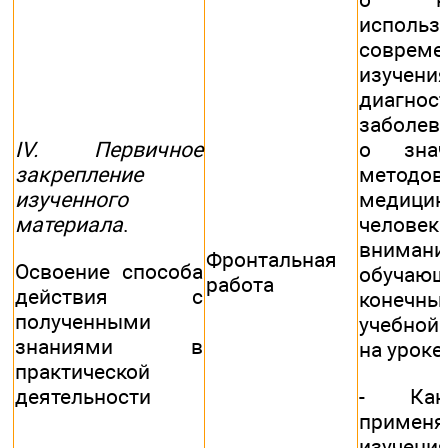
использ
совреме
изу
диагнос
заболева
IV. Первичное
о знач
закрепление
мето
изученного
медицин
материала
.
человека
внимани
Фронтальная
Освоение способа
обуча
работа
действия с
конечны
полученными
учебной
знаниями в
на уроке
практической
деятельности
- Как
приме
изучен