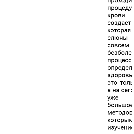
прохо
процеду
крови. 
создаст 
котора
слюны 
совсем
безболе
проце
определ
здоровья
это толь
а на сег
уже с
большо
методо
которы
изучен