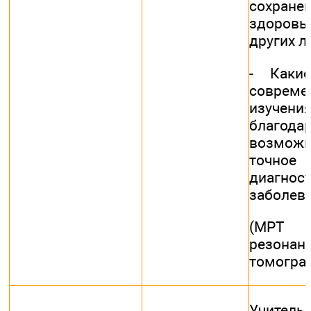
сохран
здоровь
других л
- Каки
соврем
изучени
благод
возмо
точное
диагнос
заболев
(МРТ -
резонан
томогра
Учител