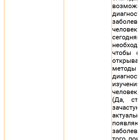
возмож
диагнос
заболева
человек
сегодн
необход
чтобы с
открыв
методы
диагно
изучен
человек
(Да, с
зачас
актуальн
появля
заболе
того, по