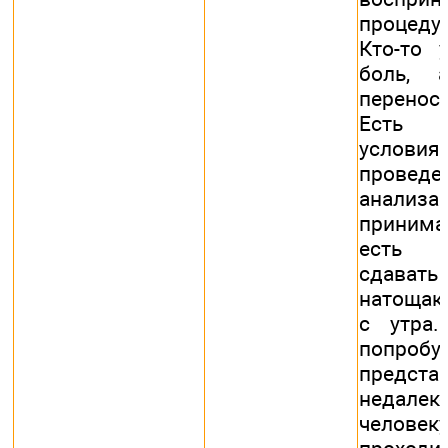
процедур
Кто-то 
боль, 
переноси
Есть н
усло
провед
анализ
приним
есть 
сдава
натощак
с утра.
попробу
предст
недале
человек