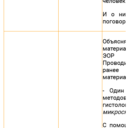
человека
И о ни
поговор
Объяс
материа
ЭОР и
Проводи
ранее
материа
- Один
методов 
гист
микроск
С помощ