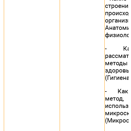
строени
проис
организм
Ана
физиолог
- Как
рассмат
методы
здоров
(Гигиена.
- Как 
метод,
использ
микроск
(Микроск