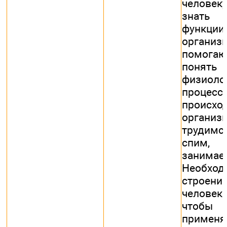
человек
знать 
функц
организм
помога
понять
физиоло
процесс
проис
организ
трудимс
спим
занимае
Необхо
строен
челове
чтобы 
приме