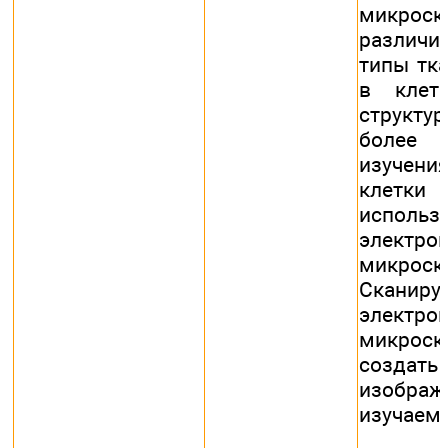
микрос
различ
типы тка
в клет
структ
более 
изучен
клетк
использ
электро
микроск
Сканир
электро
микро
создат
изображ
изучаемо