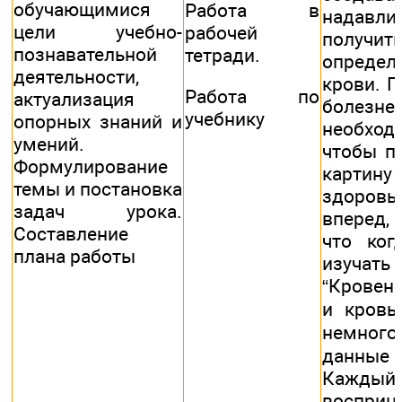
обучающимися
Работа в
надавл
цели учебно-
рабочей
получит
познавательной
тетради.
опреде
деятельности,
крови. П
Работа по
актуализация
болез
учебнику
опорных знаний и
необходи
умений.
чтобы п
Формулирование
картин
темы и постановка
здоров
задач урока.
вперед,
Составление
что ко
плана работы
изуч
“Кровен
и кровь”
немног
данные а
Кажды
восприн