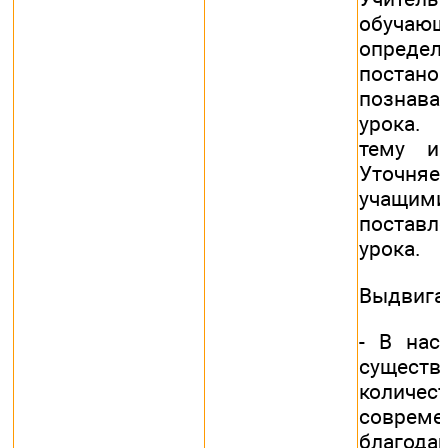
обуча
опреде
постано
познава
урока.
тему и
Уточня
учащими
постав
урока.
Выдвига
- В нас
сущест
количес
совреме
благод