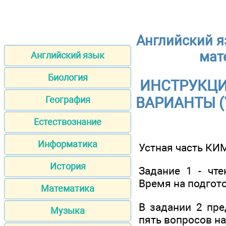
Английский я
мат
Английский язык
Биология
ИНСТРУКЦИ
География
ВАРИАНТЫ (
Естествознание
Информатика
Устная часть КИМ
История
Задание 1 - чте
Время на подгото
Математика
В задании 2 пре
Музыка
пять вопросов на