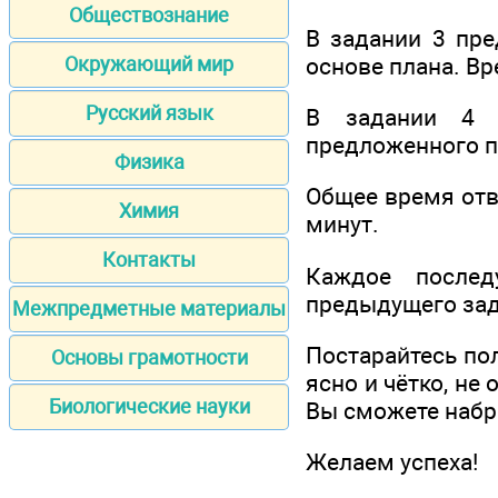
Обществознание
В задании 3 пре
основе плана. Вр
Окружающий мир
Русский язык
В задании 4 с
предложенного пл
Физика
Общее время отв
Химия
минут.
Контакты
Каждое послед
предыдущего зада
Межпредметные материалы
Постарайтесь по
Основы грамотности
ясно и чётко, не
Биологические науки
Вы сможете набр
Желаем успеха!