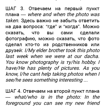
ШАГ 3. Отвечаем на первый пункт
плана —
where and when the photo was
taken
. Здесь важно не забыть ответить
на два вопроса: “где” и “когда”. Можно
сказать, что вы сами сделали
фотографию, можно сказать, что фото
сделал кто-то из родственников или
друзей:
I/My elder brother took this photo
last week when we were at our dacha.
You know photography is ту/his hobby. I
have/He has plenty of pictures. As you
know, l/he cant help taking photos when I
see/he sees something interesting ...
ШАГ 4. Отвечаем на второй пункт плана
—
what/who is in the photo: In the
foreground you can see my new friend