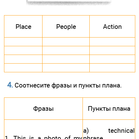
Place
People
Action
4.
Соотнесите фразы и пункты плана.
Фразы
Пункты плана
a) technical
1. This is a photo of my
phrase