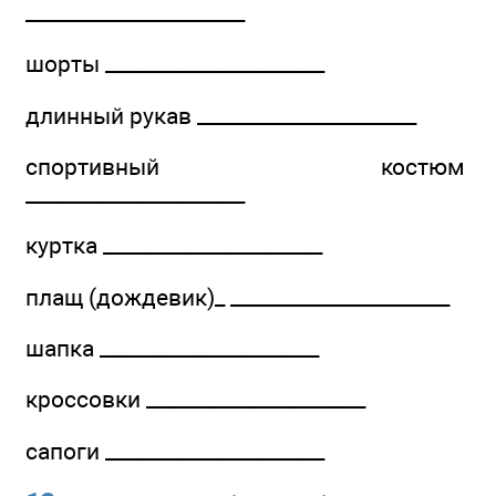
______________________
шорты ______________________
длинный рукав ______________________
спортивный костюм
______________________
куртка ______________________
плащ (дождевик)_ ______________________
шапка ______________________
кроссовки ______________________
сапоги ______________________