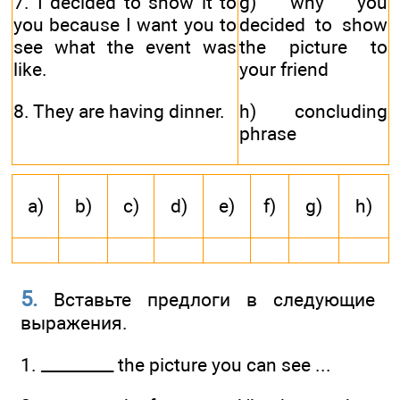
7. I decided to show it to
g) why you
you because I want you to
decided to show
see what the event was
the picture to
like.
your friend
8. They are having dinner.
h) concluding
phrase
a)
b)
c)
d)
e)
f)
g)
h)
5.
Вставьте предлоги в следующие
выражения.
1. _________ the picture you can see ...