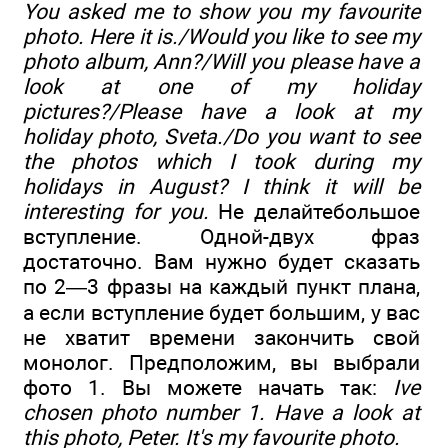
You asked me to show you my favourite
photo. Here it is./Would you like to see my
photo album, Ann?/Will you please have a
look at one of my holiday
pictures?/Please have a look at my
holiday photo, Sveta./Do you want to see
the photos which I took during my
holidays in August? I think it will be
interesting for you.
He делайтебольшое
вступление. Одной-двух фраз
достаточно. Вам нужно будет сказать
по 2—3 фразы на каждый пункт плана,
а если вступление будет большим, у вас
не хватит времени закончить свой
монолог. Предположим, вы выбрали
фото 1. Вы можете начать так:
Ive
chosen photo number 1. Have a look at
this photo, Peter. It's my favourite photo.