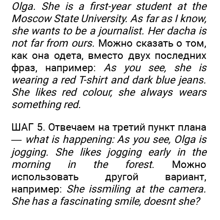
Olga. She is a first-year student at the
Moscow State University. As far as I know,
she wants to be a journalist. Her dacha is
not far from ours.
Можно сказать о том,
как она одета, вместо двух последних
фраз, например:
As you see, she is
wearing a red T-shirt and dark blue jeans.
She likes red colour, she always wears
something red.
ШАГ 5. Отвечаем на третий пункт плана
—
what is happening: As you see, Olga is
jogging. She likes jogging early in the
morning in the forest
. Можно
использовать другой вариант,
например:
She issmiling at the camera.
She has a fascinating smile, doesnt she?