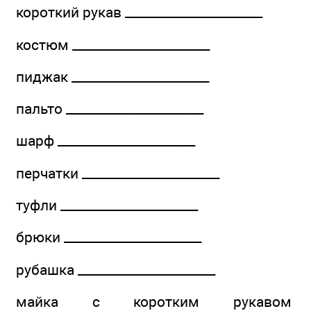
короткий рукав ______________________
костюм ______________________
пиджак ______________________
пальто ______________________
шарф ______________________
перчатки ______________________
туфли ______________________
брюки ______________________
рубашка ______________________
майка с коротким рукавом