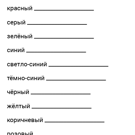
красный ______________________
серый ______________________
зелёный ______________________
синий ______________________
светло-синий ______________________
тёмно-синий ______________________
чёрный ______________________
жёлтый ______________________
коричневый ______________________
розовый ______________________