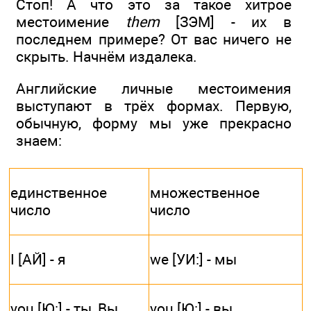
Стоп! А что это за такое хитрое
местоимение
them
[ЗЭМ] - их в
последнем примере? От вас ничего не
скрыть. Начнём издалека.
Английские личные местоимения
выступают в трёх формах. Первую,
обычную, форму мы уже прекрасно
знаем:
единственное
множественное
число
число
I [АЙ] - я
we [УИ:] - мы
you [Ю:] - ты, Вы
you [Ю:] - вы