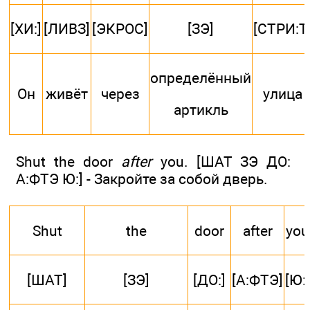
[ХИ:]
[ЛИВЗ]
[ЭКРОС]
[ЗЭ]
[СТРИ:Т
определённый
Он
живёт
через
улица
артикль
Shut the door
after
you. [ШАТ ЗЭ ДО:
А:ФТЭ Ю:] - Закройте за собой дверь.
Shut
the
door
after
you
[ШАТ]
[ЗЭ]
[ДО:]
[А:ФТЭ]
[Ю:]