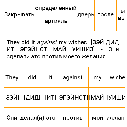
определённый
ты,
Закрывать
дверь
после
вы
артикль
They did it
against
my wishes. [ЗЭЙ ДИД
ИТ ЭГЭЙНСТ МАЙ УИШИЗ] - Они
сделали это против моего желания.
They
did
it
against
my
wishe
[ЗЭЙ]
[ДИД]
[ИТ]
[ЭГЭЙНСТ]
[МАЙ]
[УИШИ
Они
делал(и)
это
против
мой
желан