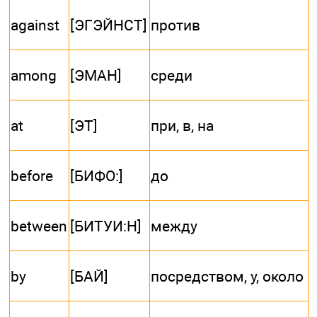
against
[ЭГЭЙНСТ]
против
among
[ЭМАН]
среди
at
[ЭТ]
при, в, на
before
[БИФО:]
до
between
[БИТУИ:Н]
между
by
[БАЙ]
посредством, у, около