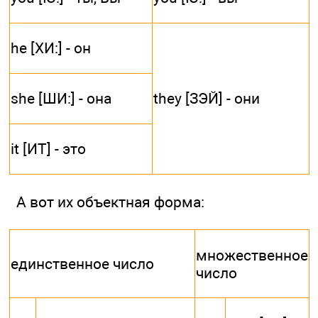
he [ХИ:] - он
she [ШИ:] - она
they [ЗЭЙ] - они
it [ИТ] - это
А вот их объектная форма:
множественное
единственное число
число