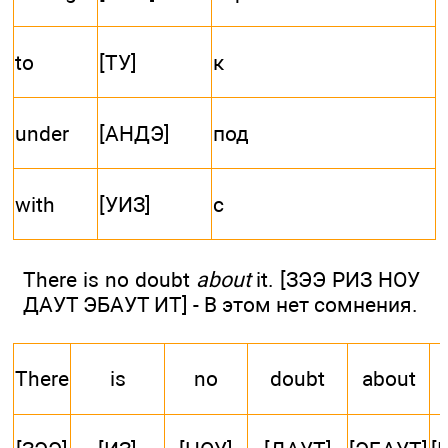
to
[ТУ]
к
under
[АНДЭ]
под
with
[УИЗ]
с
There is no doubt
about
it. [ЗЭЭ РИЗ НОУ
ДАУТ ЭБАУТ ИТ] - В этом нет сомнения.
There
is
no
doubt
about