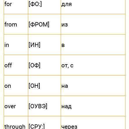
for
[ФО:]
для
from
[ФРОМ]
из
in
[ИН]
в
off
[ОФ]
от, с
on
[ОН]
на
over
[ОУВЭ]
над
through
[СРУ:]
через