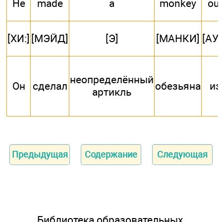
He
made
a
monkey
ou
[ХИ:]
[МЭЙД]
[Э]
[МАНКИ]
[АУ
неопределённый
Он
сделал
обезьяна
из
артикль
Предыдущая
Содержание
Следующая
Библиотека образовательных