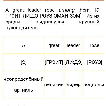
A great leader rose
among
them. [Э
ГРЭЙТ ЛИ:ДЭ РОУЗ ЭМАН ЗЭМ] - Из их
среды выдвинулся крупный
руководитель.
A
great
leader
rose
[Э]
[ГРЭЙТ]
[ЛИ:ДЭ]
[РОУЗ]
неопределённый
великий
лидер
поднялся
артикль