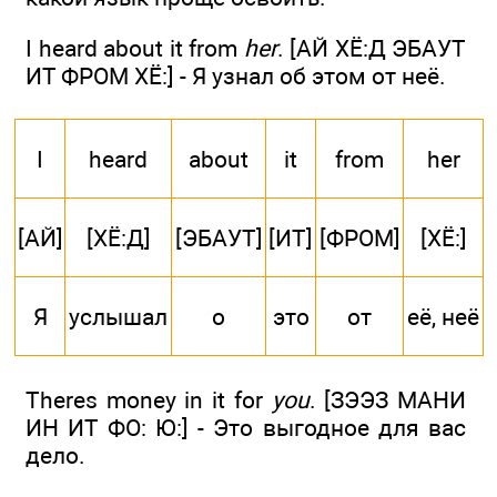
I heard about it from
her
. [АЙ ХЁ:Д ЭБАУТ
ИТ ФРОМ ХЁ:] - Я узнал об этом от неё.
I
heard
about
it
from
her
[АЙ]
[ХЁ:Д]
[ЭБАУТ]
[ИТ]
[ФРОМ]
[ХЁ:]
Я
услышал
о
это
от
её, неё
Theres money in it for
you
. [ЗЭЭЗ МАНИ
ИН ИТ ФО: Ю:] - Это выгодное для вас
дело.