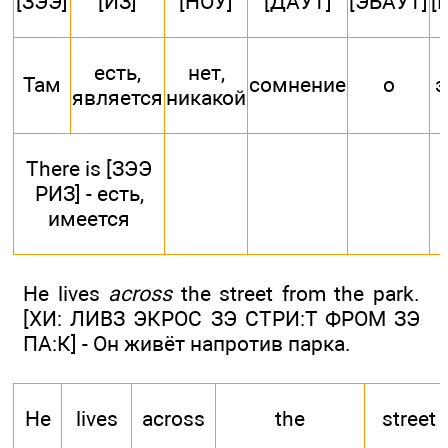
[ЗЭЭ]
[ИЗ]
[НОУ]
[ДАУТ]
[ЭБАУТ]
[
есть,
нет,
Там
сомнение
о
э
является
никакой
There is [ЗЭЭ
РИЗ] - есть,
имеется
He lives
across
the street from the park.
[ХИ: ЛИВЗ ЭКРОС ЗЭ СТРИ:Т ФРОМ ЗЭ
ПА:К] - Он живёт напротив парка.
He
lives
across
the
street