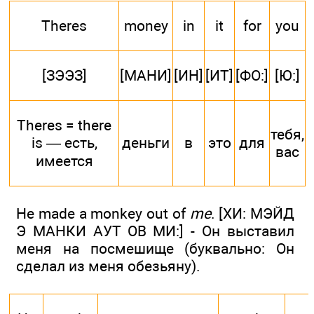
Theres
money
in
it
for
you
[ЗЭЭЗ]
[МАНИ]
[ИН]
[ИТ]
[ФО:]
[Ю:]
Theres = there
тебя,
is — есть,
деньги
в
это
для
вас
имеется
He made a monkey out of
me
. [ХИ: МЭЙД
Э МАНКИ АУТ ОВ МИ:] - Он выставил
меня на посмешище (буквально: Он
сделал из меня обезьяну).