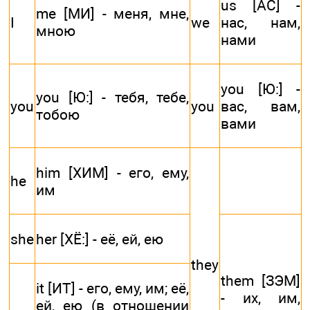
us [АС] -
me [МИ] - меня, мне,
I
we
нас, нам,
мною
нами
you [Ю:] -
you [Ю:] - тебя, тебе,
you
you
вас, вам,
тобою
вами
him [ХИМ] - его, ему,
he
им
she
her [ХЁ:] - её, ей, ею
they
them [ЗЭМ]
it [ИТ] - его, ему, им; её,
- их, им,
ей, ею (в отношении