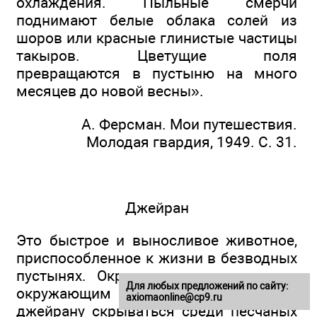
охлаждения. Пыльные смерчи
поднимают белые облака солей из
шоров или красные глинистые частицы
такыров. Цветущие поля
превращаются в пустыню на много
месяцев до новой весны».
А. Ферсман. Мои путешествия.
Молодая гвардия, 1949. С. 31.
Джейран
Это быстрое и выносливое животное,
приспособленное к жизни в безводных
пустынях. Окраска его соответствует
Для любых предложений по сайту:
окружающим пескам, что помогает
axiomaonline@cp9.ru
джейрану скрываться среди песчаных