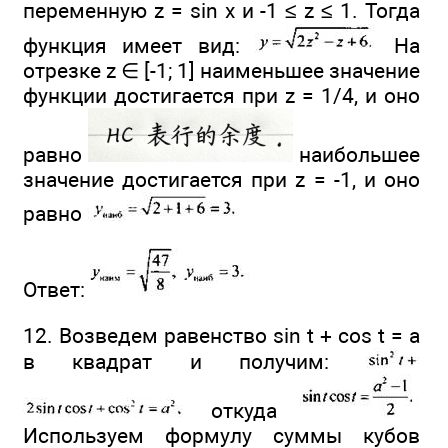
переменную z = sin x и -1 ≤ z ≤ 1. Тогда
функция имеет вид:
На
отрезке z ∈ [-1; 1] наименьшее значение
функции достигается при z = 1/4, и оно
равно
наибольшее
значение достигается при z = -1, и оно
равно
Ответ:
12. Возведем равенство sin t + cos t = a
в квадрат и получим:
откуда
Используем формулу суммы кубов