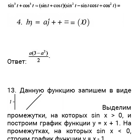
Ответ:
13. Данную функцию запишем в виде
Выделим
промежутки, на которых sin x > 0, и
построим график функции у = х + 1. На
промежутках, на которых sin х < 0,
строим график функции у = х - 1.