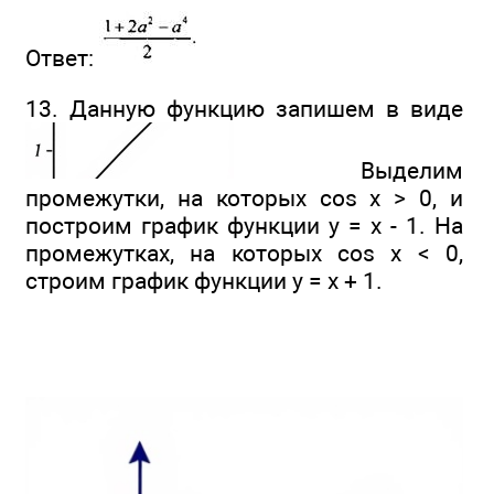
Ответ:
13. Данную функцию запишем в виде
Выделим
промежутки, на которых cos х > 0, и
построим график функции у = х - 1. На
промежутках, на которых cos х < 0,
строим график функции у = х + 1.