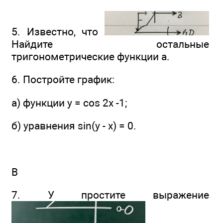
5. Известно, что
Найдите остальные
тригонометрические функции а.
6. Постройте график:
а) функции у = cos 2х -1;
б) уравнения sin(y - х) = 0.
В
7. У простите выражение