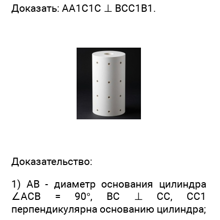
Доказать: AA1C1C ⊥ BCC1B1.
Доказательство:
1) АВ - диаметр основания цилиндра
∠ACB = 90°, BС ⊥ СС, CC1
перпендикулярна основанию цилиндра;