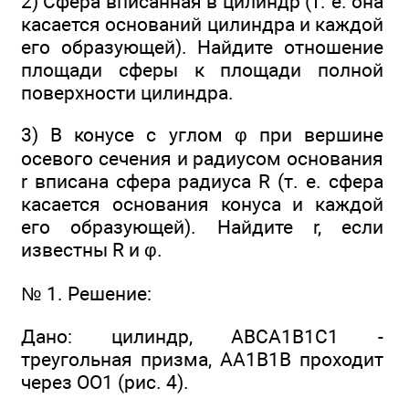
2) Сфера вписанная в цилиндр (т. е. она
касается оснований цилиндра и каждой
его образующей). Найдите отношение
площади сферы к площади полной
поверхности цилиндра.
3) В конусе с углом φ при вершине
осевого сечения и радиусом основания
r вписана сфера радиуса R (т. е. сфера
касается основания конуса и каждой
его образующей). Найдите r, если
известны R и φ.
№ 1. Решение:
Дано: цилиндр, АВСА1В1С1 -
треугольная призма, AA1B1B проходит
через OO1 (рис. 4).