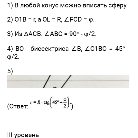
1) В любой конус можно вписать сферу.
2) O1В = r, a OL = R, ∠FCD = φ.
3) Из ΔACB: ∠ABC = 90° - φ/2.
4) ВО - биссектриса ∠B, ∠O1BO = 45° -
φ/2.
5)
(Ответ:
)
III уровень