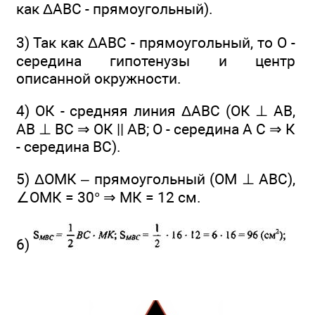
как ΔАВС - прямоугольный).
3) Так как ΔABC - прямоугольный, то О -
середина гипотенузы и центр
описанной окружности.
4) ОК - средняя линия ΔABC (ОК ⊥ АВ,
АВ ⊥ ВС ⇒ ОК || АВ; О - середина А С ⇒ К
- середина ВС).
5) ΔОМК – прямоугольный (ОМ ⊥ ABC),
∠ОМК = 30° ⇒ МК = 12 см.
6)