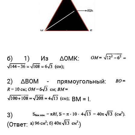
б) 1) Из ΔОМК:
2) ΔВОМ - прямоугольный:
BM = l.
3)
(Ответ:
)