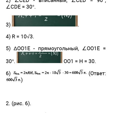
2) ∠CED - вписанный, ∠CED = 90°,
∠CDE = 30°.
3)
.
4) R = 10√3.
5) ΔОО1E - прямоугольный, ∠OO1E =
30°.
OO1 = H = 30.
6)
(Ответ:
)
2. (рис. 6).