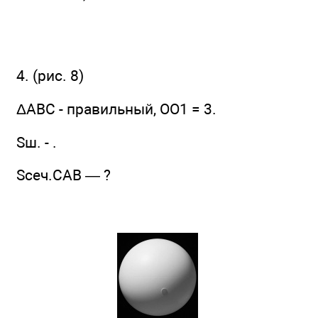
4. (рис. 8)
ΔABC - правильный, OO1 = 3.
Sш. - .
Sсеч.CAB — ?