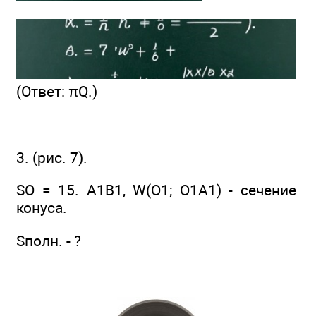
(Ответ: πQ.)
3. (рис. 7).
SO = 15. A1B1, W(O1; O1A1) - сечение
конуса.
Sполн. - ?