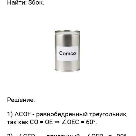
Найти: S6ок.
Решение:
1) ΔСОЕ - равнобедренный треугольник,
так как СО = ОЕ ⇒ ∠OEC = 60°.