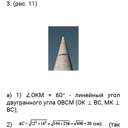
3. (рис. 11)
a) 1) ∠OKM = 60° - линейный угол
двугранного угла ОВСМ (ОК ⊥ ВС, МК ⊥
ВС);
2)
(так