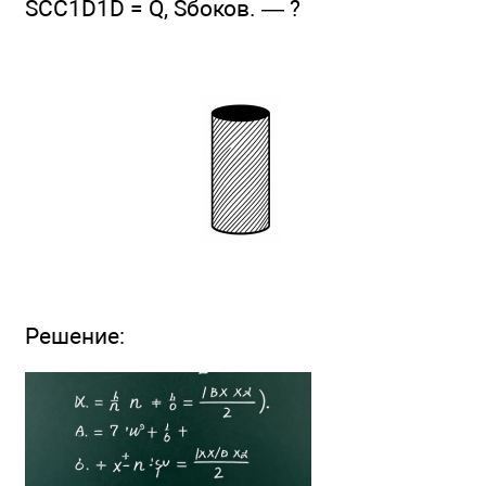
SCC1D1D = Q, Sбоков. — ?
Решение: