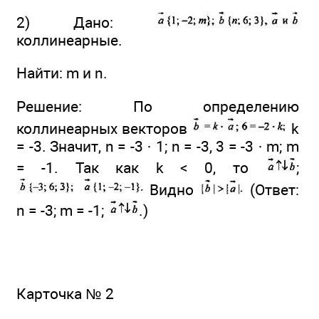
2) Дано:
коллинеарные.
Найти: m и n.
Решение: По определению
коллинеарных векторов
k
= -3. Значит, n = -3 · 1; n = -3, 3 = -3 · m; m
= -1. Так как k < 0, то
;
Видно
(Ответ:
n = -3; m = -1;
.)
Карточка № 2