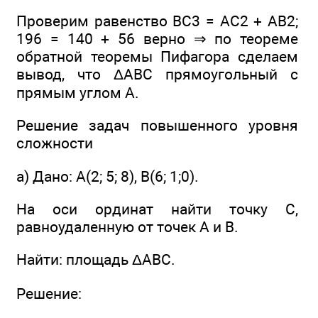
Проверим равенство BС3 = AC2 + AB2;
196 = 140 + 56 верно ⇒ по теореме
обратной теоремы Пифагора сделаем
вывод, что ΔABC прямоугольный с
прямым углом А.
Решение задач повышенного уровня
сложности
a) Дано: А(2; 5; 8), В(6; 1;0).
На оси ординат найти точку С,
равноудаленную от точек А и В.
Найти: площадь ΔABC.
Решение: