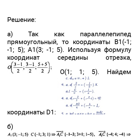
Решение:
а) Так как параллелепипед
прямоугольный, то координаты В1(-1;
-1; 5); А1(3; -1; 5). Используя формулу
координат середины отрезка,
O(1; 1; 5). Найдем
координаты D1:
б)