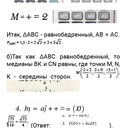
Итак, ΔABC - равнобедренный, АВ = АС.
б)Так как ΔABC равнобедренный, то
медианы ВК и CN равны, где точки M, N,
К - середины сторон.
(Ответ:
).