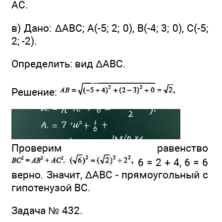
AС.
в) Дано: ΔАВС; А(-5; 2; 0), В(-4; 3; 0), С(-5;
2; -2).
Определить: вид ΔАВС.
Решение:
Проверим равенство
6 = 2 + 4, 6 = 6
верно. Значит, ΔABC - прямоугольный с
гипотенузой ВС.
Задача № 432.