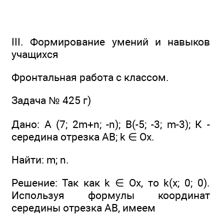
III. Формирование умений и навыков
учащихся
Фронтальная работа с классом.
Задача № 425 г)
Дано: А (7; 2m+n; -n); В(-5; -3; m-3); К -
середина отрезка АВ; k ∈ Ох.
Найти: m; n.
Решение: Так как k ∈ Ох, то k(х; 0; 0).
Используя формулы координат
середины отрезка АВ, имеем