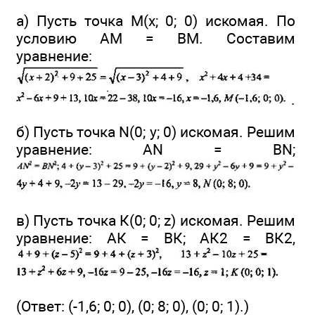
а) Пусть точка М(х; 0; 0) искомая. По
условию АМ = ВМ. Составим
уравнение:
.
б) Пусть точка N(0; y; 0) искомая. Решим
уравнение: AN = BN;
в) Пусть точка К(0; 0; z) искомая. Решим
уравнение: АК = ВК; АК2 = ВК2,
(Ответ: (-1,6; 0; 0), (0; 8; 0), (0; 0; 1).)