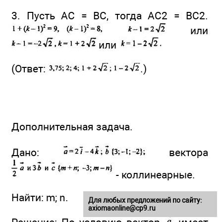
3. Пусть АС = ВС, тогда AC2 = BC2.
или
или
(Ответ:
.)
Дополнительная задача.
Дано:
вектора
- коллинеарные.
Найти: m; n.
Для любых предложений по сайту:
axiomaonline@cp9.ru