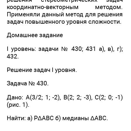
координатно-векторным методом.
Применяли данный метод для решения
задач повышенного уровня сложности.
Домашнее задание
I уровень: задачи № 430; 431 а), в), г);
432.
Решение задач I уровня.
Задача № 430.
Дано: А(3/2; 1; -2), В(2; 2; -3), С(2; 0; -1)
(рис. 1).
Найти: а) РΔABC б) медианы ΔABC.