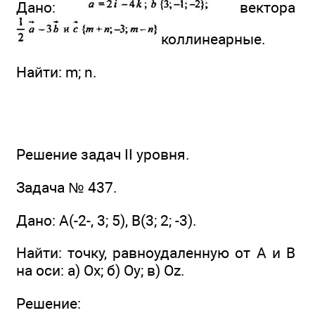
Дано:
вектора
коллинеарные.
Найти: m; n.
Решение задач II уровня.
Задача № 437.
Дано: А(-2-, 3; 5), В(3; 2; -3).
Найти: точку, равноудаленную от А и В
на оси: а) Ох; б) Оу; в) Oz.
Решение: