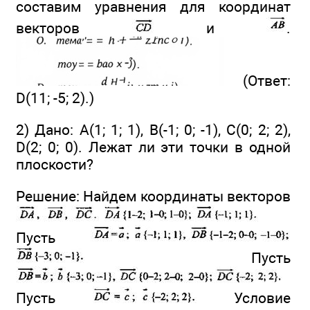
составим уравнения для координат
векторов
и
.
(Ответ:
D(11; -5; 2).)
2) Дано: А(1; 1; 1), В(-1; 0; -1), С(0; 2; 2),
D(2; 0; 0). Лежат ли эти точки в одной
плоскости?
Решение: Найдем координаты векторов
Пусть
Пусть
Пусть
Условие