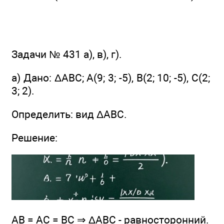
Задачи № 431 а), в), г).
а) Дано: ΔАВС; А(9; 3; -5), В(2; 10; -5), С(2;
3; 2).
Определить: вид ΔABC.
Решение:
АВ = АС = ВС ⇒ ΔАВС - равносторонний.