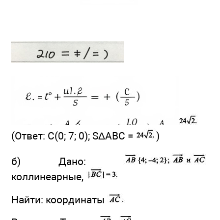
(Ответ: С(0; 7; 0); SΔABC =
)
б) Дано:
коллинеарные,
Найти: координаты