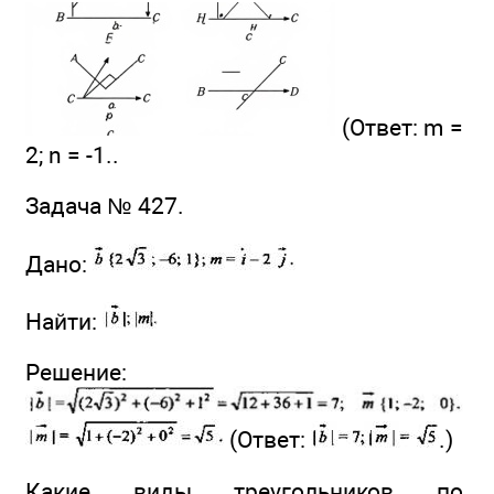
(Ответ: m =
2; n = -1..
Задача № 427.
Дано:
Найти:
Решение:
(Ответ:
.)
Какие виды треугольников по