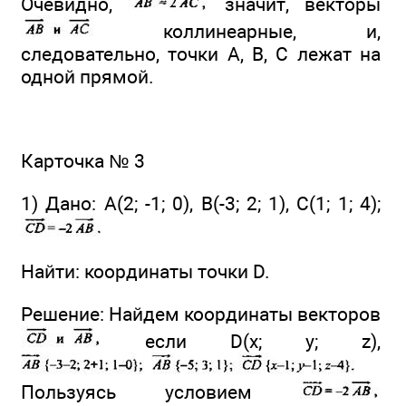
Очевидно,
значит, векторы
коллинеарные, и,
следовательно, точки А, В, С лежат на
одной прямой.
Карточка № 3
1) Дано: А(2; -1; 0), В(-3; 2; 1), С(1; 1; 4);
Найти: координаты точки D.
Решение: Найдем координаты векторов
если D(х; у; z),
Пользуясь условием