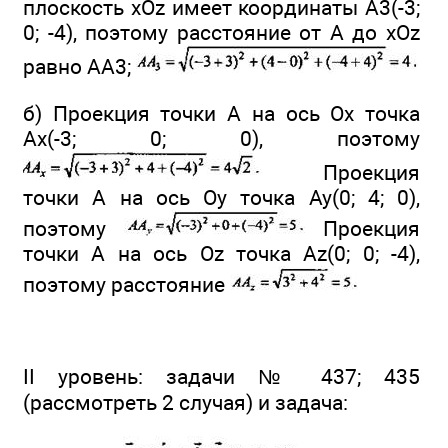
плоскость хOz имеет координаты А3(-3;
0; -4), поэтому расстояние от А до xOz
равно АА3;
б) Проекция точки А на ось Ох точка
Ах(-3; 0; 0), поэтому
Проекция
точки А на ось Оу точка Ау(0; 4; 0),
поэтому
Проекция
точки А на ось Oz точка Az(0; 0; -4),
поэтому расстояние
II уровень: задачи № 437; 435
(рассмотреть 2 случая) и задача: