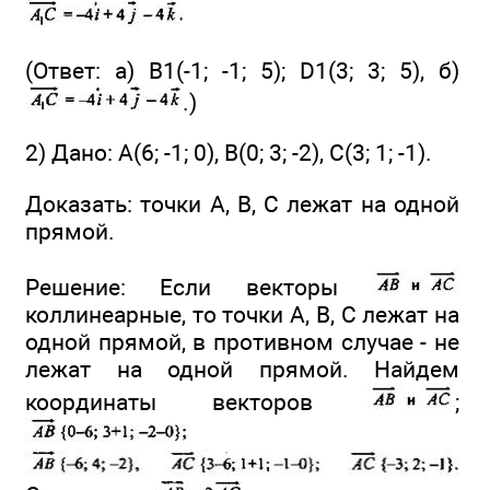
(Ответ: а) В1(-1; -1; 5); D1(3; 3; 5), б)
.)
2) Дано: А(6; -1; 0), В(0; 3; -2), С(3; 1; -1).
Доказать: точки А, В, С лежат на одной
прямой.
Решение: Если векторы
коллинеарные, то точки А, В, С лежат на
одной прямой, в противном случае - не
лежат на одной прямой. Найдем
координаты векторов
;