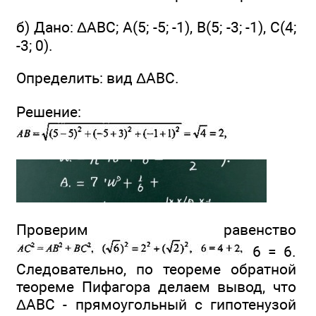
б) Дано: ΔABС; A(5; -5; -1), В(5; -3; -1), С(4;
-3; 0).
Определить: вид ΔABC.
Решение:
Проверим равенство
6 = 6.
Следовательно, по теореме обратной
теореме Пифагора делаем вывод, что
ΔАВС - прямоугольный с гипотенузой