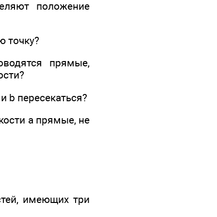
деляют положение
ю точку?
водятся прямые,
ости?
 и b пересекаться?
кости а прямые, не
стей, имеющих три