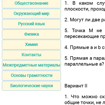
1. В каком слу
Обществознание
плоскости, прохо
Окружающий мир
2. Могут ли две 
Русский язык
5. Точка М не
Физика
пересекающие пр
Химия
4. Прямые а и b 
Контакты
5. Прямая а пара
параллельные а? 
Межпредметные материалы
Основы грамотности
Вариант II
Биологические науки
1. Что можно ск
общие точки, не