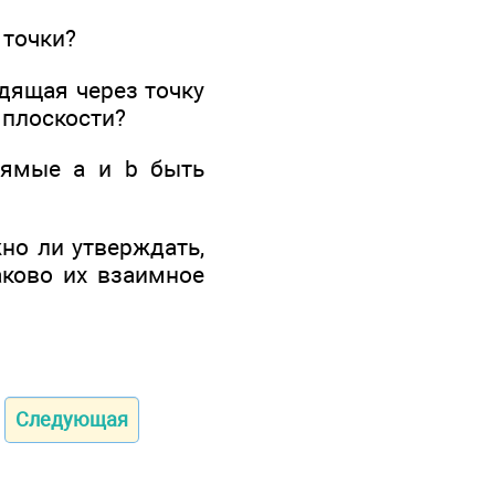
 точки?
одящая через точку
 плоскости?
рямые а и b быть
но ли утверждать,
аково их взаимное
Следующая