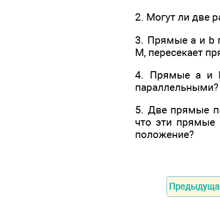
2. Могут ли две 
3. Прямые а и b 
M, пересекает пр
4. Прямые а и 
параллельными?
5. Две прямые п
что эти прямые 
положение?
Предыдуща