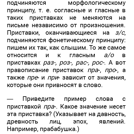
подчиняются морфологическому
принципу, т. е. согласные и гласные в
таких приставках не меняются на
письме независимо от произношения.
Приставки, оканчивающиеся на
з/с
,
подчиняются фонетическому принципу:
пишем их так, как слышим. То же самое
относится и к гласным
a/о
в
приставках
раз-, роз-, рас-, рос-
. А вот
правописание приставок
пра
-,
про
-, а
также
пре
- и
при
- зависит от значения,
которые они привносят в слово.
— Приведите пример слова с
приставкой
пра
-. Какое значение несет
эта приставка? (Указывает на давность,
древность лиц, эпох, явлений.
Например, прабабушка.)