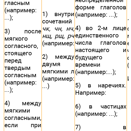
гласным
форме глаголов
(например:
1) внутри
(например: ...);
...);
сочетаний
4) во 2-м лице
чк, чн, нч,
с
3) после
единственного
нщ, рщ, рч
м
мягкого
числа глаголов
(например:
е
согласного,
настоящего и
стоящего
2) между
будущего
с
перед
двумя
времени
(
твердым
мягкими л
(например:...);
согласным
(например:
И
(например:
5) в наречиях.
...)
...);
Например:
4) между
6) в частицах
мягкими
(например: ...);
согласными,
если при
7) в