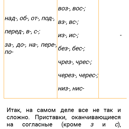
воз-, вос-;
над-, об-, от-, под-,
вз-, вс-;
перед-, в-, с-;
-
из-, ис-;
за-, до-, на-, пере-,
без-, бес-;
по-
чрез-, чрес-;
через-, черес-;
низ-, нис-
Итак, на самом деле все не так и
сложно. Приставки, оканчивающиеся
на согласные (кроме
з
и
с
),