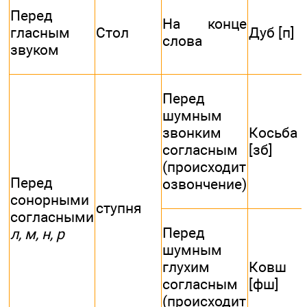
Перед
На конце
гласным
Стол
Дуб [п]
слова
звуком
Перед
шумным
звонким
Косьба
согласным
[зб]
(происходит
Перед
озвончение)
сонорными
ступня
согласными
Перед
л, м, н, р
шумным
глухим
Ковш
согласным
[фш]
(происходит