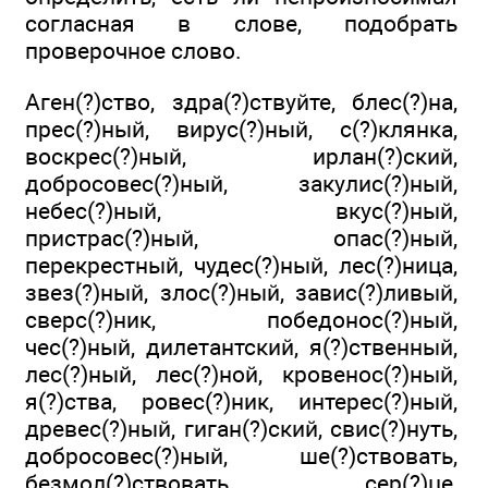
согласная в слове, подобрать
проверочное слово.
Аген(?)ство, здра(?)ствуйте, блес(?)на,
прес(?)ный, вирус(?)ный, с(?)клянка,
воскрес(?)ный, ирлан(?)ский,
добросовес(?)ный, закулис(?)ный,
небес(?)ный, вкус(?)ный,
пристрас(?)ный, опас(?)ный,
перекрестный, чудес(?)ный, лес(?)ница,
звез(?)ный, злос(?)ный, завис(?)ливый,
сверс(?)ник, победонос(?)ный,
чес(?)ный, дилетантский, я(?)ственный,
лес(?)ный, лес(?)ной, кровенос(?)ный,
я(?)ства, ровес(?)ник, интерес(?)ный,
древес(?)ный, гиган(?)ский, свис(?)нуть,
добросовес(?)ный, ше(?)ствовать,
безмол(?)ствовать, сер(?)це,