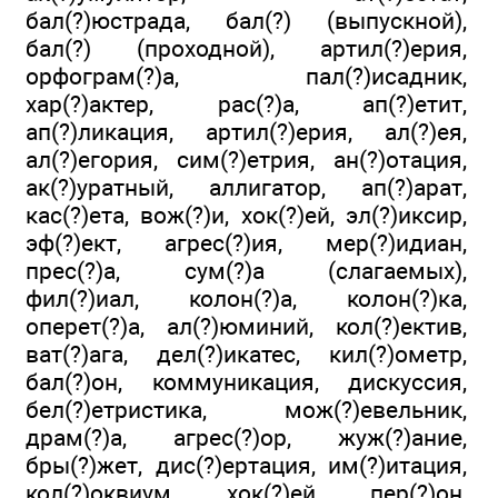
бал(?)юстрада, бал(?) (выпускной),
бал(?) (проходной), артил(?)ерия,
орфограм(?)а, пал(?)исадник,
хар(?)актер, рас(?)а, ап(?)етит,
ап(?)ликация, артил(?)ерия, ал(?)ея,
ал(?)егория, сим(?)етрия, ан(?)отация,
ак(?)уратный, аллигатор, ап(?)арат,
кас(?)ета, вож(?)и, хок(?)ей, эл(?)иксир,
эф(?)ект, агрес(?)ия, мер(?)идиан,
прес(?)а, сум(?)а (слагаемых),
фил(?)иал, колон(?)а, колон(?)ка,
оперет(?)а, ал(?)юминий, кол(?)ектив,
ват(?)ага, дел(?)икатес, кил(?)ометр,
бал(?)он, коммуникация, дискуссия,
бел(?)етристика, мож(?)евельник,
драм(?)а, агрес(?)ор, жуж(?)ание,
бры(?)жет, дис(?)ертация, им(?)итация,
кол(?)оквиум, хок(?)ей, пер(?)он,