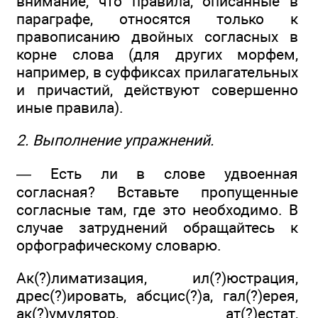
внимание, что правила, описанные в
параграфе, относятся только к
правописанию двойных согласных в
корне слова (для других морфем,
например, в суффиксах прилагательных
и причастий, действуют совершенно
иные правила).
2. Выполнение упражнений.
— Есть ли в слове удвоенная
согласная? Вставьте пропущенные
согласные там, где это необходимо. В
случае затруднений обращайтесь к
орфографическому словарю.
Ак(?)лиматизация, ил(?)юстрация,
дрес(?)ировать, абсцис(?)а, гал(?)ерея,
ак(?)умулятор, ат(?)естат,