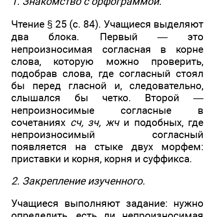
1. Знакомство с орфограммой.
Чтение § 25 (с. 84). Учащиеся выделяют
два блока. Первый — это
непроизносимая согласная в корне
слова, которую можно проверить,
подобрав слова, где согласный стоял
бы перед гласной и, следовательно,
слышался бы четко. Второй —
непроизносимые согласные в
сочетаниях
сч, зч, жч
и подобных, где
непроизносимый согласный
появляется на стыке двух морфем:
приставки и корня, корня и суффикса.
2. Закрепление изученного.
Учащиеся выполняют задание: нужно
определить, есть ли непроизносимая