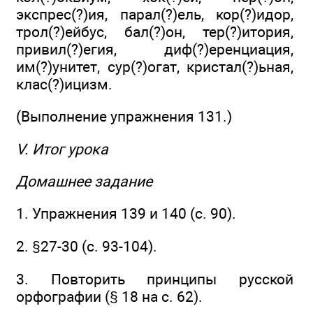
экспрес(?)ия, парал(?)ель, кор(?)идор,
трол(?)ейбус, бал(?)он, тер(?)итория,
привил(?)егия, диф(?)еренциация,
им(?)унитет, сур(?)огат, кристал(?)ьная,
клас(?)ицизм.
(Выполнение упражнения 131.)
V. Итог урока
Домашнее задание
1. Упражнения 139 и 140 (с. 90).
2. §27-30 (с. 93-104).
3. Повторить принципы русской
орфографии (§ 18 на с. 62).