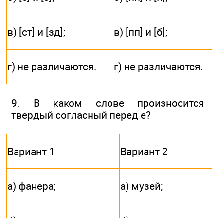
в) [ст] и [зд];
в) [пп] и [б];
г) не различаются.
г) не различаются.
9. В каком слове произносится
твердый согласный перед е?
Вариант 1
Вариант 2
а) фанера;
а) музей;