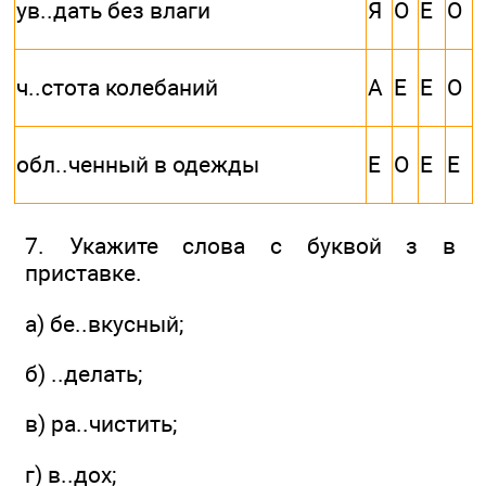
ув..дать без влаги
Я
О
Е
О
ч..стота колебаний
А
Е
Е
О
обл..ченный в одежды
Е
О
Е
Е
7. Укажите слова с буквой з в
приставке.
а) бе..вкусный;
б) ..делать;
в) ра..чистить;
г) в..дох;