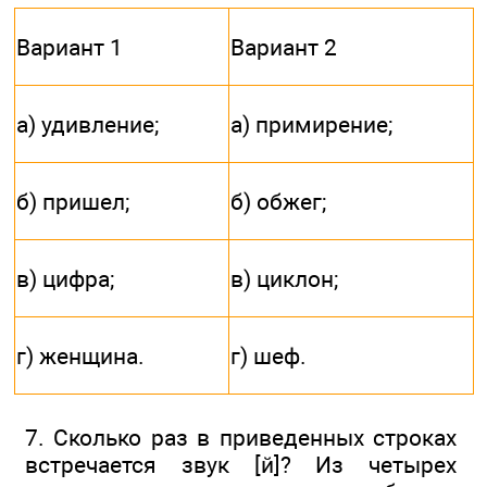
Вариант 1
Вариант 2
а) удивление;
а) примирение;
б) пришел;
б) обжег;
в) цифра;
в) циклон;
г) женщина.
г) шеф.
7. Сколько раз в приведенных строках
встречается звук [й]? Из четырех