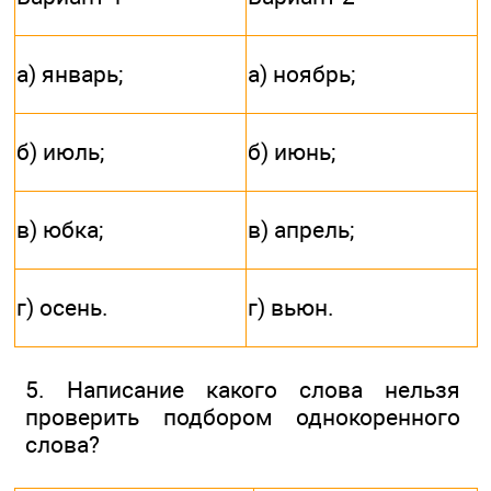
а) январь;
а) ноябрь;
б) июль;
б) июнь;
в) юбка;
в) апрель;
г) осень.
г) вьюн.
5. Написание какого слова нельзя
проверить подбором однокоренного
слова?