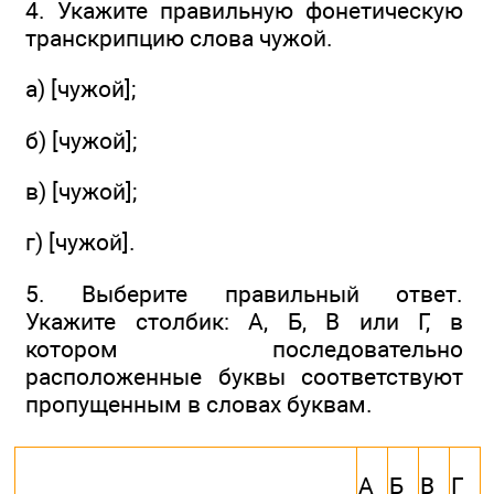
4. Укажите правильную фонетическую
транскрипцию слова чужой.
а) [чужой];
б) [чужой];
в) [чужой];
г) [чужой].
5. Выберите правильный ответ.
Укажите столбик: А, Б, В или Г, в
котором последовательно
расположенные буквы соответствуют
пропущенным в словах буквам.
А
Б
В
Г