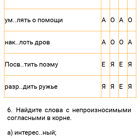
ум..лять о помощи
А
О
А
О
нак..лоть дров
А
О
О
А
Посв..тить поэму
Е
Я
Е
Я
разр..дить ружье
Я
Я
Е
Я
6. Найдите слова с непроизносимыми
согласными в корне.
а) интерес..ный;