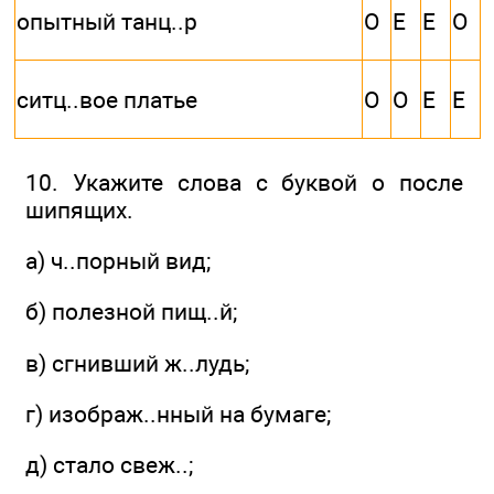
опытный танц..р
О
Е
Е
О
ситц..вое платье
О
О
Е
Е
10. Укажите слова с буквой о после
шипящих.
а) ч..порный вид;
б) полезной пищ..й;
в) сгнивший ж..лудь;
г) изображ..нный на бумаге;
д) стало свеж..;