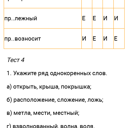
пр..лежный
Е
Е
И
И
пр..возносит
И
Е
И
Е
Тест 4
1. Укажите ряд однокоренных слов.
а) открыть, крыша, покрышка;
б) расположение, сложение, ложь;
в) метла, мести, местный;
г) взволнованный, волна, воля.