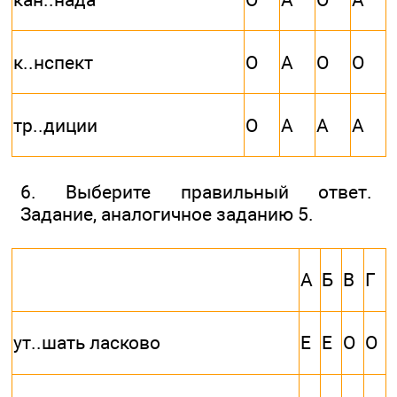
к..нспект
О
А
О
О
тр..диции
О
А
А
А
6. Выберите правильный ответ.
Задание, аналогичное заданию 5.
А
Б
В
Г
ут..шать ласково
Е
Е
О
О