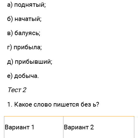
а) поднятый;
б) начатый;
в) балуясь;
г) прибыла;
д) прибывший;
е) добыча.
Тест 2
1. Какое слово пишется без ь?
Вариант 1
Вариант 2