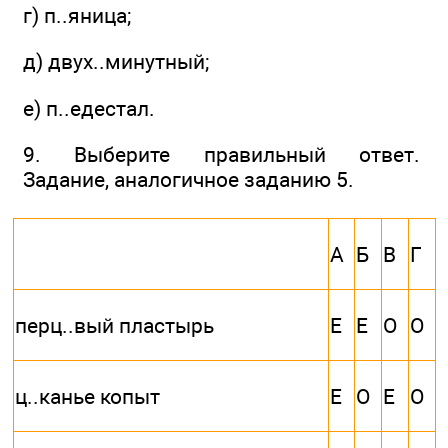
г) п..яница;
д) двух..минутный;
е) п..едестал.
9. Выберите правильный ответ.
Задание, аналогичное заданию 5.
А
Б
В
Г
перц..вый пластырь
Е
Е
О
О
ц..канье копыт
Е
О
Е
О