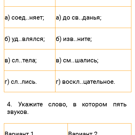
а) соед..няет;
а) до св..данья;
б) уд..влялся;
б) изв..ните;
в) сл..тела;
в) см..шались;
г) сл..лись.
г) воскл..цательное.
4. Укажите слово, в котором пять
звуков.
Вариант 1
Вариант 2