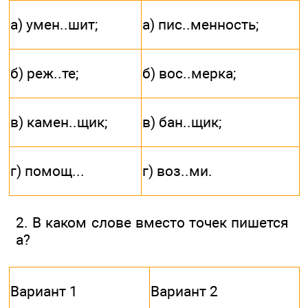
а) умен..шит;
а) пис..менность;
б) реж..те;
б) вос..мерка;
в) камен..щик;
в) бан..щик;
г) помощ...
г) воз..ми.
2. В каком слове вместо точек пишется
а?
Вариант 1
Вариант 2