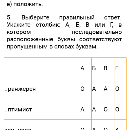
е) положить.
5. Выберите правильный ответ.
Укажите столбик: А, Б, В или Г, в
котором последовательно
расположенные буквы соответствуют
пропущенным в словах буквам.
А
Б
В
Г
..ранжерея
О
А
А
О
..птимист
А
А
О
О
кан..нада
О
А
О
А