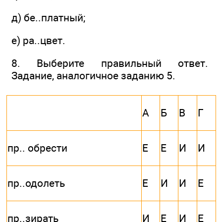
д) бе..платный;
е) ра..цвет.
8. Выберите правильный ответ.
Задание, аналогичное заданию 5.
А
Б
В
Г
пр.. обрести
Е
Е
И
И
пр..одолеть
Е
И
И
Е
пр..зирать
И
Е
И
Е