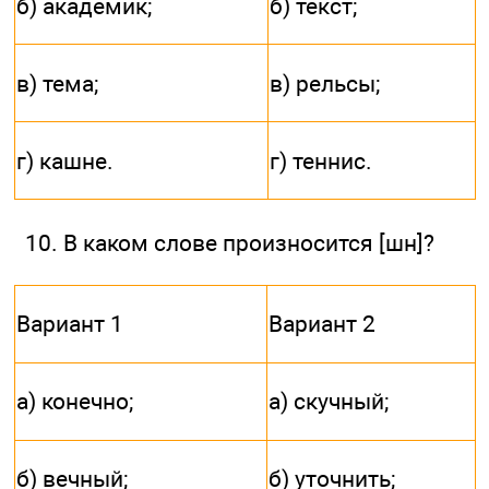
б) академик;
б) текст;
в) тема;
в) рельсы;
г) кашне.
г) теннис.
10. В каком слове произносится [шн]?
Вариант 1
Вариант 2
а) конечно;
а) скучный;
б) вечный;
б) уточнить;