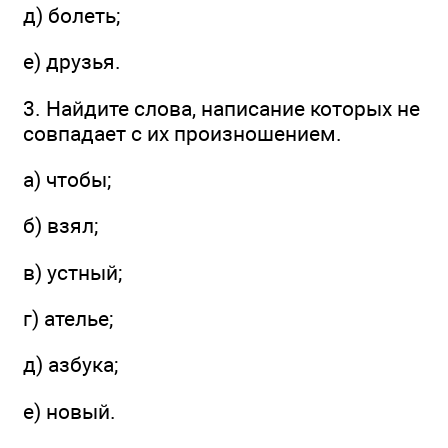
д) болеть;
е) друзья.
3. Найдите слова, написание которых не
совпадает с их произношением.
а) чтобы;
б) взял;
в) устный;
г) ателье;
д) азбука;
е) новый.