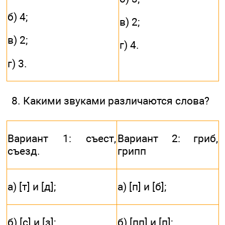
б) 4;
в) 2;
в) 2;
г) 4.
г) 3.
8. Какими звуками различаются слова?
Вариант 1: съест,
Вариант 2: гриб,
съезд.
грипп
а) [т] и [д];
а) [п] и [б];
б) [с] и [з];
б) [пп] и [п];