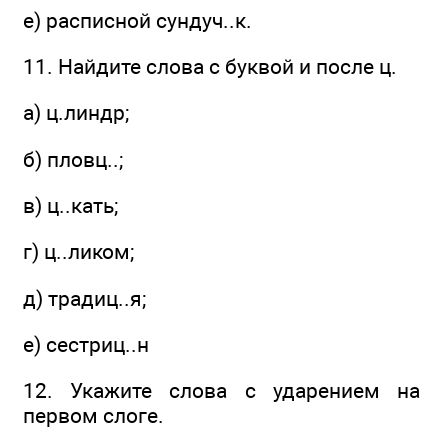
е) расписной сундуч..к.
11. Найдите слова с буквой и после ц.
а) ц.линдр;
б) пловц..;
в) ц..кать;
г) ц..ликом;
д) традиц..я;
е) сестриц..н
12. Укажите слова с ударением на
первом слоге.