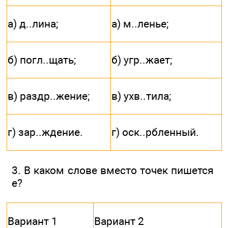
а) д..лина;
а) м..ленье;
б) погл..щать;
б) угр..жает;
в) раздр..жение;
в) ухв..тила;
г) зар..ждение.
г) оск..рбленный.
3. В каком слове вместо точек пишется
e?
Вариант 1
Вариант 2