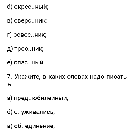
б) окрес..ный;
в) сверс..ник;
г) ровес..ник;
д) трос..ник;
е) опас..ный.
7. Укажите, в каких словах надо писать
ъ.
а) пред..юбилейный;
б) с..уживались;
в) об..единение;