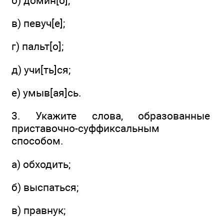
б) домин[о];
в) певуч[е];
г) пальт[о];
д) учи[ть]ся;
е) умыв[ая]сь.
3. Укажите слова, образованные
приставочно-суффиксальным
способом.
а) обходить;
б) выспаться;
в) правнук;