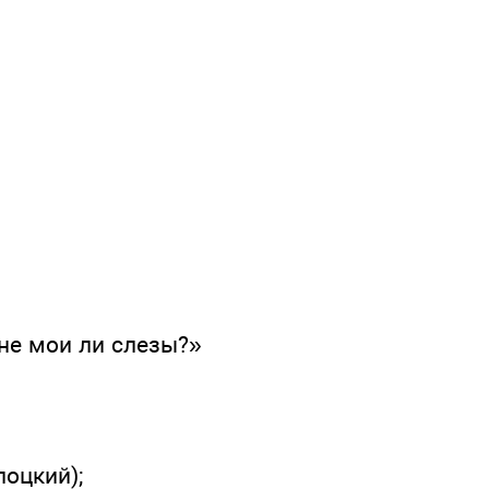
 не мои ли слезы?»
лоцкий);