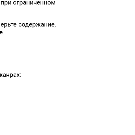
 при ограниченном
верьте содержание,
е.
жанрах: