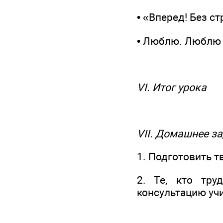
• «Вперед! Без с
• Люблю. Люблю л
VI. Итог урока
VII. Домашнее з
1. Подготовить т
2. Те, кто тру
консультацию учи