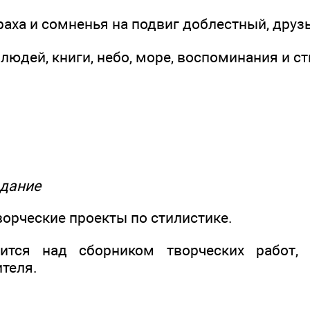
траха и сомненья на подвиг доблестный, друзь
юдей, книги, небо, море, воспоминания и ст
адание
ворческие проекты по стилистике.
дится над сборником творческих работ,
теля.