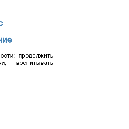
с
ние
ости; продолжить
и; воспитывать