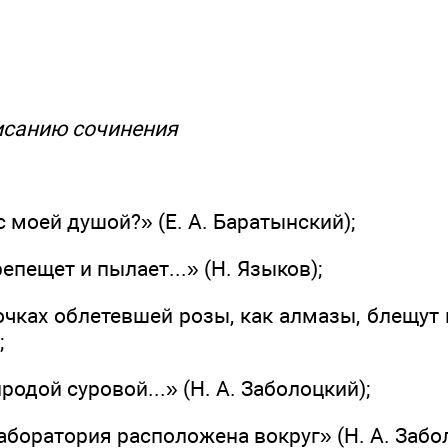
писанию сочинения
 с моей душой?» (Е. А. Баратынский);
епещет и пылает...» (Н. Языков);
очках облетевшей розы, как алмазы, блещут
;
родой суровой...» (Н. А. Заболоцкий);
аборатория расположена вокруг» (Н. А. Забо