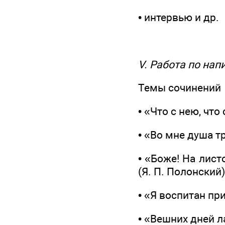
• интервью и др.
V. Работа по на
Темы сочинений
• «Что с нею, что
• «Во мне душа тр
• «Боже! На лист
(Я. П. Полонский)
• «Я воспитан при
• «Вешних дней л