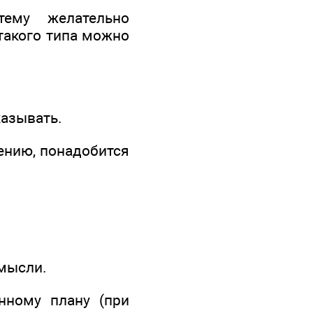
тему желательно
 такого типа можно
казывать.
нению, понадобится
 мысли.
нному плану (при