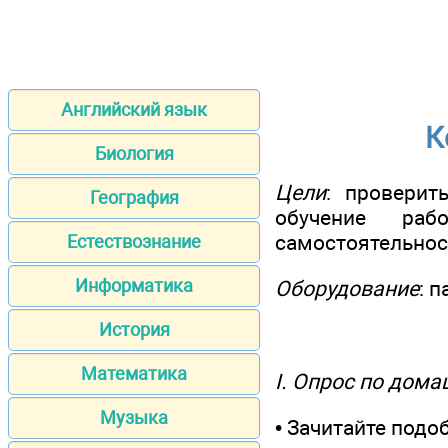
Английский язык
К
Биология
Цели
: проверит
География
обучение раб
самостоятельност
Естествознание
Информатика
Оборудование
: 
История
Математика
I. Опрос по дом
Музыка
• Зачитайте под