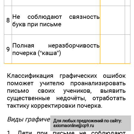
Не соблюдают связность
8
букв при письме
Полная неразборчивость
9
почерка (“каша”)
Классификация графических ошибок
поможет учителю проанализировать
письмо своих учеников, выявить
существенные недочёты, отработать
тактику корректировки почерка.
Виды графических ошибок
Для любых предложений по сайту:
axiomaonline@cp9.ru
1. Дети при письме не соблюдают