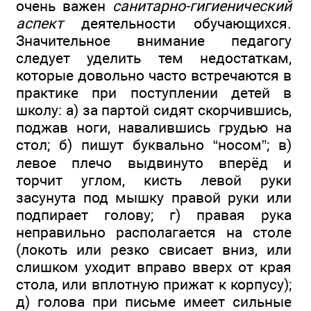
очень важен
санитарно-гигиенический
аспект
деятельности обучающихся.
Значительное внимание педагогу
следует уделить тем недостаткам,
которые довольно часто встречаются в
практике при поступлении детей в
школу: а) за партой сидят скорчившись,
поджав ноги, навалившись грудью на
стол; б) пишут буквально “носом”; в)
левое плечо выдвинуто вперёд и
торчит углом, кисть левой руки
засунута под мышку правой руки или
подпирает голову; г) правая рука
неправильно располагается на столе
(локоть или резко свисает вниз, или
слишком уходит вправо вверх от края
стола, или вплотную прижат к корпусу);
д) голова при письме имеет сильные