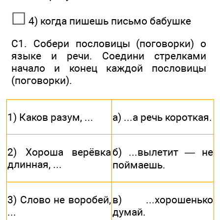
4) когда пишешь письмо бабушке
С1. Собери пословицы (поговорки) о
языке и речи. Соедини стрелками
начало и конец каждой пословицы
(поговорки).
1) Каков разум, ...
а) ...а речь короткая.
2) Хороша верёвка
б) ...вылетит — не
длинная, ...
поймаешь.
3) Слово не воро­бей,
в) ...хорошенько
...
думай.