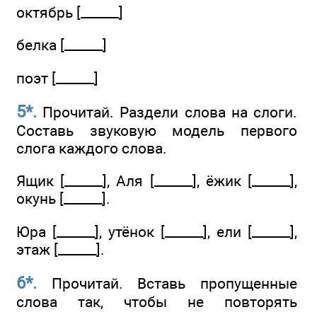
октябрь [______]
белка [______]
поэт [______]
5*.
Прочитай. Раздели слова на слоги.
Составь звуковую модель первого
слога каждого слова.
Ящик [______], Аля [______], ёжик [______],
окунь [______].
Юра [______], утёнок [______], ели [______],
этаж [______].
6*.
Прочитай. Вставь пропущенные
слова так, чтобы не повторять