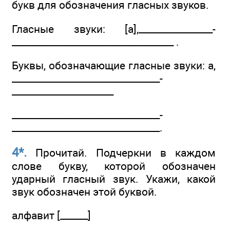
букв для обозначения гласных звуков.
Гласные звуки: [а],________________­
________________­___________________ .
Буквы, обозначающие гласные звуки: а,
________________­________________­
______________________
________________­________________­
______________­__________________.
4*.
Прочитай. Подчеркни в каждом
слове букву, которой обозначен
ударный гласный звук. Укажи, какой
звук обозначен этой буквой.
алфавит [______]