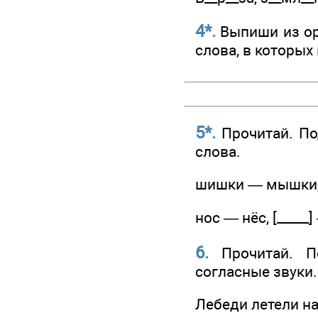
4*.
Выпиши из орф
слова, в которых
5*.
Прочитай. По
слова.
шишки — мышки, [
нос — нёс, [_____] 
6.
Прочитай. По
согласные звуки.
Лебеди летели н