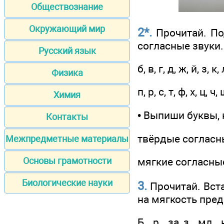
Обществознание
Окружающий мир
2*.
Прочитай. По
согласные звуки.
Русский язык
б, в, г, д, ж, й, з, к,
Физика
п, р, с, т, ф, х, ц, ч,
Химия
• Выпиши буквы,
Контакты
твёрдые согласные 
Межпредметные материалы
мягкие согласные з
Основы грамотности
Биологические науки
3.
Прочитай. Вст
на мягкость пре
Б__р__за, з__мл__н