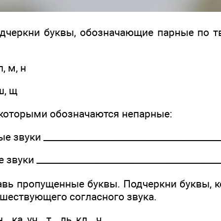
дчеркни буквы, обозначающие парные по т
 л, м, н
 ш, щ
 которыми обозначаются непарные:
звуки ________________­________________­________
вуки ________________­________________­_________
авь пропущенные буквы. Подчеркни буквы, 
дшествующего согласного звука.
__ка, уч__т__ль, кл__ч.