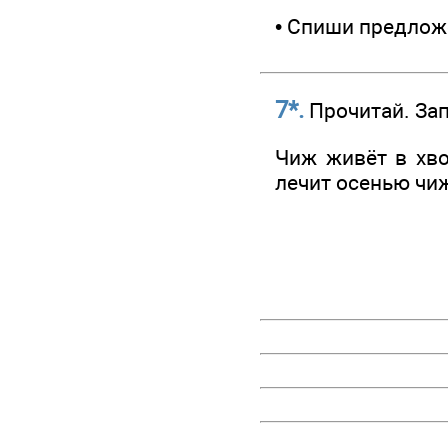
• Спиши предлож
7*.
Прочитай. Зап
Чиж живёт в хво
лечит осенью чиж