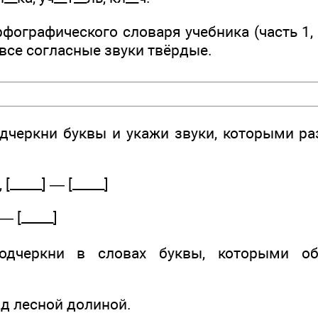
ографического словаря учебника (часть 1, 
 все согласные звуки твёрдые.
дчеркни буквы и укажи звуки, которыми р
_____] — [_____]
— [_____]
дчеркни в словах буквы, которыми об
ад лесной долиной.