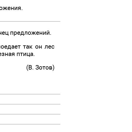
ложения.
онец предложений.
оедает так он лес
езная птица.
(В. Зотов)