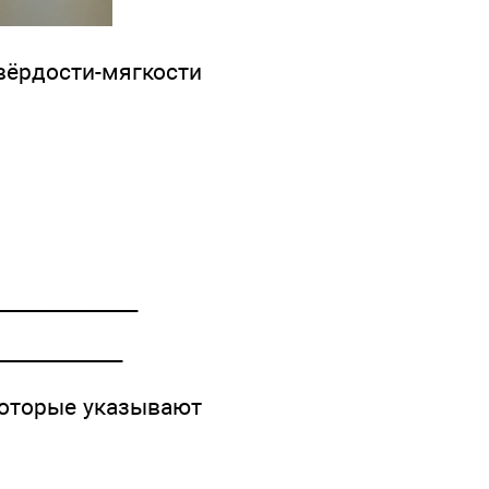
вёрдости-мягкости
______________
_____________
которые указывают