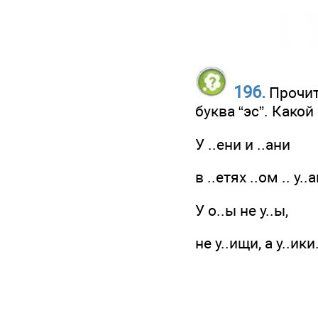
196.
Прочит
буква “эс”. Како
У ..ени и ..ани
в ..етях ..ом .. у..
У о..ы не у..ы,
не у..ищи, а у..ики