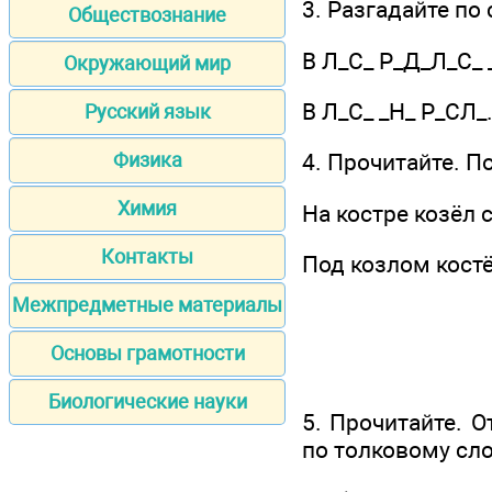
3. Разгадайте по
Обществознание
В Л_С_ Р_Д_Л_С_ 
Окружающий мир
В Л_С_ _Н_ Р_СЛ_
Русский язык
Физика
4. Прочитайте. П
Химия
На костре козёл 
Контакты
Под козлом костё
Межпредметные материалы
Основы грамотности
Биологические науки
5. Прочитайте. О
по толковому сл