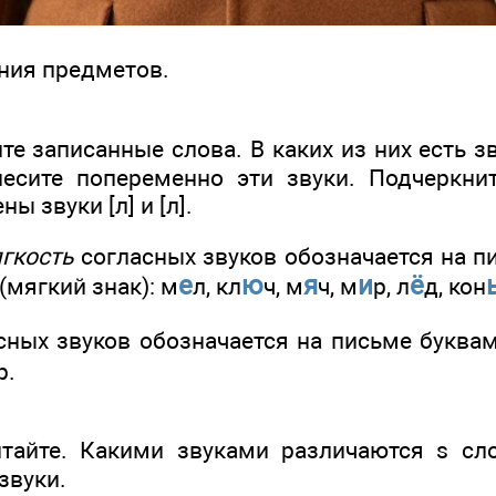
ания предметов.
е записанные слова. В каких из них есть зву
несите попеременно эти звуки. Подчеркнит
ы звуки [л] и [л].
гкость
согласных звуков обозначается на 
е
ю
я
и
ё
(мягкий знак): м
л, кл
ч, м
ч, м
р, л
д, кон
сных звуков обозначается на письме буква
р.
тайте. Какими звуками различаются s сл
звуки.