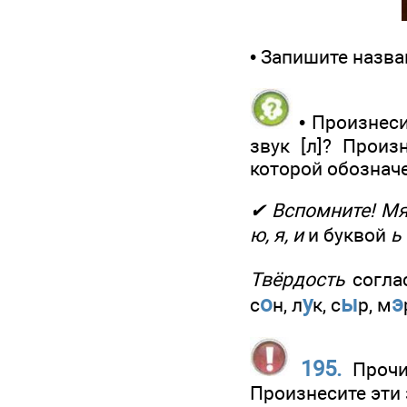
• Запишите назв
• Произнесит
звук [л]? Произ
которой обозначен
✔ Вспомните! Мя
ю, я, и
и буквой
ь
Твёрдость
согла
о
у
ы
э
с
н, л
к, с
р, м
195.
Прочи
Произнесите эти 