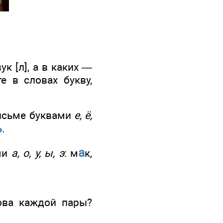
к [л], а в каких —
е в словах букву,
письме буквами
е, ё,
ь
.
а
ми
а, о, у, ы, э
: м
к,
ова каждой пары?