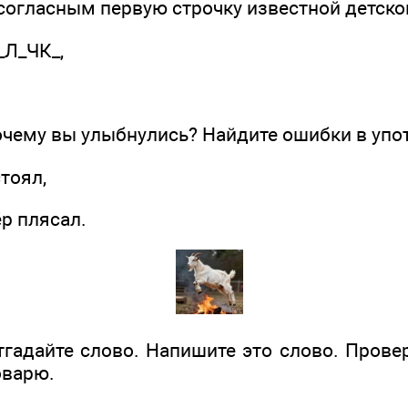
 согласным первую строчку известной детско
_Л_ЧК_,
.
очему вы улыбнулись? Найдите ошибки в упо
стоял,
р плясал.
тгадайте слово. Напишите это слово. Прове
оварю.