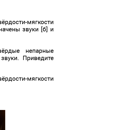
ёрдости-мягкости
начены звуки [б] и
вёрдые непарные
звуки. Приведите
твёрдости-мягкости