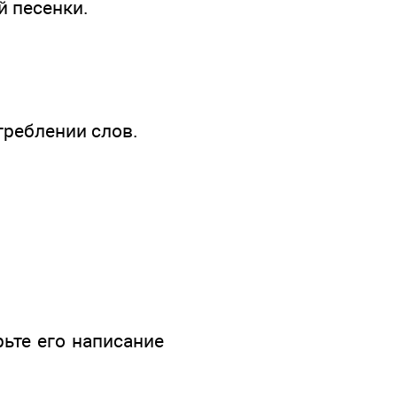
й песенки.
треблении слов.
рьте его написание