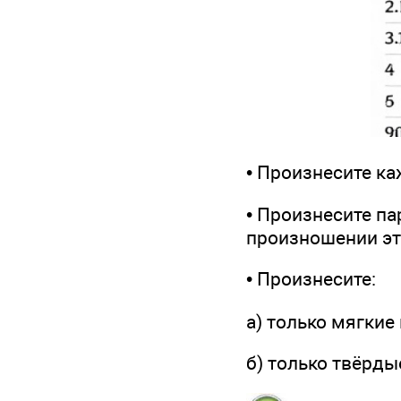
• Произнесите к
• Произнесите па
произношении эт
• Произнесите:
а) только мягкие
б) только твёрды