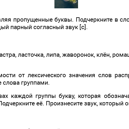
вляя пропущенные буквы. Подчеркните в сло
ый парный согласный звук [с].
 астра, ласточка, липа, жаворонок, клён, ром
ости от лексического значения слов расп
 слова группами.
вах каждой группы букву, которая обознач
Подчеркните её. Произнесите звук, который о