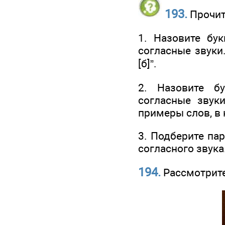
193.
Прочит
1. Назовите бу
согласные звуки.
[б]”.
2. Назовите б
согласные звук
примеры слов, в 
3. Подберите па
согласного звука
194.
Рассмотрите