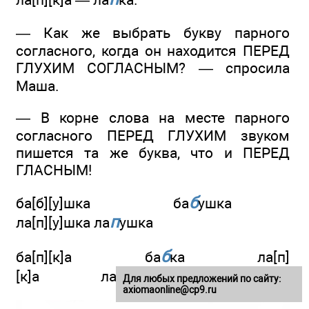
— Как же выбрать букву парного
согласного, когда он находится ПЕРЕД
ГЛУХИМ СОГЛАСНЫМ? — спросила
Маша.
— В корне слова на месте парного
согласного ПЕРЕД ГЛУХИМ звуком
пишется та же буква, что и ПЕРЕД
ГЛАСНЫМ!
б
ба[б][у]шка ба
ушка
п
ла[п][у]шка ла
ушка
б
ба[п][к]а ба
ка ла[п]
п
[к]а ла
ка
Для любых предложений по сайту:
axiomaonline@cp9.ru