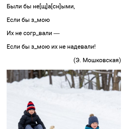
Были бы не[щ]а[сн]ыми,
Если бы з_мою
Их не согр_вали —
Если бы з_мою их не надевали!
(Э. Мошковская)