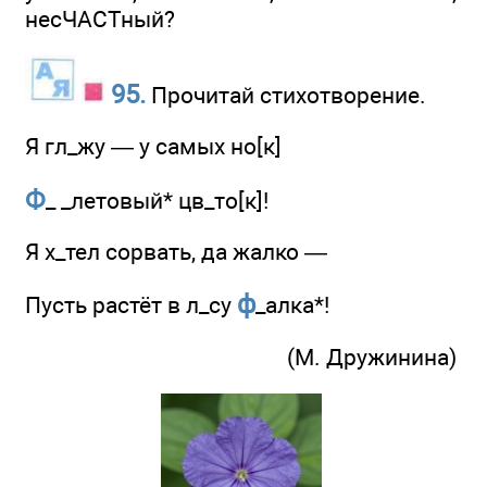
несЧАСТный?
95.
Прочитай стихотворение.
Я гл_жу — у самых но[к]
Ф
_ _летовый* цв_то[к]!
Я х_тел сорвать, да жалко —
ф
Пусть растёт в л_су
_алка*!
(М. Дружинина)