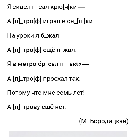
Я сидел п_сал крю[ч]ки —
А [п]_тро[ф] играл в сн_[ш]ки.
На уроки я б_жал —
А [п]_тро[ф] ещё л_жал.
Я в метро бр_сал п_так® —
А [п]_тро[ф] проехал так.
Потому что мне семь лет!
А [п]_трову ещё нет.
(М. Бородицкая)