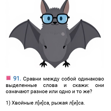
91.
Сравни между собой одинаково
выделенные слова и скажи: они
означают разное или одно и то же?
1) Хвойные л[и]са, рыжая л[и]са.