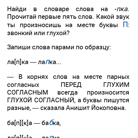
Найди в словаре слова на -
пка
.
Прочитай первые пять слов. Какой звук
П
ты произносишь на месте буквы
:
звонкий или глухой?
Запиши слова парами по образцу:
п
ла[п]ка — ла
ка...
— В корнях слов на месте парных
согласных ПЕРЕД ГЛУХИМ
СОГЛАСНЫМ всегда произносится
ГЛУХОЙ СОГЛАСНЫЙ, а буквы пишутся
разные, — сказала Анишит Йокоповна.
б
ба[п][к]а — ба
ка,
п
ла[п][к]а — ла
ка.