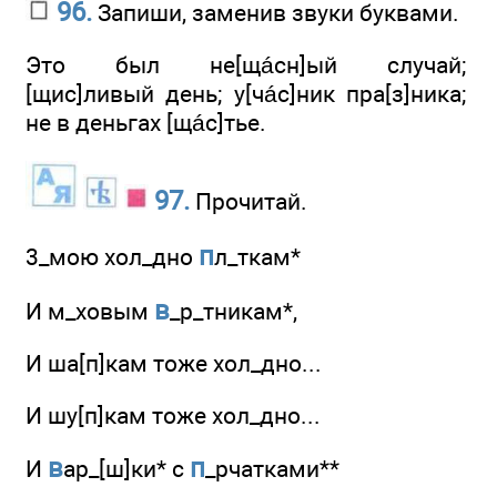
96.
Запиши, заменив звуки буквами.
Это был не[щáсн]ый случай;
[щис]ливый день; у[чáс]ник пра[з]ника;
не в деньгах [щáс]тье.
97.
Прочитай.
п
3_мою хол_дно
л_ткам*
в
И м_ховым
_р_тникам*,
И ша[п]кам тоже хол_дно...
И шу[п]кам тоже хол_дно...
в
п
И
ар_[ш]ки* с
_рчатками**