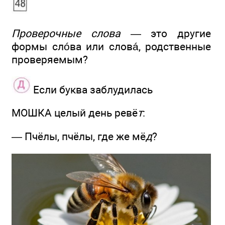
Проверочные слова
— это другие
формы слóва или словá, родственные
проверяемым?
Если буква заблудилась
МОШКА целый день ревё
т
:
— Пчёлы, пчёлы, где же мё
д
?