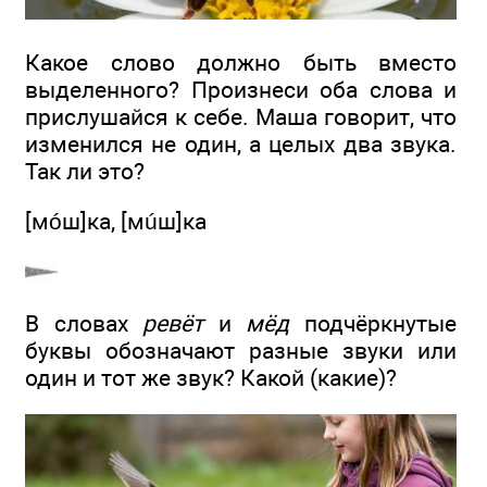
Какое слово должно быть вместо
выделенного? Произнеси оба слова и
прислушайся к себе. Маша говорит, что
изменился не один, а целых два звука.
Так ли это?
[мóш]ка, [мúш]ка
В словах
ревё
т
и
мё
д
подчёркнутые
буквы обозначают разные звуки или
один и тот же звук? Какой (какие)?