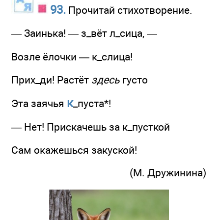
93.
Прочитай стихотворение.
— Заинька! — з_вёт л_сица, —
Возле ёлочки — к_слица!
Прих_ди! Растёт
здесь
густо
к
Эта заячья
_пуста*!
— Нет! Прискачешь за к_пусткой
Сам окажешься закуской!
(М. Дружинина)