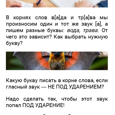
В корнях слов в[а]да и тр[а]ва мы
произносим один и тот же звук [а], а
пишем разные буквы:
в
о
да, тр
а
ва
. От
чего это зависит? Как выбрать нужную
букву?
Какую букву писать в корне слова, если
гласный звук — НЕ ПОД УДАРЕНИЕМ?
Надо сделать так, чтобы этот звук
попал ПОД УДАРЕНИЕ!