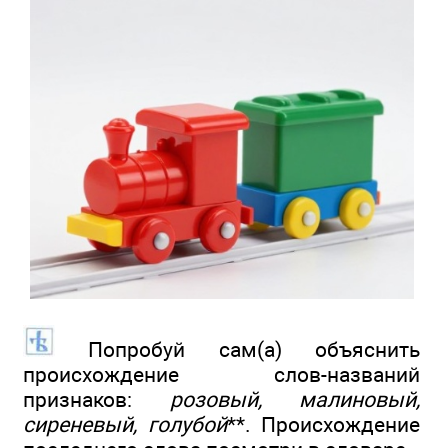
Попробуй сам(а) объяснить
происхождение слов-названий
признаков:
розовый, малиновый,
сиреневый, голубой
**. Происхождение