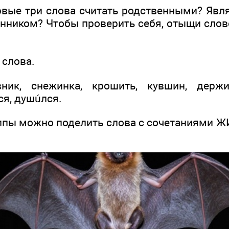
вые три слова считать родственными? Явля
енником? Чтобы проверить себя, отыщи сло
 слова.
ник, снежинка, крошить, кувшин, держи
ся, душúлся.
уппы можно поделить слова с сочетаниями Ж