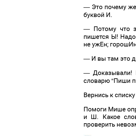
— Это почему же
буквой И.
— Потому что з
пишется Ы! Надо 
не ужЕн; горошИн
— И вы там это 
— Доказывали! 
словарю “Пиши п
Вернись к списку
Помоги Мише опр
и Ш. Какое сло
проверить невоз