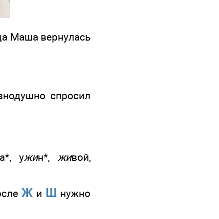
гда Маша вернулась
внодушно спросил
а*, у
жи
н*,
жи
вой,
Ж
Ш
после
и
нужно