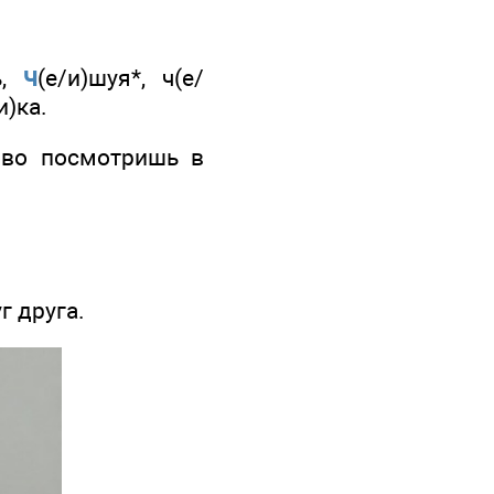
ч
ть,
(е/и)шуя*, ч(е/
и)ка.
ово посмотришь в
г друга.