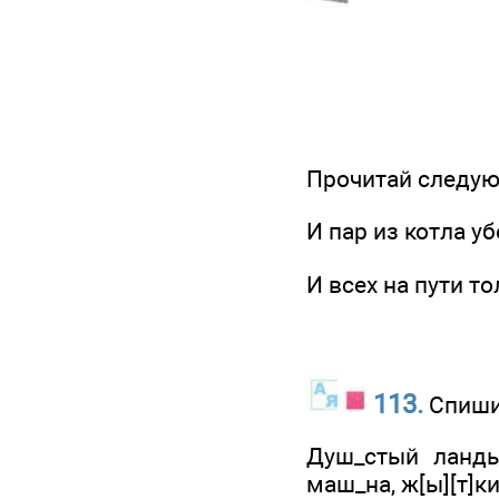
Прочитай следую
И пар из котла у
И всех на пути то
113.
Спиши 
Душ_стый ланды
маш_на, ж[ы][т]ки