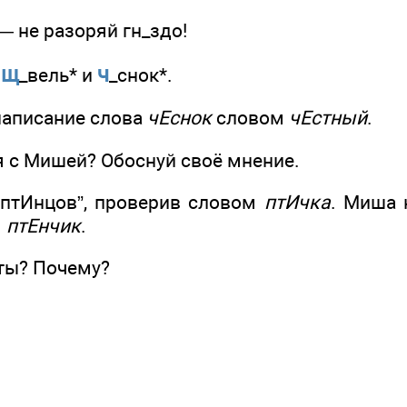
— не разоряй гн_здо!
щ
ч
и
_вель* и
_снок*.
написание слова
чЕснок
словом
чЕстный
.
 с Мишей? Обоснуй своё мнение.
“птИнцов”, проверив словом
птИчка
. Миша 
м
птЕнчик
.
 ты? Почему?