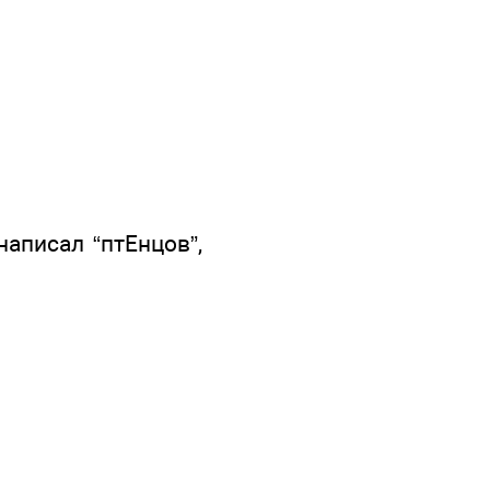
написал “птЕнцов”,