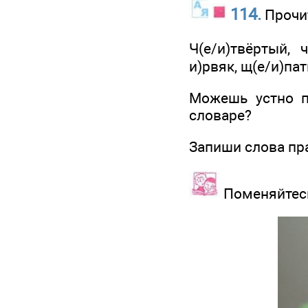
114.
Прочит
Ч(е/и)твёртый, ч
и)рвяк, щ(е/и)пат
Можешь устно п
словаре?
Запиши слова пр
Поменяйтесь