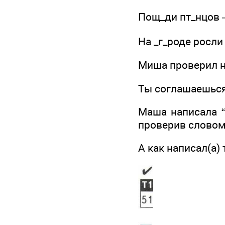
Пощ_ди пт_нцов 
На _г_роде росл
Миша проверил 
Ты соглашаешься
Маша написала 
проверив слово
А как написал(а)