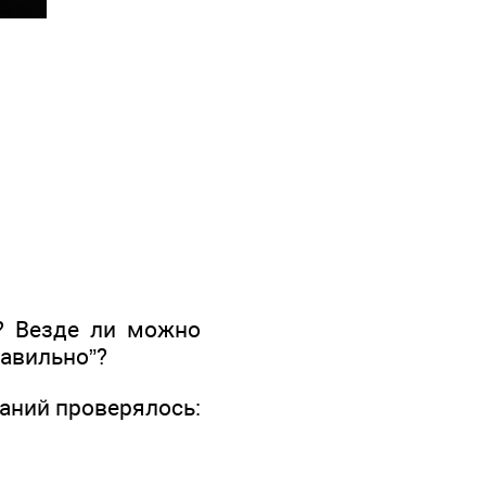
? Везде ли можно
равильно”?
таний проверялось: