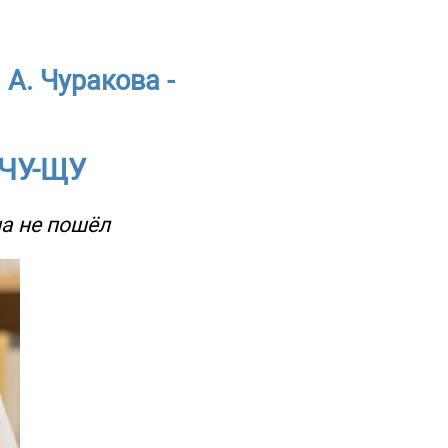
 А. Чуракова -
 ЧУ-ЩУ
ша не пошёл