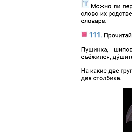
Можно ли пер
слово их родств
словаре.
111.
Прочитай
Пушинка, шипов
съёжился, дýшит
На какие две гр
два столбика.