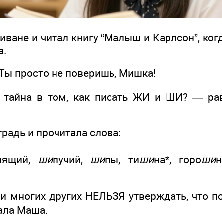
иване и читал книгу “Малыш и Карлсон”, ко
а.
! Ты просто не поверишь, Мишка!
 тайна в том, как писать ЖИ и ШИ? — ра
радь и прочитала слова:
пящий,
ши
пучий,
ши
пы, ти
ши
на*, горо
ши
н
 и многих других НЕЛЬЗЯ утверждать, что 
зала Маша.