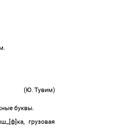
м.
(Ю. Тувим)
жные буквы.
_[ф]ка, грузовая