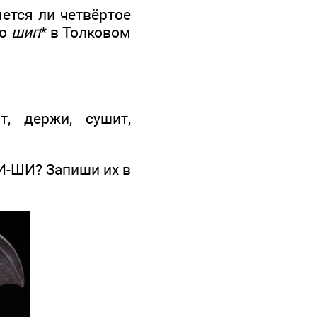
ется ли четвёртое
во
ш
ип
* в Толковом
т, держи, сушит,
И-ШИ? Запиши их в