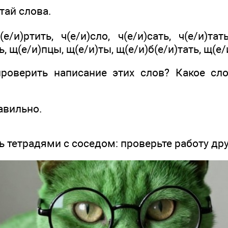
ай слова.
(е/и)ртить, ч(е/и)сло, ч(е/и)сать, ч(е/и)та
ь, щ(е/и)пцы, щ(е/и)ты, щ(е/и)б(е/и)тать, щ(е/
роверить написание этих слов? Какое сл
авильно.
 тетрадями с соседом: проверьте работу дру