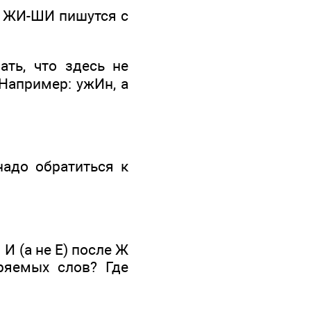
о ЖИ-ШИ пишутся с
ть, что здесь не
 Например: ужИн, а
адо обратиться к
И (а не Е) после Ж
ряемых слов? Где