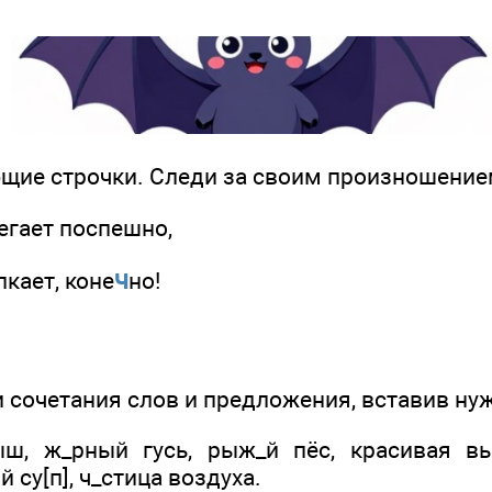
щие строчки. Следи за своим произношение
бегает поспешно,
ч
лкает, коне
но!
сочетания слов и предложения, вставив ну
ш, ж_рный гусь, рыж_й пёс, красивая выш
й су[п], ч_стица воздуха.