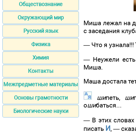
Обществознание
Окружающий мир
Миша лежал на д
с заседания клуб
Русский язык
Физика
— Что я узнала!!
Химия
— Неужели есть
Миша.
Контакты
Маша достала тет
Межпредметные материалы
ши
петь,
ши
Основы грамотности
о
ши
баться...
Биологические науки
— В этих словах
И
писать
, — ска