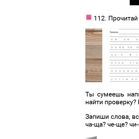
112. Прочитай 
Ты сумеешь нап
найти проверку?
Запиши слова, в
ча-ща? че-ще? чи