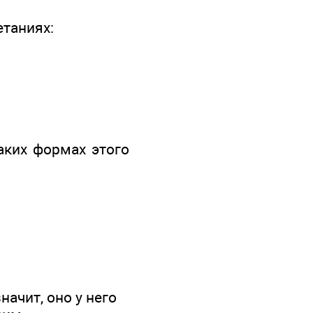
етаниях:
аких формах этого
ачит, оно у него