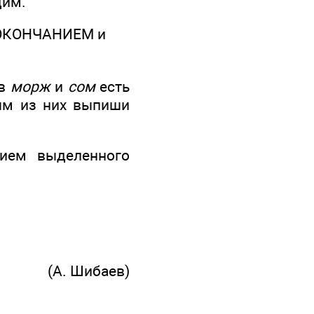
дим.
М ОКОНЧАНИЕМ и
ов
морж
и
сом
есть
дым из них выпиши
ием выделенного
(А. Шибаев)