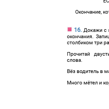
ЕС
Окончание, к
16.
Докажи с
окончания. Запи
столбиком три раз
Прочитай двус
слова.
Вёз водитель в м
Много мётел и ко