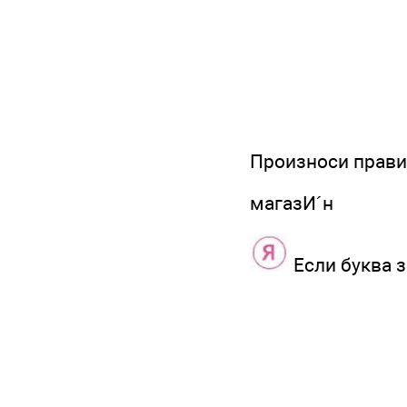
Произноси прави
магазИ´н
Если буква 