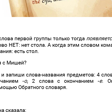
слова первой группы только тогда
появляет
во НЕТ: нет стола. А когда этим словом ком
ания: есть стол.
я с Мишей?
и запиши слова-названия предметов: 4 слов
чанием -
о
, 2 слова с окончанием -
е
. О
мощью Обратного словаря.
а сказала: