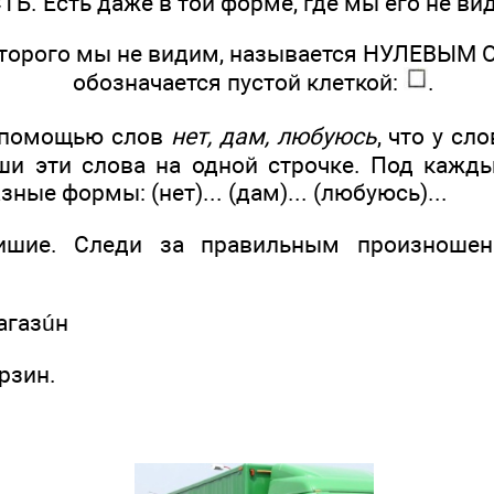
ТЬ. Есть даже в той форме, где мы его не ви
оторого мы не видим, называется НУЛЕВЫ
обозначается пустой клеткой:
.
 помощью слов
нет, дам, любуюсь
, что у сл
ши эти слова на одной строчке. Под каж
ные формы: (нет)... (дам)... (любуюсь)...
тишие. Следи за правильным произношен
агазúн
рзин.