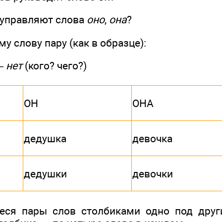
 управляют слова
оно
,
она
?
у слову пару (как в образце):
 —
нет
(кого? чего?)
ОН
ОНА
дедушка
девочка
дедушки
девочки
еся пары слов столбиками одно под друг