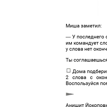
Миша заметил:
— У последнего 
им командует сло
у слова нет оконч
Ты соглашаешьс
Дома подбери 
2 слова с окон
Воспользуйся по
Анишит Йокоповн