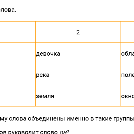
лова.
2
девочка
обл
река
пол
земля
окн
му слова объединены именно в такие групп
лов руководит слово
он
?