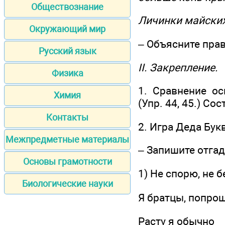
Обществознание
Личинки майских
Окружающий мир
– Объясните пра
Русский язык
II. Закрепление.
Физика
1. Сравнение ос
Химия
(Упр. 44, 45.) Со
Контакты
2. Игра Деда Бук
Межпредметные материалы
– Запишите отгад
Основы грамотности
1) Не спорю, не б
Биологические науки
Я братцы, попр
Расту я обычно