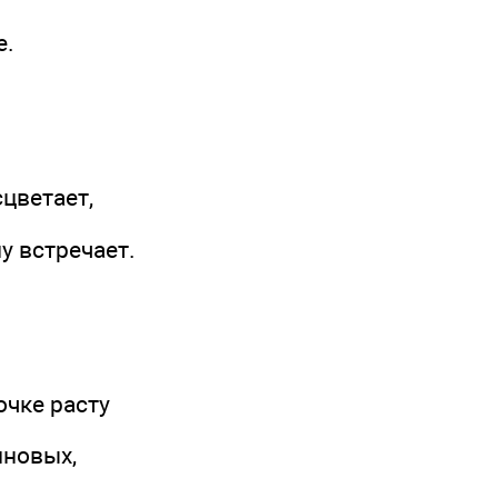
е.
сцветает,
у встречает.
очке расту
иновых,