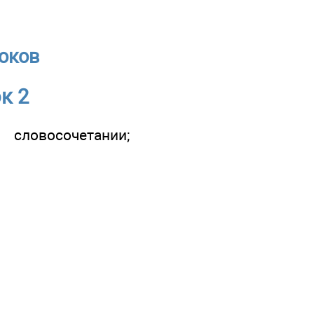
роков
к 2
словосочетании;