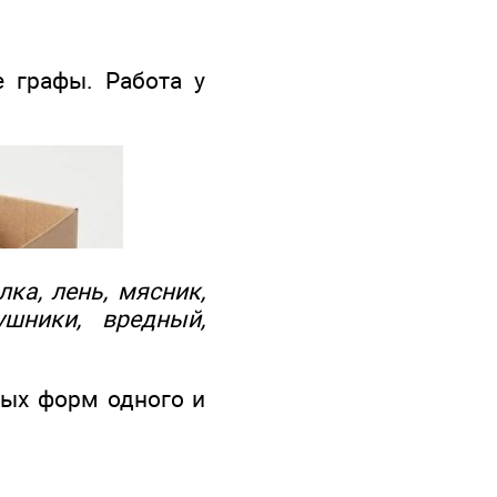
е графы. Работа у
лка, лень, мясник,
ушники, вредный,
зных форм одного и