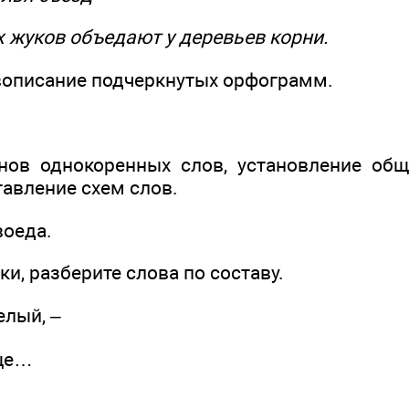
 жуков объедают у деревьев корни.
вописание подчеркнутых орфограмм.
нов однокоренных слов, установление общ
ставление схем слов.
воеда.
ки, разберите слова по составу.
елый, –
още…