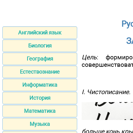
Ру
Английский язык
З
Биология
Цель
: формиро
География
совершенствовать
Естествознание
Информатика
I. Чистописание.
История
Математика
Музыка
больше конь кры