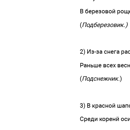
В березовой рощ
(
Подберезовик.)
2) Из-за снега ра
Раньше всех весн
(
Подснежник.
)
3) В красной шап
Среди коренй ос