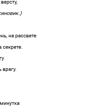
версту,
синовик.)
нь, на рассвете
в секрете.
гу
 врагу.
минутка