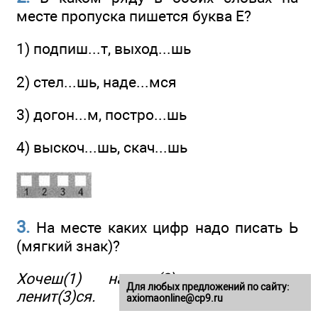
месте пропуска пишется буква Е?
1) подпиш...т, выход...шь
2) стел...шь, наде...мся
3) догон...м, постро...шь
4) выскоч...шь, скач...шь
3.
На месте каких цифр надо писать Ь
(мягкий знак)?
Хочеш(1) научит(2)ся, не надо
Для любых предложений по сайту:
ленит(3)ся.
axiomaonline@cp9.ru