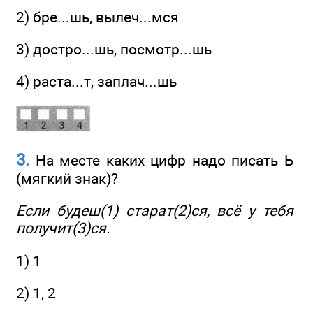
2) бре...шь, вылеч...мся
3) достро...шь, посмотр...шь
4) раста...т, заплач...шь
3.
На месте каких цифр надо писать Ь
(мягкий знак)?
Если будеш(1) старат(2)ся, всё у тебя
получит(3)ся.
1) 1
2) 1, 2