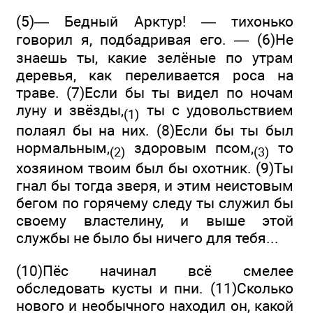
(5)— Бедный Арктур! — тихонько
говорил я, подбадривая его. — (6)Не
знаешь ты, какие зелёные по утрам
деревья, как переливается роса на
траве. (7)Если бы ты видел по ночам
луну и звёзды,
ты с удовольствием
(1)
полаял бы на них. (8)Если бы ты был
нормальным,
здоровым псом,
то
(2)
(3)
хозяином твоим был бы охотник. (9)Ты
гнал бы тогда зверя, и этим неистовым
бегом по горячему следу ты служил бы
своему властелину, и выше этой
службы не было бы ничего для тебя...
(10)Пёс начинал всё смелее
обследовать кусты и пни. (11)Сколько
нового и необычного находил он, какой