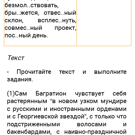
безмол..ствовать,
бры..жется, отвес..ный
склон, всплес..нуть,
совмес..ный проект,
пос..ный день.
Текст
- Прочитайте текст и выполните
задания.
(1)Сам Багратион чувствует себя
растерянным “в новом узком мундире
с русскими и иностранными орденами
и с Георгиевской звездой”, с только что
подстриженными волосами и
бакенбардами, с наивно-праздничной