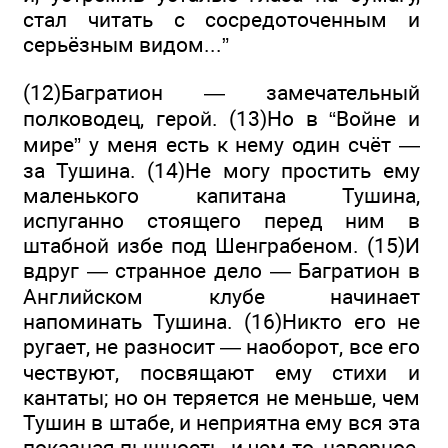
стал читать с сосредоточенным и
серьёзным видом...”
(12)Багратион — замечательный
полководец, герой. (13)Но в “Войне и
мире” у меня есть к нему один счёт —
за Тушина. (14)Не могу простить ему
маленького капитана Тушина,
испуганно стоящего перед ним в
штабной избе под Шенграбеном. (15)И
вдруг — странное дело — Багратион в
Английском клубе начинает
напоминать Тушина. (16)Никто его не
ругает, не разносит — наоборот, все его
чествуют, посвящают ему стихи и
кантаты; но он теряется не меньше, чем
Тушин в штабе, и неприятна ему вся эта
показная пышность, и чем-то, наверное,