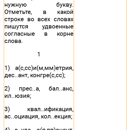
нужную букву.
Отметьте, в какой
строке во всех словах
пишутся удвоенные
согласные в корне
слова.
1
1) а(с,сс)и(м,мм)етрия,
дес..ант, конгре(с,сс);
2) прес..а, бал..анс,
ил..юзия;
3) квал..ификация,
ас..оциация, кол..екция;
4) с..уда, о(п,пп)онент,