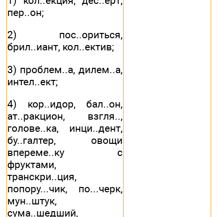
1) кол..екция, дес..ерт,
пер..он;
2) пос..ориться,
брил..иант, кол..ектив;
3) проблем..а, дилем..а,
интел..ект;
4) кор..идор, бал..он,
ат..ракцион, взгля..,
голове..ка, инци..дент,
бу..галтер, овощи
впереме..ку с
фруктами,
транскри..ция,
попору...чик, по...черк,
мун..штук,
сума..шедший,