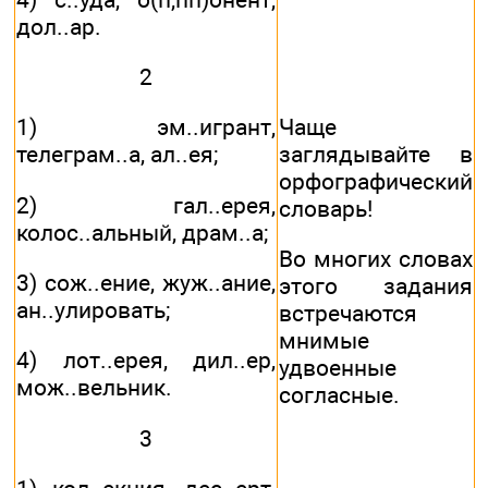
дол..ар.
2
Чаще
1) эм..игрант,
заглядывайте в
телеграм..а, ал..ея;
орфографический
2) гал..ерея,
словарь!
колос..альный, драм..а;
Во многих словах
3) сож..ение, жуж..ание,
этого задания
ан..улировать;
встречаются
мнимые
4) лот..ерея, дил..ер,
удвоенные
мож..вельник.
согласные.
3