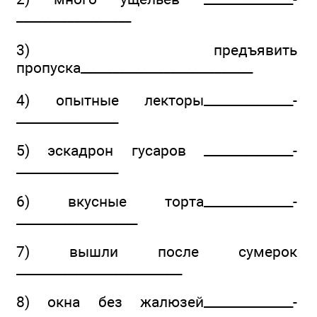
__________________
3) предъявить
пропуска___________________________
4) опытные лекторы______________­
________________
5) эскадрон гусаров ______________­
________________
6) вкусные торта______________­
___________________
7) вышли после сумерок
__________________________
8) окна без жалюзей______________­