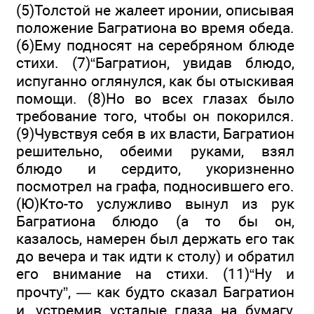
(5)Толстой не жалеет иронии, описывая
положение Багратиона во время обеда.
(6)Ему подносят на серебряном блюде
стихи. (7)“Багратион, увидав блюдо,
испуганно оглянулся, как бы отыскивая
помощи. (8)Но во всех глазах было
требование того, чтобы он покорился.
(9)Чувствуя себя в их власти, Багратион
решительно, обеими руками, взял
блюдо и сердито, укоризненно
посмотрел на графа, подносившего его.
(Ю)Кто-то услужливо вынул из рук
Багратиона блюдо (а то бы он,
казалось, намерен был держать его так
до вечера и так идти к столу) и обратил
его внимание на стихи. (11)“Ну и
прочту”, — как будто сказал Багратион
и, устремив усталые глаза на бумагу,