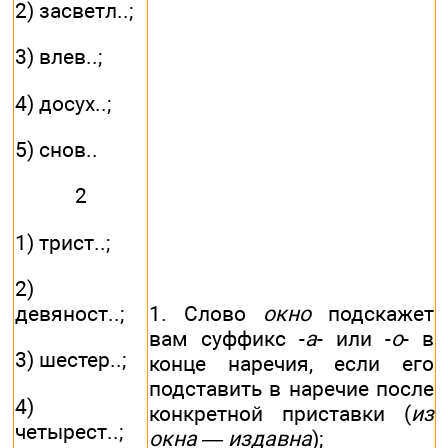
2) засветл..;
3) влев..;
4) досух..;
5) снов..
2
1) трист..;
2)
девяност..;
1. Слово
окно
подскажет
вам суффикс -
а
- или -
о
- в
3) шестер..;
конце наречия, если его
подставить в наречие после
4)
конкретной приставки (
из
четырест..;
окна — издавна
);