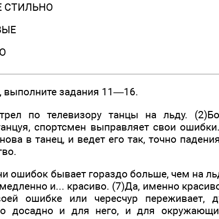
Е СТИЛЬНО
ВЫЕ
О
т, выполните задания 11—16.
отрел по телевизору танцы на льду. (2)Б
 танцуя, спортсмен выправляет свои ошибки
снова в танец, и ведет его так, точно падени
тво.
ни ошибок бывает гораздо больше, чем на льд
медленно и... красиво. (7)Да, именно красиво
воей ошибке или чересчур переживает, д
то досадно и для него, и для окружающи