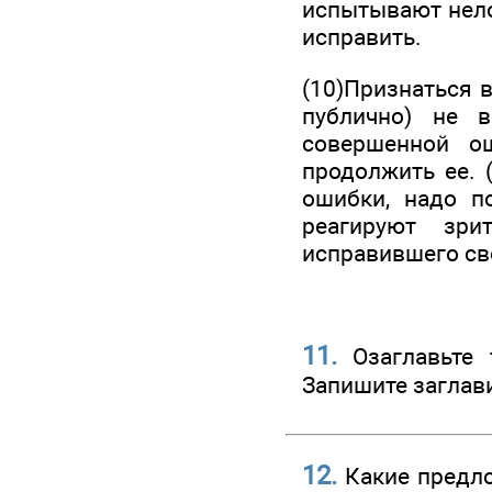
испытывают нелов
исправить.
(10)Признаться 
публично) не в
совершенной о
продолжить ее. 
ошибки, надо по
реагируют зри
исправившего св
11.
Озаглавьте 
Запишите заглав
12.
Какие предл