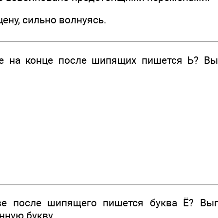
цену, сильно волнуясь.
е на конце после шипящих пишется Ь? Вы
е после шипящего пишется буква Ё? Вып
нную букву.