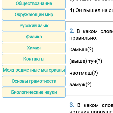
Обществознание
4) Он вышел на с
Окружающий мир
Русский язык
2.
В каком слов
Физика
правильно.
Химия
камыш(?)
Контакты
(выше) туч(?)
Межпредметные материалы
наотмаш(?)
Основы грамотности
замуж(?)
Биологические науки
3.
В каком слов
вставив пропуще