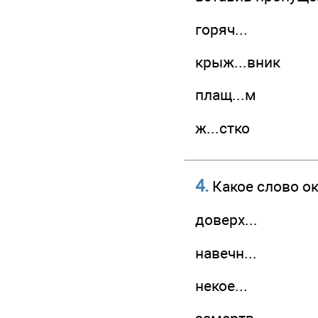
горяч...
крыж...вник
плащ...м
ж...стко
4.
Какое слово ок
доверх...
навечн...
некое...