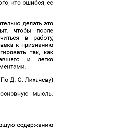
го, кто ошибся, ее
ательно делать это
пыт, чтобы после
иться в работу,
овека к признанию
гировать так, как
павшего и легко
ментами.
(По Д. С. Лихачеву)
 основную мысль.
ующую содержанию