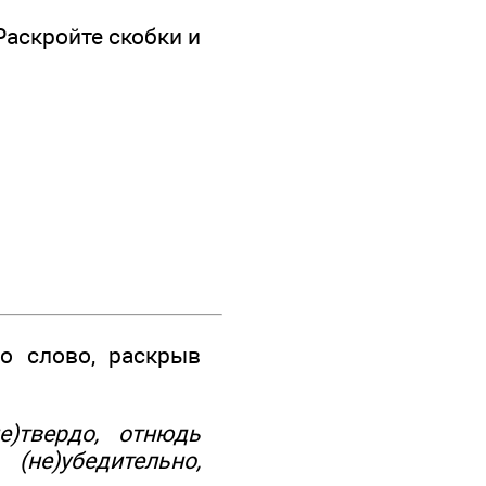
аскройте скобки и
о слово, раскрыв
е)твердо, отнюдь
(не)убедительно,