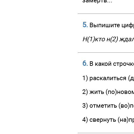
замертв...
5.
Выпишите цифры
Н(1)кто н(2) жда
6.
В какой строчк
1) раскалиться (д
2) жить (по)новом
3) отметить (во)
4) свернуть (на)п