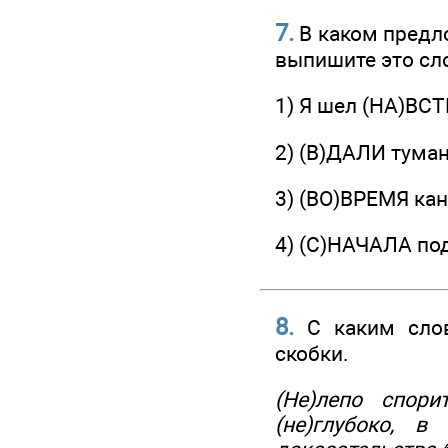
7.
В каком предл
выпишите это сл
1) Я шел (НА)ВСТ
2) (В)ДАЛИ туман
3) (ВО)ВРЕМЯ кан
4) (С)НАЧАЛА под
8.
С каким слов
скобки.
(Не)лепо спори
(не)глубоко, в