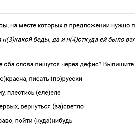
, на месте которых в предложении нужно пи
л н(3)какой беды, да и н(4)откуда ей было вз
е оба слова пишутся через дефис? Выпишите 
о)красна, писать (по)русски
у, плестись (еле)еле
первых, вернуться (за)светло
раво, пойти (куда)нибудь