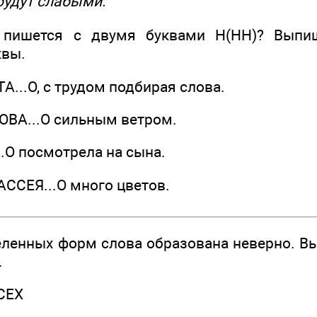
будут слабыми.
пишется с двумя буквами Н(НН)? Выпиш
квы.
ТА...О, с трудом подбирая слова.
ОВА...О сильным ветром.
.О посмотрела на сына.
АССЕЯ...О много цветов.
ленных форм слова образована неверно. Вы
.
СЕХ