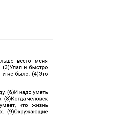
ольше всего меня
. (3)Упал и быстро
я и не было. (4)Это
у. (6)И надо уметь
. (8)Когда человек
умает, что жизнь
х. (9)Окружающие