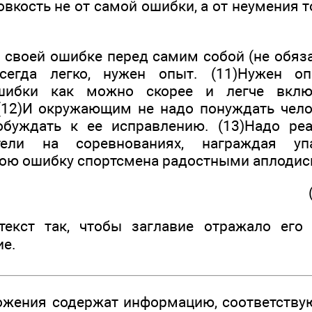
кость не от самой ошибки, а от неумения то
в своей ошибке перед самим собой (не обяз
сегда легко, нужен опыт. (11)Нужен о
шибки как можно скорее и легче включ
(12)И окружающим не надо понуждать чел
буждать к ее исправлению. (13)Надо реа
тели на соревнованиях, награждая у
ою ошибку спортсмена радостными аплодис
текст так, чтобы заглавие отражало его
ие.
ожения содержат информацию, соответств