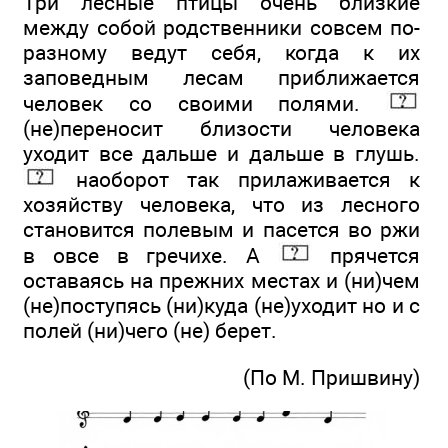
Три лесные птицы очень близкие
между собой родственники совсем по-
разному ведут себя, когда к их
заповедным лесам приближается
человек со своими полями.
(не)переносит близости человека
уходит все дальше и дальше в глушь.
наоборот так прилаживается к
хозяйству человека, что из лесного
становится полевым и пасется во ржи
в овсе в гречихе. А
прячется
оставаясь на прежних местах и (ни)чем
(не)поступясь (ни)куда (не)уходит но и с
полей (ни)чего (не) берет.
(По М. Пришвину)