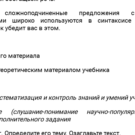
сложноподчиненные предложения с
ми широко используются в синтаксисе 
 убедит вас в этом.
ого материала
теоретическим материалом учебника
истематизация и контроль знаний и умений 
е (слушание-понимание научно-популя
полнительного задания
. Определите его тему. Озаглавьте текст.