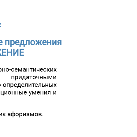
с
е предложения
ЖЕНИЕ
но-семантических
 придаточными
пределительных
ационные умения и
ник афоризмов.