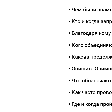
• Чем были знам
• Кто и когда за
• Благодаря ком
• Кого объединя
• Какова продол
• Опишите Олимп
• Что обозначаю
• Как часто про
• Где и когда п