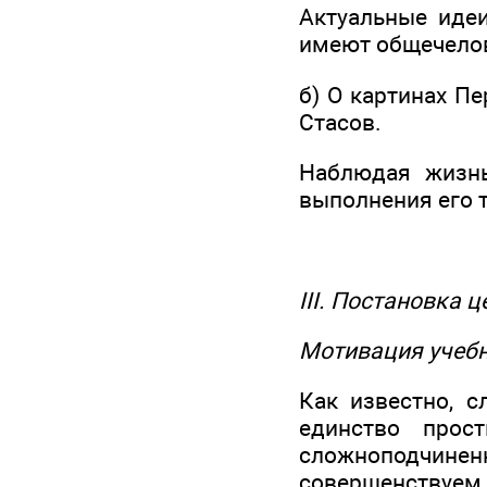
Актуальные идеи
имеют общечелов
б) О картинах Пе
Стасов.
Наблюдая жизнь
выполнения его 
III. Постановка ц
Мотивация учебн
Как известно, 
единство прос
сложноподчине
совершенствуем 