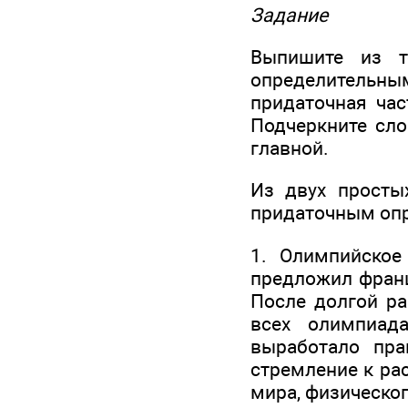
Задание
Выпишите из т
определительны
придаточная час
Подчеркните сло
главной.
Из двух просты
придаточным оп
1. Олимпийско
предложил франц
После долгой ра
всех олимпиад
выработало пра
стремление к ра
мира, физическог