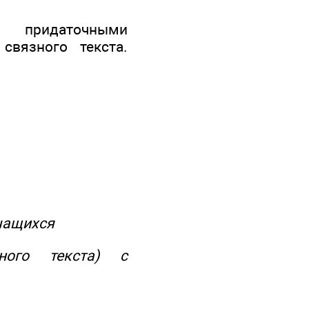
 придаточными
связного текста.
учащихся
рного текста) с