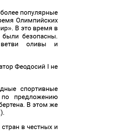
иболее популярные
 время Олимпийских
ир». В это время в
 были безопасны.
 ветви оливы и
атор Феодосий I не
дные спортивные
 по предложению
бертена. В этом же
).
стран в честных и