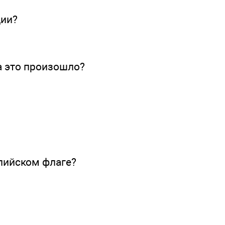
ции?
а это произошло?
пийском флаге?