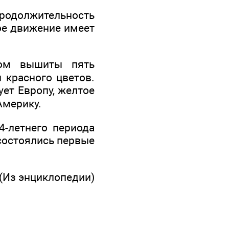
одолжительность
ое движение имеет
ром вышиты пять
и красного цветов.
ует Европу, желтое
Америку.
-летнего периода
 состоялись первые
(Из энциклопедии)