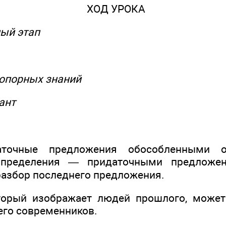
ХОД УРОКА
ный этап
 опорных знаний
ант
аточные предложения обособленными о
определения — придаточными предложен
разбор последнего предложения.
оторый изображает людей прошлого, может
его современников.