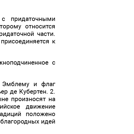
 с придаточными
торому относится
ридаточной части.
 присоединяется к
жноподчиненное с
 Эмблему и флаг
р де Кубертен. 2.
ыне произносят на
ийское движение
радиций положено
 благородных идей