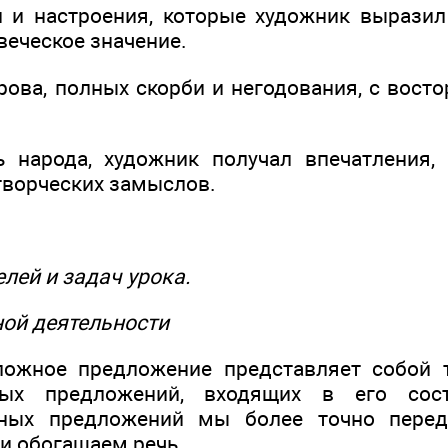
 и настроения, которые художник выразил 
еческое значение.
рова, полных скорби и негодования, с вост
 народа, художник получал впечатления,
творческих замыслов.
елей и задач урока.
ой деятельности
сложное предложение представляет собой 
тых предложений, входящих в его со
нных предложений мы более точно перед
и обогащаем речь.