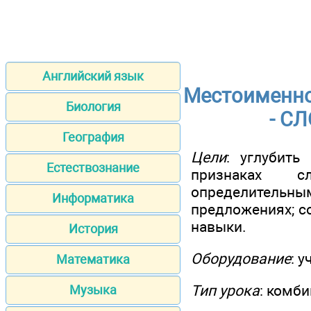
Английский язык
Местоименно
Биология
- С
География
Цели
: углубить
Естествознание
признаках с
определитель
Информатика
предложениях; с
навыки.
История
Оборудование
: 
Математика
Тип урока
: комб
Музыка