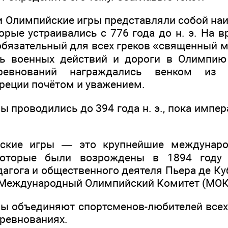
и Олимпийские игры представляли собой на
торые устраивались с 776 года до н. э. На
обязательный для всех греков «священный м
сь военных действий и дороги в Олимпию
оревнований награждались венком из
Греции почётом и уважением.
 проводились до 394 года н. э., пока импер
йские игры — это крупнейшие междунаро
 которые были возрождены в 1894 году
агога и общественного деятеля Пьера де Ку
 Международный Олимпийский Комитет (МОК
ы объединяют спортсменов-любителей всех 
ревнованиях.