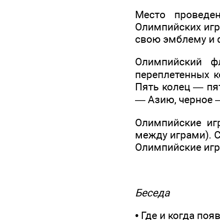
Место проведе
Олимпийских игр
свою эмблему и 
Олимпийский ф
переплетенных ко
Пять колец — пя
— Азию, черное 
Олимпийские иг
между играми). С
Олимпийские игр
Беседа
• Где и когда по