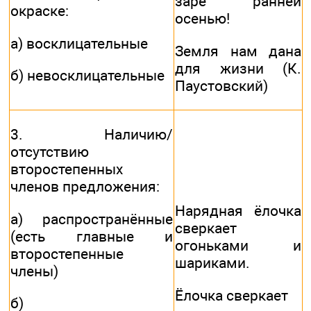
заре ранней
окраске:
осенью!
а) восклицательные
Земля нам дана
для жизни (К.
б) невосклицательные
Паустовский)
3. Наличию/
отсутствию
второстепенных
членов предложения:
Нарядная ёлочка
а) распространённые
сверкает
(есть главные и
огоньками и
второстепенные
шариками.
члены)
Ёлочка сверкает
б)