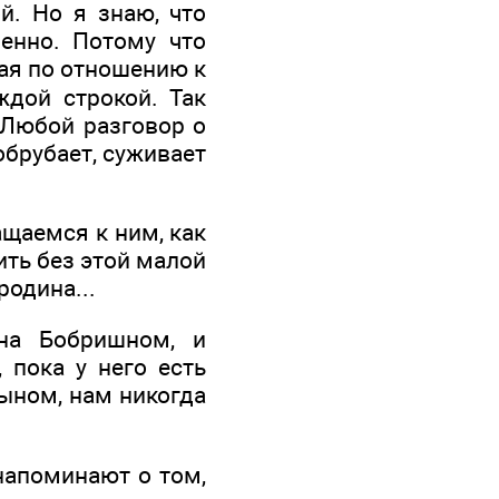
й. Но я знаю, что
венно. Потому что
шая по отношению к
ждой строкой. Так
 Любой разговор о
обрубает, суживает
ащаемся к ним, как
ить без этой малой
родина...
 на Бобришном, и
 пока у него есть
сыном, нам никогда
напоминают о том,