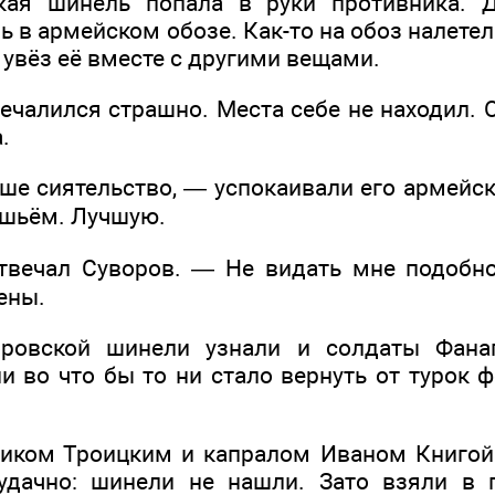
кая шинель попала в руки противника. 
 в армейском обозе. Как-то на обоз налетел
 увёз её вместе с другими вещами.
чалился страшно. Места себе не находил. 
.
ше сиятельство, — успокаивали его армейск
ошьём. Лучшую.
твечал Суворов. — Не видать мне подобн
ены.
ровской шинели узнали и солдаты Фанаг
и во что бы то ни стало вернуть от турок
чиком Троицким и капралом Иваном Книго
удачно: шинели не нашли. Зато взяли в 