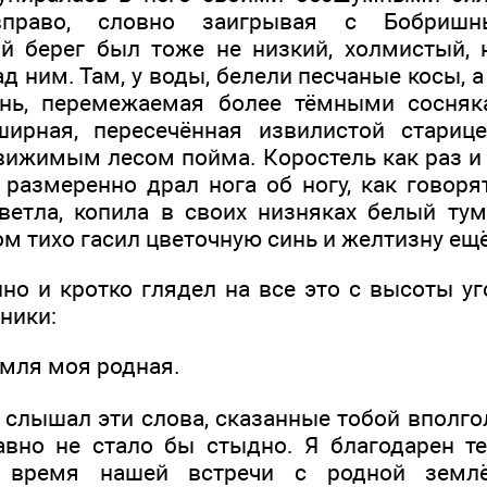
вправо, словно заигрывая с Бобриш
 берег был тоже не низкий, холмистый, 
д ним. Там, у воды, белели песчаные косы, 
ень, перемежаемая более тёмными сосняк
ирная, пересечённая извилистой стариц
ижимым лесом пойма. Коростель как раз и 
 размеренно драл нога об ногу, как говоря
ветла, копила в своих низняках белый тум
м тихо гасил цветочную синь и желтизну ещё
но и кротко глядел на все это с высоты уг
ники:
емля моя родная.
я слышал эти слова, сказанные тобой вполгол
авно не стало бы стыдно. Я благодарен те
о время нашей встречи с родной земл