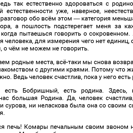
дь так естественно здороваться с родино
й естественности уже, наверное, неестест
и разговор обо всём этом — категория мень
ора, а пошлость подстерегает меня за ка
 когда пытаешься говорить о сокровенном.
ля человека, для измерения чего нет единиц, 
м, о чём не можем не говорить.
аем родные места, всё-таки мы снова возвр
накомством с другими краями. Потому что ж
о. Ведь человек счастлив, пока у него есть 
 есть Бобришный, есть родина. Здесь,
нас большая Родина. Да, человек счастлив,
и сурова, ни неласкова была она со своим 
я.
ся печь! Комары печальным своим звоном 