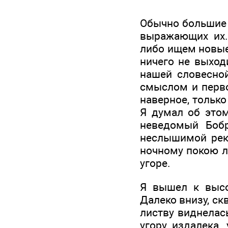
Обычно большие 
выражающих их.
либо ищем новые
ничего не выход
нашей словесной
смыслом и перво
наверное, тольк
Я думал об этом
неведомый Боб
неслышимой реки
ночному покою л
угоре.
Я вышел к высо
Далеко внизу, ск
листву виднелас
угору издалека