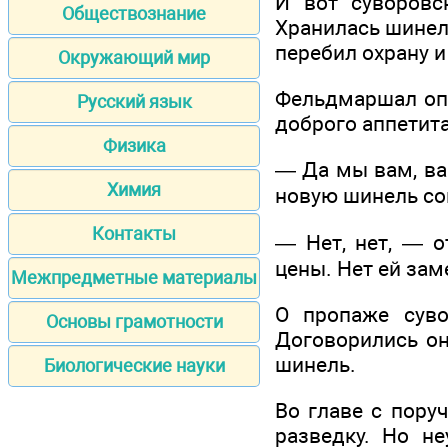
И вот суворовс
Обществознание
Хранилась шинель
перебил охрану и
Окружающий мир
Фельдмаршал опе
Русский язык
доброго аппетита
Физика
— Да мы вам, ва
Химия
новую шинель с
Контакты
— Нет, нет, — о
цены. Нет ей зам
Межпредметные материалы
О пропаже суво
Основы грамотности
Договорились он
шинель.
Биологические науки
Во главе с пору
разведку. Но не