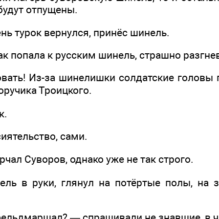
будут отпущены.
нь турок вернулся, принёс шинель.
ак попала к русским шинель, страшно разгне
ать! Из-за шинелишки солдатские головы п
оручика Троицкого.
к.
сиятельство, сами.
чал Суворов, однако уже не так строго.
ль в руки, глянул на потёртые полы, на 
фельдмаршал? — спрашивали не знавшие, в ч