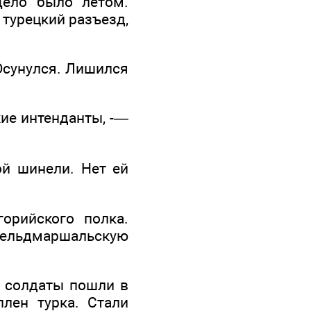
Дело было летом.
 турецкий разъезд,
Осунулся. Лишился
ие интенданты, -—
ой шинели. Нет ей
орийского полка.
 фельдмаршальскую
й солдаты пошли в
плен турка. Стали