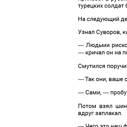
турецких солдат 
На следующий де
Узнал Суворов, к
— Людьми рисков
— кричал он на п
Смутился поручи
— Так они, ваше 
— Сами, — пробур
Потом взял шине
вдруг заплакал.
— Чего это наш 