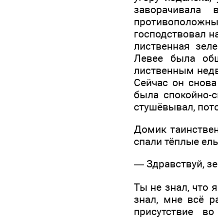
заворачивала 
противоположный
господствовал на
лиственная зел
Левее была обш
лиственным недв
Сейчас он снова
была спокойно-с
стушёвывал, пото
Домик таинствен
спали тёплые ель
— Здравствуй, з
Ты не знал, что 
знал, мне всё р
присутствие в