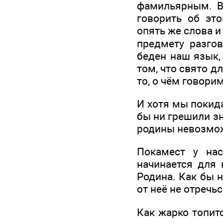
фамильярным. Ве
говорить об это
опять же слова 
предмету разгов
беден наш язык,
том, что свято д
то, о чём говори
И хотя мы покид
бы ни грешили з
родины невозможн
Покамест у нас
начинается для 
Родина. Как бы н
от неё не отречьс
Как жарко топит