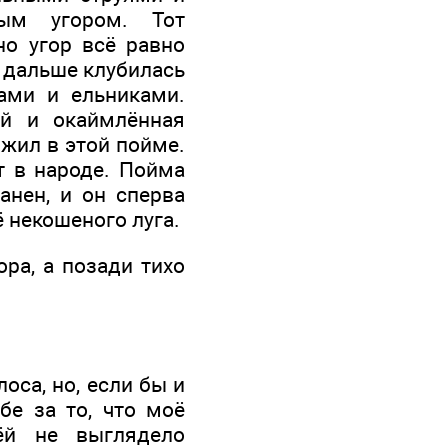
ным угором. Тот
но угор всё равно
а дальше клубилась
ами и ельниками.
ей и окаймлённая
жил в этой пойме.
т в народе. Пойма
анен, и он сперва
 некошеного луга.
ора, а позади тихо
оса, но, если бы и
бе за то, что моё
ёй не выглядело