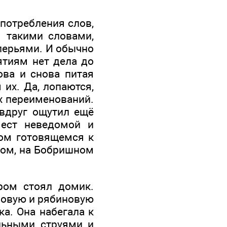
потребления слов,
 такими словами,
перьями. И обычно
ятиям нет дела до
ова и снова питая
их. Да, лопаются,
ых переименований.
 вдруг ощутил ещё
ест неведомой и
том готовящемся к
цом, на Бобришном
ром стоял домик.
ёзовую и рябиновую
ка. Она набегала к
льными струями и