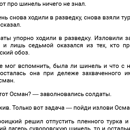
от про шинель ничего не знал.
ь снова ходили в разведку, снова взяли турк
 сказал.
аты упорно ходили в разведку. Изловили з
, и лишь седьмой оказался из тех, кто п
ский обоз.
е мог вспомнить, была ли шинель и что с н
досталась она при дележе захваченного и
сман.
 тот Осман? — заволновались солдаты.
жив. Только вот задача — пойди излови Осма
роицкий решил отпустить пленного турка и 
кий лагерь суворовскую шинель, то и остал