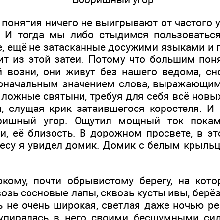
понятия ничего не выигрывают от частого у
 И тогда мы либо стыдимся пользоваться
, ещё не затасканные досужими языками и 
ит из этой затеи. Потому что большим пон
 возни, они живут без нашего ведома, сн
начальным значением слова, выражающим 
о ложные святыни, требуя для себя всё нов
, слущая крик затаившегося коростеля. И
ришный угор. Ощутил мощный ток покам
, её близость. В дорожном просвете, в э
есу я увидел домик. Домик с белым крыль
кому, почти обрывистому берегу, на кото
возь сосновые лапы, сквозь кусты ивы, бер
ь не очень широкая, светлая даже ночью ре
, упиралась в него своими бесшумными си