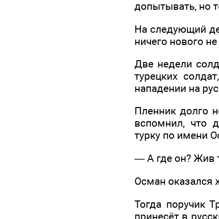
допытывать, но т
На следующий ден
ничего нового не
Две недели солд
турецких солдат
нападении на рус
Пленник долго н
вспомнил, что 
турку по имени О
— А где он? Жив
Осман оказался 
Тогда поручик Т
принесёт в русс