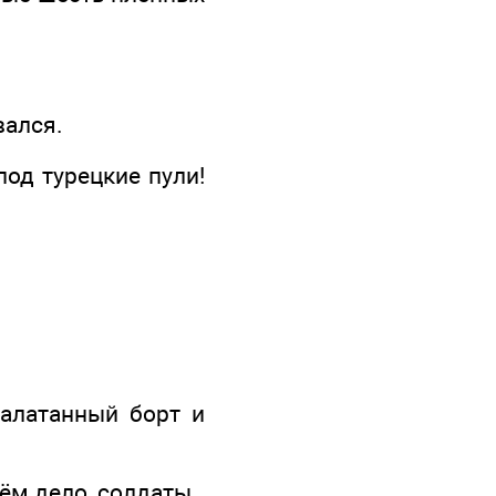
вался.
од турецкие пули!
залатанный борт и
ём дело, солдаты.