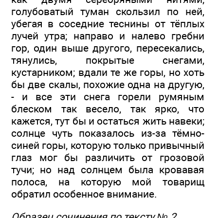
голубоватый туман скользил по ней,
убегая в соседние теснины от тёплых
лучей утра; направо и налево гребни
гор, один выше другого, пересекались,
тянулись, покрытые снегами,
кустарником; вдали те же горы, но хоть
бы две скалы, похожие одна на другую,
- и все эти снега горели румяным
блеском так весело, так ярко, что
кажется, тут бы и остаться жить навеки;
солнце чуть показалось из-за тёмно-
синей горы, которую только привычный
глаз мог бы различить от грозовой
тучи; но над солнцем была кровавая
полоса, на которую мой товарищ
обратил особенное внимание.
Образец сочинения по тексту № 2