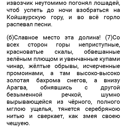
извозчик неутомимо погонял лошадей,
чтоб успеть до ночи взобраться на
Койшаурскую гору, и во всё горло
распевал песни.
(б)Славное место эта долина! (7)Со
всех сторон горы неприступные,
красноватые скалы, обвешанные
зелёным плющом и увенчанные купами
чинар, жёлтые обрывы, исчерченные
промоинами, а там высоко-высоко
золотая бахрома снегов, а внизу
Арагва, обнявшись с другой
безыменной речкой, шумно
вырывающейся из чёрного, полного
мглою ущелья, тянется серебряною
нитью и сверкает, как змея своею
чешуею.