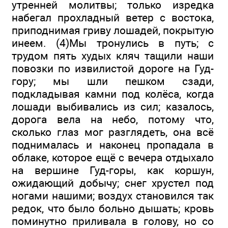
утренней молитвы; только изредка
набегал прохладный ветер с востока,
приподнимая гриву лошадей, покрытую
инеем. (4)Мы тронулись в путь; с
трудом пять худых кляч тащили наши
повозки по извилистой дороге на Гуд-
гору; мы шли пешком сзади,
подкладывая камни под колёса, когда
лошади выбивались из сил; казалось,
дорога вела на небо, потому что,
сколько глаз мог разглядеть, она всё
поднималась и наконец пропадала в
облаке, которое ещё с вечера отдыхало
на вершине Гуд-горы, как коршун,
ожидающий добычу; снег хрустел под
ногами нашими; воздух становился так
редок, что было больно дышать; кровь
поминутно приливала в голову, но со