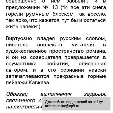
совершенно о нём забыли”) и в
предложении № 13 (“И все эти снега
горели румяным блеском так весело,
так ярко, что кажется, тут бы и остаться
жить навеки”).
Виртуозно владея русским словом,
писатель вовлекает читателя в
художественное пространство романа,
и он из созерцателя превращается в
соучастника событий, описанных
автором, и в его сознании навеки
запечатлеваются прекрасные горные
пейзажи Кавказа.
Образец выполнения задания,
связанного с написанием сочинения
Для любых предложений по сайту:
на лингвистическую тему по тексту № 3
axiomaonline@cp9.ru