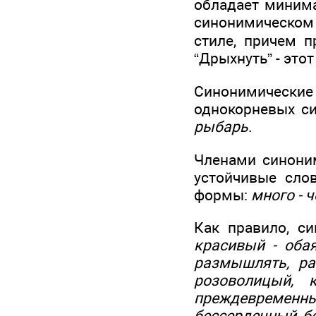
обладает минима
синонимическом 
стиле, причем п
“Дрыхнуть” - это
Синонимически
однокорневых с
рыбарь
.
Членами синоним
устойчивые сло
формы:
много - ч
Как правило, с
красивый - обая
размышлять, ра
розоволицый, к
преждевременн
бессердечный, б