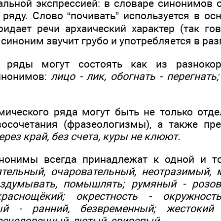
льной экспрессией: в словаре синонимов 
ряду. Слово “почивать” используется в о
ридает речи архаический характер (так гов
т синоним звучит грубо и употребляется в ра
е ряды могут состоять как из разнокор
инонимов:
лицо - лик, обогнать - перегнать
ического ряда могут быть не только отде
восочетания (фразеологизмы), а также пр
ерез край, без счета, куры не клюют.
инонимы всегда принадлежат к одной и то
тельный, очаровательный, неотразимый, 
здумывать, помышлять; румяный - розов
раснощёкий; окрестность - окружность,
ый - ранний, безвременный; жестокий 
есчеловечный, лютый, свирепый.