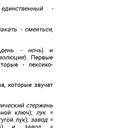
единственный -
акать - смеяться,
день - ночь
) и
еволюция
). Первые
торые - лексико-
ва, которые звучат
ический стержень
ьной ключ);
лук =
тугой лук);
завод =
вод) и
завод =