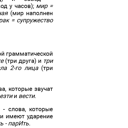
од у часов);
мир =
ная
(мир наполнен
рак = супружество
ой грамматической
же
(три друга) и
три
ла 2-го лица
(три
ва, которые звучат
езти
и
вести
.
 - слова, которые
ни имеют ударение
ь - парИть.