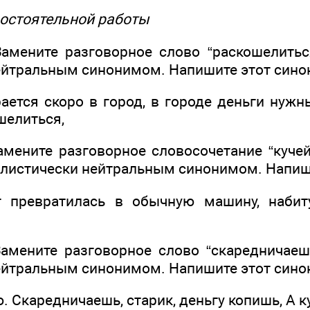
остоятельной работы
Замените разговорное слово “раскошелить
ейтральным синонимом. Напишите этот сино
ается скоро в город, в городе деньги нужн
шелиться,
Замените разговорное словосочетание “кучей
листически нейтральным синонимом. Напиш
г превратилась в обычную машину, набит
Замените разговорное слово “скаредничае
ейтральным синонимом. Напишите этот сино
ю. Скаредничаешь, старик, деньгу копишь, А к