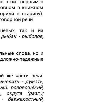
он стоит первым в
сновном в книжном
орили в старину).
зговорной речи.
невых, так и из
; рыбак - рыболов,
льные слова, но и
едложно-падежные
й же части речи:
мыслить - думать,
ый, розовощёкий,
 округа (разг.);
- безжалостный,