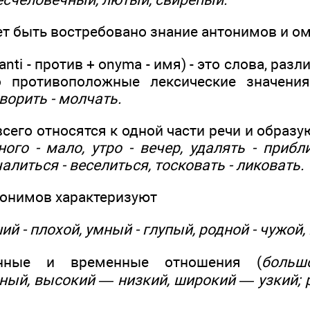
ет быть востребовано знание антонимов и о
 anti - против + onyma - имя) - это слова, раз
 противоположные лексические значени
оворить - молчать.
сего относятся к одной части речи и образу
ного - мало, утро - вечер, удалять - приб
алиться - веселиться, тосковать - ликовать.
онимов характеризуют
й - плохой, умный - глупый, родной - чужой, 
енные и временные отношения (
больш
сный, высокий — низкий, широкий — узкий; 