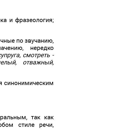
ика и фразеология;
ичные по звучанию,
ачению, нередко
супруга, смотреть -
елый, отважный,
ся синонимическим
тральным, так как
юбом стиле речи,