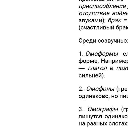
приспособление 
отсутствие войн
звуками);
брак =
(счастливый брак
Среди созвучных
1.
Омоформы
- с
форме. Наприме
— глагол в пов
сильней).
2.
Омофоны
(гре
одинаково, но пи
3.
Омографы
(гр
пишутся одинако
на разных слогах