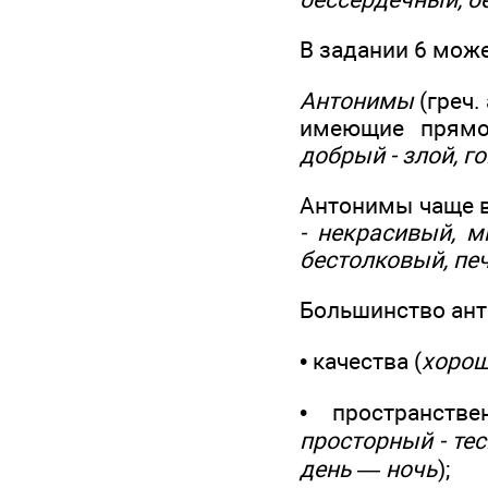
В задании 6 мож
Антонимы
(греч.
имеющие прямо
добрый - злой, г
Антонимы чаще в
- некрасивый, м
бестолковый, печ
Большинство ант
• качества (
хороши
• пространств
просторный - те
день — ночь
);