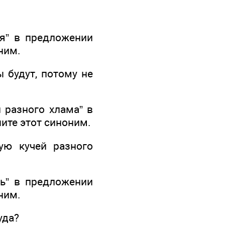
ся” в предложении
ним.
ы будут, потому не
 разного хлама” в
ите этот синоним.
ую кучей разного
шь” в предложении
ним.
уда?