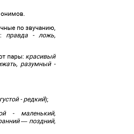
монимов.
личные по звучанию,
я:
правда - ложь,
ют пары:
красивый
лижать, разумный -
густой - редкий
);
ой - маленький,
ранний — поздний,