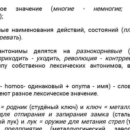
ное значение (
многие - немногие; 
);
ые наименования действий, состояний (
пл
ревать
).
 антонимы делятся на
разнокорневые
(
приходить - уходить, революция - контрр
ппу собственно лексических антонимов, в
 - homos- одинаковый + onyma - имя) - сло
еют разное лексическое значение.
= родник
(студёный ключ) и
ключ = металл
для отпирания и запирания замка
(стал
й лук) и
лук = оружие для метания стрел
(
предприятие
(металлургический за