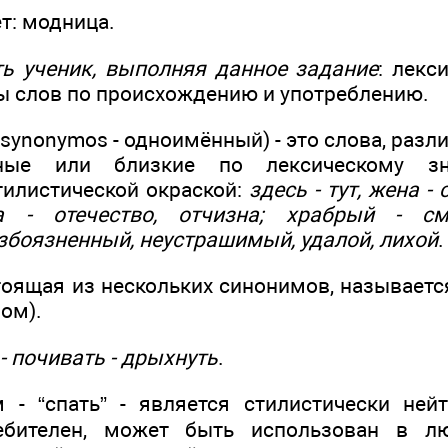
т: модница.
ь ученик, выполняя данное задание
: лекс
ы слов по происхождению и употреблению.
 synonymos - одноимённый) - это слова, разл
ные или близкие по лексическому зн
илистической окраской:
здесь - тут, жена - 
на - отечество, отчизна; храбрый - см
збоязненный, неустрашимый, удалой, лихой
.
стоящая из нескольких синонимов, называет
ом).
 - почивать - дрыхнуть
.
- “спать” - является стилистически ней
ебителен, может быть использован в л