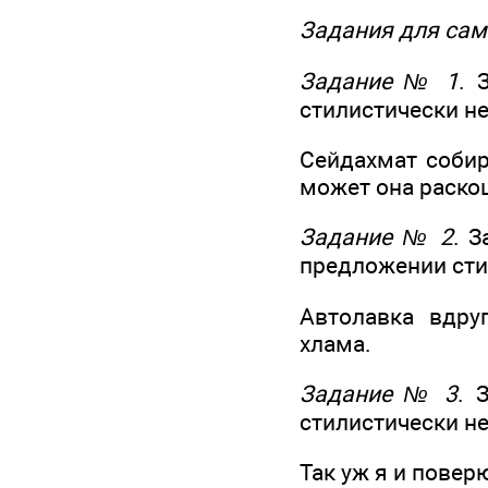
Задания для сам
Задание № 1
. 
стилистически н
Сейдахмат собир
может она раско
Задание № 2
. 
предложении сти
Автолавка вдру
хлама.
Задание № 3
. 
стилистически н
Так уж я и повер