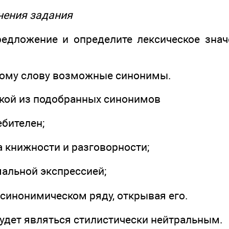
нения задания
редложение и определите лексическое знач
этому слову возможные синонимы.
какой из подобранных синонимов
ебителен;
ка книжности и разговорности;
мальной экспрессией;
 синонимическом ряду, открывая его.
будет являться стилистически нейтральным.