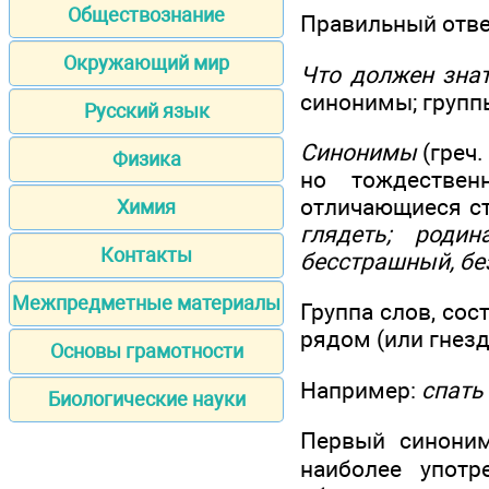
Обществознание
Правильный отве
Окружающий мир
Что должен знат
синонимы; групп
Русский язык
Синонимы
(греч.
Физика
но тождествен
отличающиеся ст
Химия
глядеть; роди
Контакты
бесстрашный, бе
Межпредметные материалы
Группа слов, со
рядом (или гнезд
Основы грамотности
Например:
спать
Биологические науки
Первый синоним 
наиболее употр