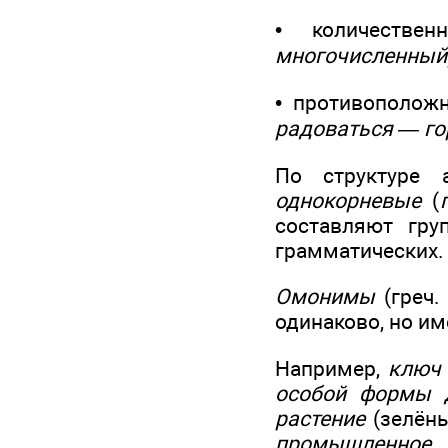
• количествен
многочисленный
• противоположн
радоваться — го
По структуре
однокорневые
(
составляют гру
грамматических.
Омонимы
(греч.
одинаково, но им
Например,
ключ 
особой формы 
растение
(зелёны
промышленное 