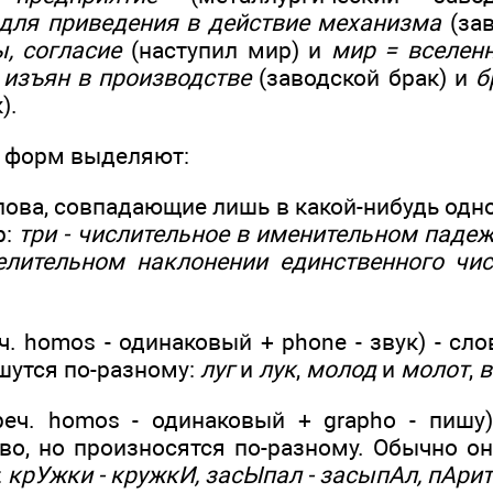
для приведения в действие механизма
(зав
ы, согласие
(наступил мир) и
мир = вселен
 изъян в производстве
(заводской брак) и
б
).
 форм выделяют:
лова, совпадающие лишь в какой-нибудь одн
р:
три - числительное в именительном паде
елительном наклонении единственного чис
ч. homos - одинаковый + phone - звук) - сло
шутся по-разному:
луг
и
лук
,
молод
и
молот
,
в
еч. homos - одинаковый + grapho - пишу)
во, но произносятся по-разному. Обычно о
:
крУжки - кружкИ, засЫпал - засыпАл, пАрит