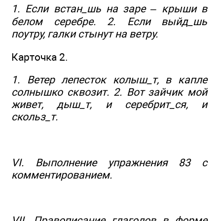
1. Если встан_шь на заре – крыши в
белом серебре. 2. Если выйд_шь
поутру, галки стынут на ветру.
Карточка 2.
1. Ветер лепесток колыш_т, в капле
солнышко сквозит. 2. Вот зайчик мой
живет, дыш_т, и серебрит_ся, и
скольз_т.
VI. Выполнение упражнения 83 с
комментированием.
VII. Правописание глаголов в форме