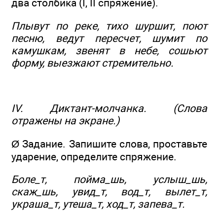
два столбика (I, II спряжение).
Плывут по реке, тихо шуршит, поют
песню, ведут пересчет, шумит по
камушкам, звенят в небе, сошьют
форму, выезжают стремительно.
IV. Диктант-молчанка. (Слова
отражены на экране.)
Ø Задание. Запишите слова, проставьте
ударение, определите спряжение.
Боле_т, пойма_шь, услыш_шь,
скаж_шь, увид_т, вод_т, вылет_т,
украша_т, утеша_т, ход_т, запева_т.