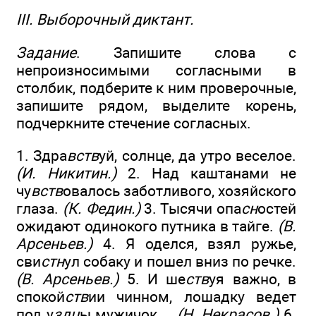
III. Выборочный диктант.
Задание
. Запишите слова с
непроизносимыми согласными в
столбик, подберите к ним проверочные,
запишите рядом, выделите корень,
подчеркните стечение согласных.
1. Здра
вств
уй, солнце, да утро веселое.
(И. Никитин.)
2. Над каштанами не
чу
вств
овалось заботливого, хозяйского
глаза.
(К. Федин.)
3. Тысячи опа
сн
остей
ожидают одинокого путника в тайге.
(В.
Арсеньев.)
4. Я оделся, взял ружье,
сви
стн
ул собаку и пошел вниз по речке.
(В. Арсеньев.)
5. И ше
ств
уя важно, в
спокой
ств
ии чинном, лошадку ведет
под у
здц
ы мужичок…
(Н. Некрасов.)
6.