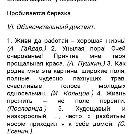
Пробивается березка.
VI. Объяснительный диктант.
1. Живи да работай – хорошая жизнь!
(А. Гайдар.)
2. Унылая пора! Очей
очарованье! Приятна мне твоя
прощальная краса.
(А. Пушкин.)
3. Как
родна мне эта картина: широкие поля,
полные чудесно пахнущих трав,
счастливые голоса молодых
односельчан.
(И. Кольцов.)
4. Жизнь
прожить – не поле перейти.
(Пословица.)
5. Худощавый и
низкорослый, …, часто с разбитым
носом приходил я к себе домой.
(С.
Есенин.)