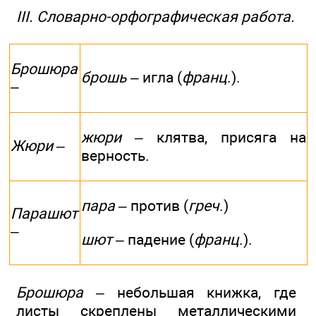
III. Словарно-орфографическая работа.
Бр
о
шюра
брошь
– игла (
франц
.).
–
жюри
– клятва, присяга на
Ж
ю
ри –
верность.
пара
– против (
греч
.)
П
а
р
а
шют
–
шют
– падение (
франц
.).
Брошюра
– небольшая книжка, где
листы скреплены металлическими