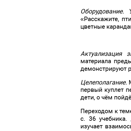
Оборудование.
У
«Расскажите, пт
цветные каранда
Актуализация з
материала преды
демонстрируют ри
Целеполагание.
М
первый куплет п
дети, о чём пойдё
Переходом к тем
с. 36 учебника.
изучает взаимос