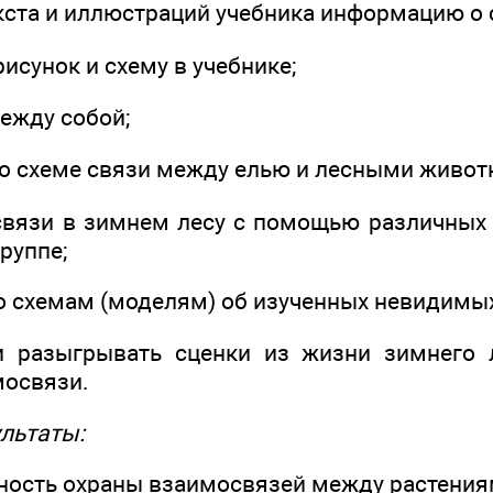
екста и иллюстраций учебника информацию о 
рисунок и схему в учебнике;
между собой;
по схеме связи между елью и лесными живот
связи в зимнем лесу с помощью различных 
руппе;
о схемам (моделям) об изученных невидимых
и разыгрывать сценки из жизни зимнего 
мосвязи.
льтаты:
жность охраны взаимосвязей между растени