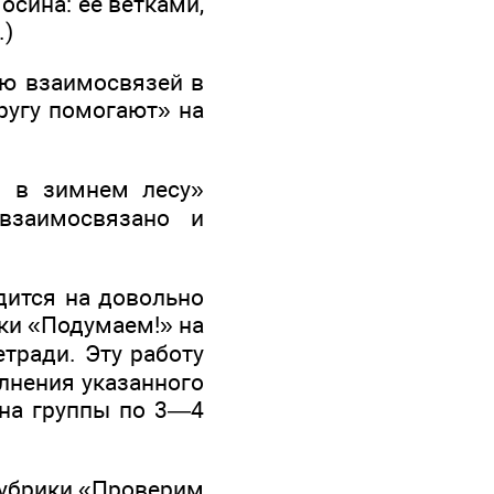
осина: её ветками,
.)
ию взаимосвязей в
ругу помогают» на
и в зимнем лесу»
взаимосвязано и
дится на довольно
ки «Подумаем!» на
етради. Эту работу
лнения указанного
 на группы по 3—4
рубрики «Проверим