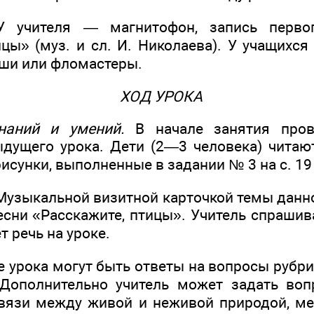
 учителя — магнитофон, запись первог
ицы» (муз. и сл. И. Николаева). У учащихс
ши или фломастеры.
ХОД УРОКА
наний и умений.
В начале занятия пров
дущего урока. Дети (2—3 человека) читаю
сунки, выполненные в задании № 3 на с. 19
узыкальной визитной карточкой темы данно
есни «Расскажите, птицы». Учитель спрашив
т речь на уроке.
е урока могут быть ответы на вопросы рубр
 Дополнительно учитель может задать воп
вязи между живой и неживой природой, м