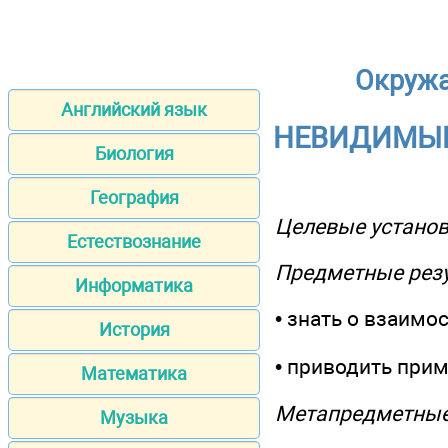
Окружа
Английский язык
НЕВИДИМЫЕ 
Биология
География
Целевые установ
Естествознание
Предметные рез
Информатика
• знать о взаим
История
• приводить при
Математика
Метапредметные
Музыка