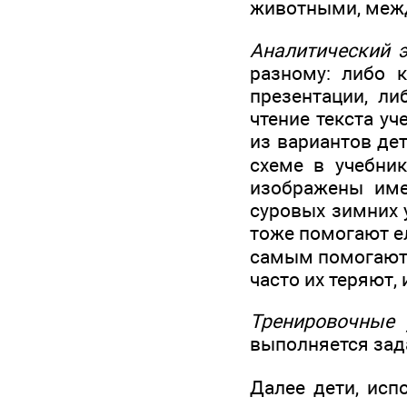
животными, межд
Аналитический э
разному: либо 
презентации, ли
чтение текста уч
из вариантов де
схеме в учебни
изображены име
суровых зимних 
тоже помогают ел
самым помогают 
часто их теряют, 
Тренировочные 
выполняется зада
Далее дети, исп