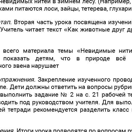
евидимых нитей в зимнем лесу. (Например, 
ами питаются лоси, зайцы, тетерева, глухари
тап.
Вторая часть урока посвящена изучен
Учитель читает текст «Как животные друг д
 всего материала темы «Невидимые нит
 показать детям, что в природе всё 
ного звена нарушает
упражнения.
Закрепление изученного прово
ле. Дети должны ответить на вопросы рубри
 выполнить задание № 2 на с. 21 рабочей т
одить под руководством учителя. Для выпо
ей тетради рекомендуется разделить класс
ения.
Итоги урока подводятся по вопросам 