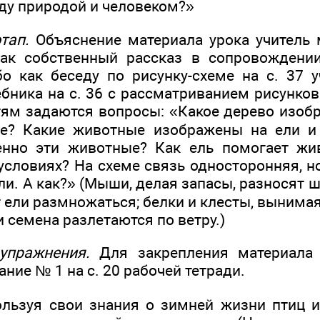
у природой и человеком?»
тап.
Объяснение материала урока учитель 
как собственный рассказ в сопровождени
бо как беседу по рисунку-схеме на с. 37 у
ебника на с. 36 с рассматриванием рисунков
тям задаются вопросы: «Какое дерево изобр
ке? Какие животные изображены на ели и
нно эти животные? Как ель помогает ж
условиях? На схеме связь односторонняя, н
и. А как?» (Мыши, делая запасы, разносят 
ели размножаться; белки и клесты, вынимая
и семена разлетаются по ветру.)
упражнения.
Для закрепления материала 
ние № 1 на с. 20 рабочей тетради.
ользуя свои знания о зимней жизни птиц и