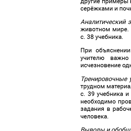
другие примеры н
серёжками и почк
Аналитический э
животном мире. 
с. 38 учебника.
При объяснении
учителю важно
исчезновение од
Тренировочные 
трудном материа
с. 39 учебника и
необходимо пров
задания в рабоч
человека.
Выводы и обобщ