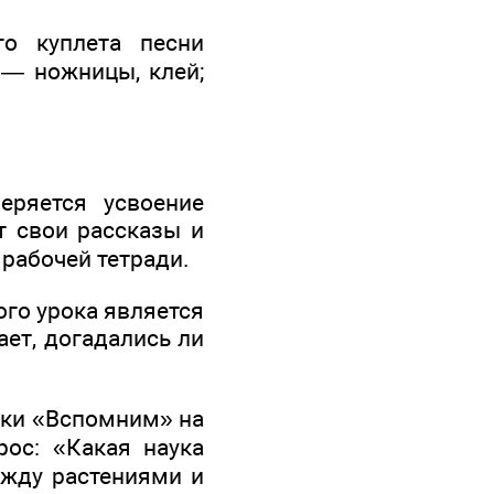
о куплета песни
я — ножницы, клей;
еряется усвоение
т свои рассказы и
 рабочей тетради.
го урока является
ает, догадались ли
ики «Вспомним» на
рос: «Какая наука
ежду растениями и