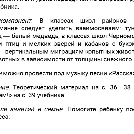
ебника.
омпонент.
В классах школ районов К
мание следует уделить взаимосвязям: т
 — белый медведь; в классах школ Черном
 птиц и мелких зверей и кабанов с буком
— вертикальным миграциям копытных живот
отных в зависимости от толщины снежного 
и
можно провести под музыку песни «Расска
ие.
Теоретический материал на с. 36—38 
м!» на с. 39 учебника.
ля занятий в семье.
Помогите ребёнку пос
еса.