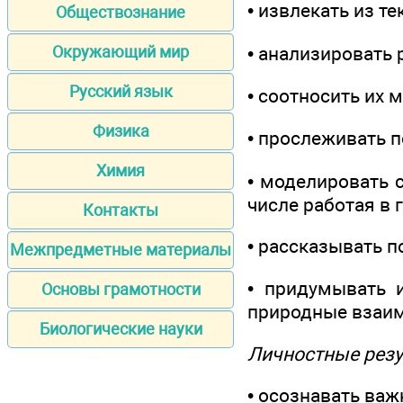
• извлекать из т
Обществознание
• анализировать 
Окружающий мир
Русский язык
• соотносить их 
Физика
• прослеживать 
Химия
• моделировать 
числе работая в г
Контакты
• рассказывать п
Межпредметные материалы
• придумывать 
Основы грамотности
природные взаи
Биологические науки
Личностные резу
• осознавать ва