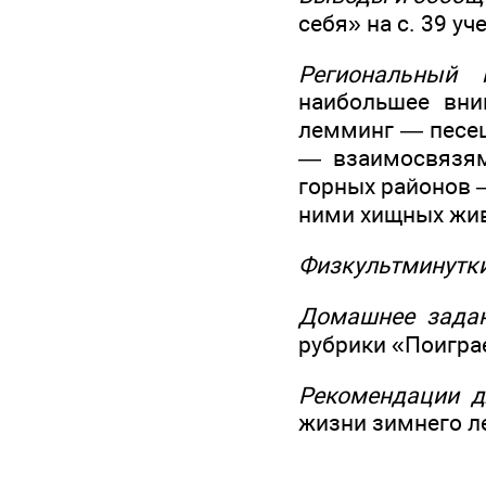
себя» на с. 39 уч
Региональный к
наибольшее вни
лемминг — песец
— взаимосвязям
горных районов 
ними хищных жив
Физкультминутк
Домашнее задан
рубрики «Поиграе
Рекомендации д
жизни зимнего л