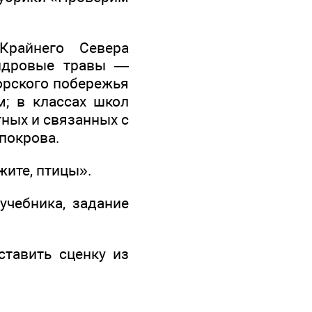
райнего Севера
ундровые травы —
орского побережья
; в классах школ
ных и связанных с
покрова.
жите, птицы».
учебника, задание
тавить сценку из