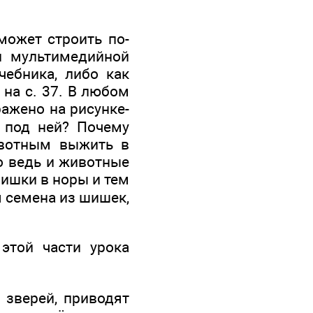
может строить по-
и мультимедийной
чебника, либо как
 на с. 37. В любом
ажено на рисунке-
 под ней? Почему
ивотным выжить в
о ведь и животные
шишки в норы и тем
 семена из шишек,
этой части урока
 зверей, приводят