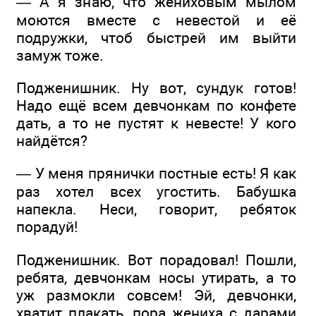
— А я знаю, что жениховым мылом
моются вместе с невестой и её
подружки, чтоб быстрей им выйти
замуж тоже.
Подженишник. Ну вот, сундук готов!
Надо ещё всем девчонкам по конфете
дать, а то не пустят к невесте! У кого
найдётся?
— У меня прянички постные есть! Я как
раз хотел всех угостить. Бабушка
напекла. Неси, говорит, ребяток
порадуй!
Подженишник. Вот порадовал! Пошли,
ребята, девчонкам носы утирать, а то
уж размокли совсем! Эй, девчонки,
хватит плакать, пора жениха с дарами