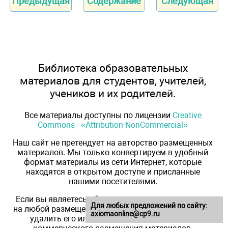
Предыдущая
Содержание
Следующая
Библиотека образовательных
материалов для студентов, учителей,
учеников и их родителей.
Все материалы доступны по лицензии
Creative
Commons - «Attribution-NonCommercial»
Наш сайт не претендует на авторство размещенных
материалов. Мы только конвертируем в удобный
формат материалы из сети Интернет, которые
находятся в открытом доступе и присланные
нашими посетителями.
Если вы являетесь обладателем авторского права
Для любых предложений по сайту:
на любой размещенный у нас материал и намерены
axiomaonline@cp9.ru
удалить его или получить ссылки на место