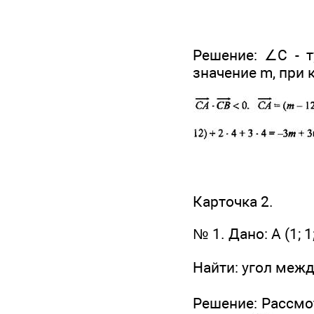
Решение: ∠С - т
значение m, при 
Карточка 2.
№ 1. Дано: А (1; 1; 2
Найти: угол меж
Решение: Рассм