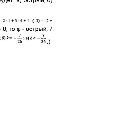
удет: а) острый; б)
 0, то φ - острый; 7
.)