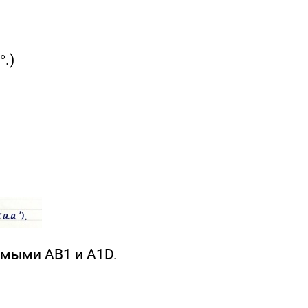
°.)
ямыми АВ1 и A1D.