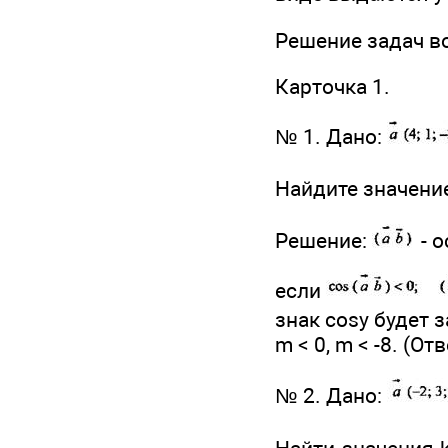
Решение задач в
Карточка 1.
№ 1. Дано:
Найдите значени
Решение:
- 
если
знак cosy будет 
m < 0, m < -8. (Отве
№ 2. Дано: