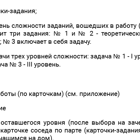
чки-задания;
ень сложности заданий, вошедших в работу 
ит три задания: № 1 и № 2 - теоретичес
 № 3 включает в себя задачу.
и трех уровней сложности: задача № 1 - I у
ача № 3 - III уровень.
аботы (по карточкам) (см. приложение)
ие
оставшегося уровня (после выбора на зачет
карточке соседа по парте (карточки-задани
чащимся на дом).