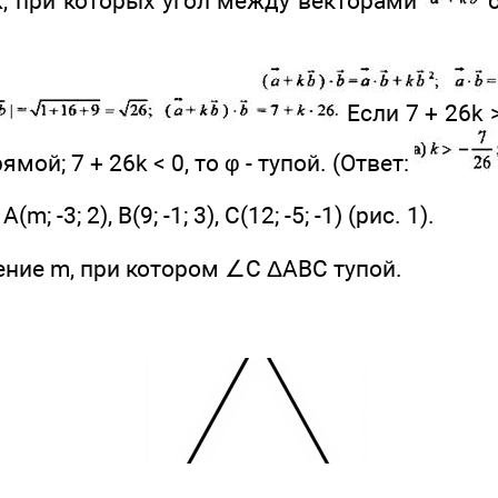
k, при которых угол между векторами
б
ение:
Если 7 + 26k >
рямой; 7 + 26k < 0, то φ - тупой. (Ответ:
; -3; 2), В(9; -1; 3), С(12; -5; -1) (рис. 1).
ение m, при котором ∠С ΔАВС тупой.