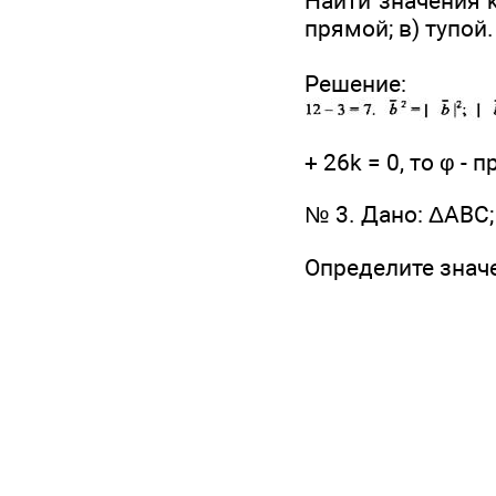
Найти значения 
прямой; в) тупой.
Реш
+ 26k = 0, то φ - п
№ 3. Дано: ΔABC; А(m
Определите знач