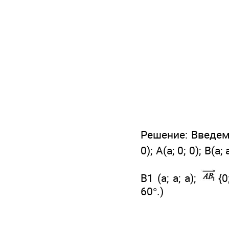
Решение: Введем с
0); А(а; 0; 0); В
В1 (а; а; а);
{0
60°.)