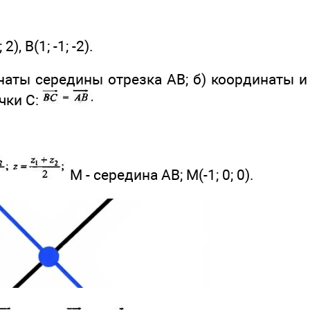
2), В(1; -1; -2).
наты середины отрезка АВ; б) координаты и
чки С:
M - середина АВ; М(-1; 0; 0).