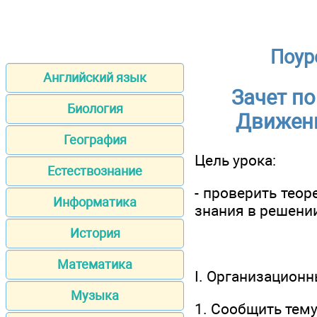
Поур
Английский язык
Зачет по
Биология
Движен
География
Цель урока:
Естествознание
- проверить теор
Информатика
знания в решени
История
Математика
I. Организацион
Музыка
1. Сообщить тему 