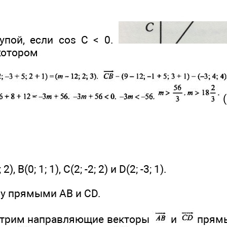
упой, если cos С < 0.
котором
(
), В(0; 1; 1), С(2; -2; 2) и D(2; -3; 1).
ду прямыми АВ и CD.
отрим направляющие векторы
и
прямы