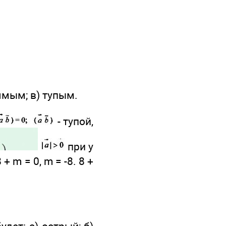
рямым; в) тупым.
- тупой,
при у
 + m = 0, m = -8. 8 +