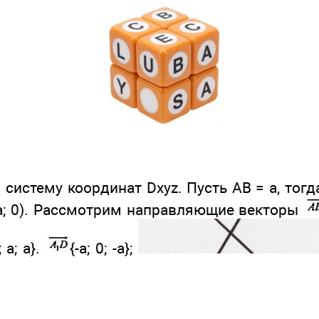
истему координат Dxyz. Пусть АВ = а, тогда и 
(а; а; 0). Рассмотрим направляющие векторы
; a; a}.
{-а; 0; -а};