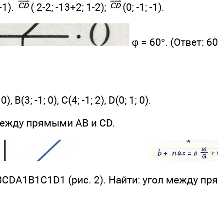
 -1).
( 2-2; -13+2; 1-2);
(0; -1; -1).
φ = 60°. (Ответ: 60
, В(3; -1; 0), С(4; -1; 2), D(0; 1; 0).
ежду прямыми АВ и CD.
BCDA1B1C1D1 (рис. 2). Найти: угол между пр