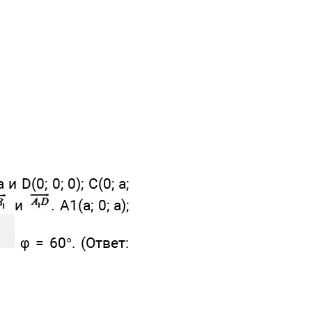
D(0; 0; 0); С(0; а;
и
. A1(а; 0; а);
φ = 60°. (Ответ: