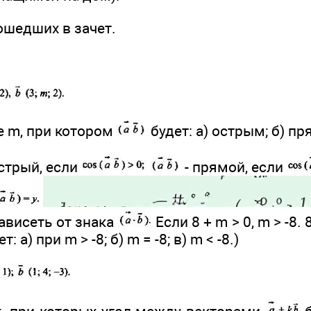
ошедших в зачет.
е m, при котором
будет: а) острым; б) п
острый, если
- прямой, если
зависеть от знака
Если 8 + m > 0, m > -8. 8
т: а) при m > -8; б) m = -8; в) m < -8.)