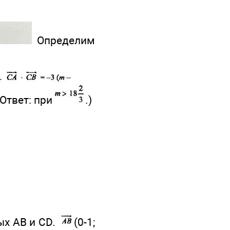
Определим
Ответ: при
.)
х АВ и CD.
(0-1;