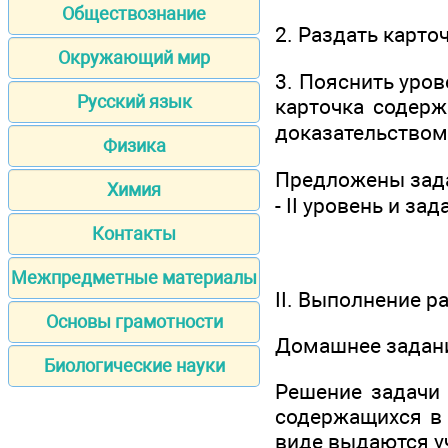
Обществознание
2. Раздать карто
Окружающий мир
3. Пояснить уров
Русский язык
карточка содерж
доказательством;
Физика
Предложены задач
Химия
- II уровень и зад
Контакты
Межпредметные материалы
II. Выполнение р
Основы грамотности
Домашнее задан
Биологические науки
Решение задачи 
содержащихся в 
виде выдаются у