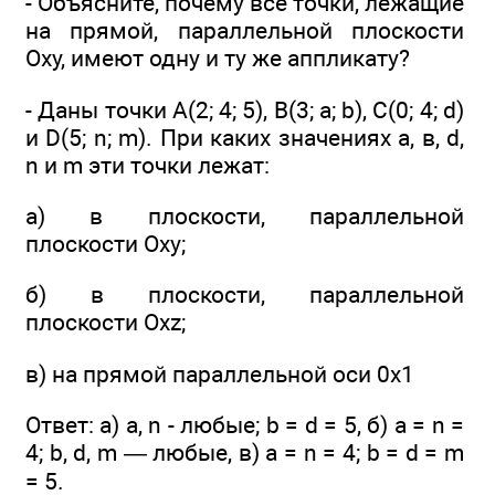
- Объясните, почему все точки, лежащие
на прямой, параллельной плоскости
Оху, имеют одну и ту же аппликату?
- Даны точки А(2; 4; 5), В(3; а; b), С(0; 4; d)
и D(5; n; m). При каких значениях а, в, d,
n и m эти точки лежат:
а) в плоскости, параллельной
плоскости Оху;
б) в плоскости, параллельной
плоскости Oxz;
в) на прямой параллельной оси 0x1
Ответ: а) а, n - любые; b = d = 5, б) а = n =
4; b, d, m — любые, в) а = n = 4; b = d = m
= 5.