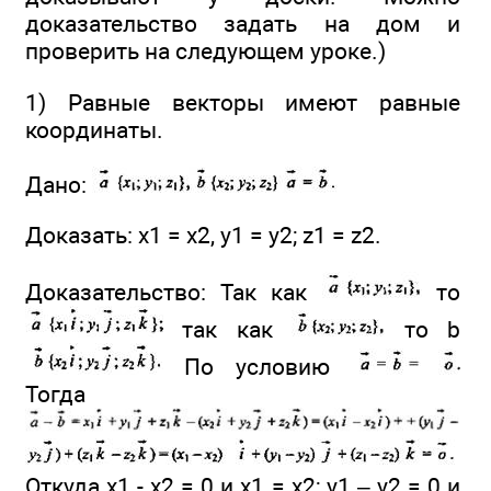
доказательство задать на дом и
проверить на следующем уроке.)
1) Равные векторы имеют равные
координаты.
Дано:
Доказать: x1 = х2, y1 = у2; z1 = z2.
Доказательство: Так как
то
так как
то b
По условию
Тогда
Откуда x1 - х2 = 0 и х1 = x2; y1 – y2 = 0 и