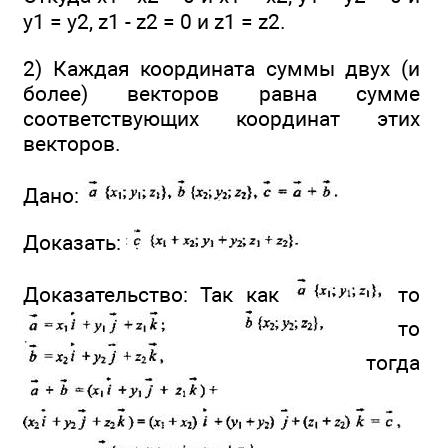
y1 = y2, z1 - z2 = 0 и z1 = z2.
2) Каждая координата суммы двух (и
более) векторов равна сумме
соответствующих координат этих
векторов.
Дано:
Доказать:
Доказательство: Так как
то
то
тогда