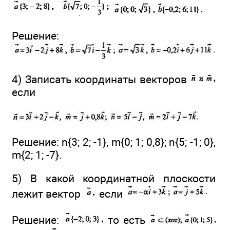
Решение:
4) Записать координаты векторов
если
Решение: n{3; 2; -1}, m{0; 1; 0,8}; n{5; -1; 0},
m{2; 1; -7}.
5) В какой координатной плоскости
лежит вектор
если
Решение:
то есть