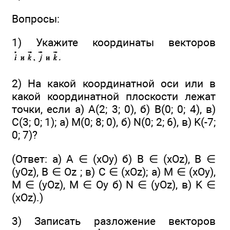
Вопросы:
1) Укажите координаты векторов
2) На какой координатной оси или в
какой координатной плоскости лежат
точки, если а) А(2; 3; 0), б) В(0; 0; 4), в)
С(3; 0; 1); а) М(0; 8; 0), б) N(0; 2; 6), в) K(-7;
0; 7)?
(Ответ: а) А ∈ (хОу) б) В ∈ (xOz), В ∈
(yOz), В ∈ Oz ; в) С ∈ (xOz); а) М ∈ (xOy),
М ∈ (yOz), M ∈ Oy б) N ∈ (yOz), в) K ∈
(xOz).)
3) Записать разложение векторов