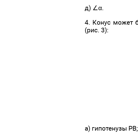
д) ∠α.
4. Конус может 
(рис. 3):
а) гипотенузы РВ;