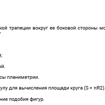
кой трапеции вокруг ее боковой стороны м
?
;
ой.
сы планиметрии.
улу для вычисления площади круга (S = πR2)
ние подобия фигур.