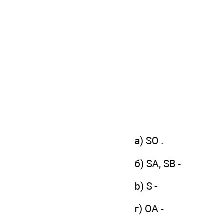
a) SO .
б) SA, SB -
b) S -
г) ОА -