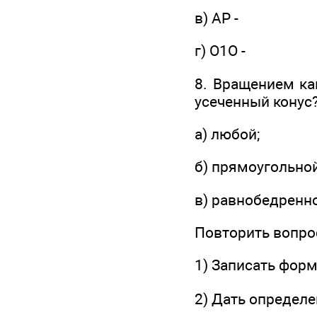
в) АР -
г) O1O -
8. Вращением ка
усеченный конус
а) любой;
б) прямоугольной
в) равнобедренн
Повторить вопро
1) Записать форм
2) Дать определе