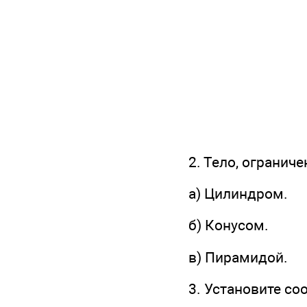
2. Тело, огранич
а) Цилиндром.
б) Конусом.
в) Пирамидой.
3. Установите со