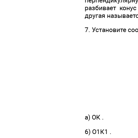
перпендикулярную
разбивает конус
другая называет
7. Установите соо
а) ОК .
6) О1К1 .