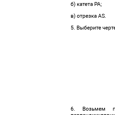
б) катета РА;
в) отрезка AS.
5. Выберите черте
6. Возьмем п