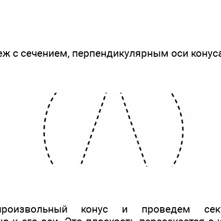
ж с сечением, перпендикулярным оси конуса (ри
роизвольный конус и проведем секу