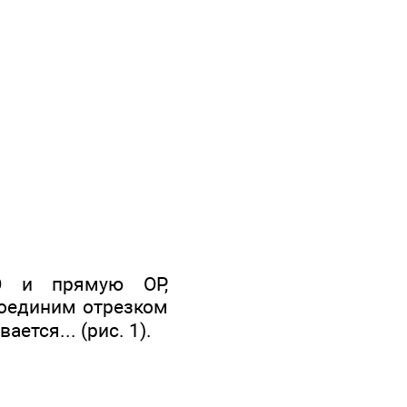
О и прямую ОР,
соединим отрезком
ется... (рис. 1).