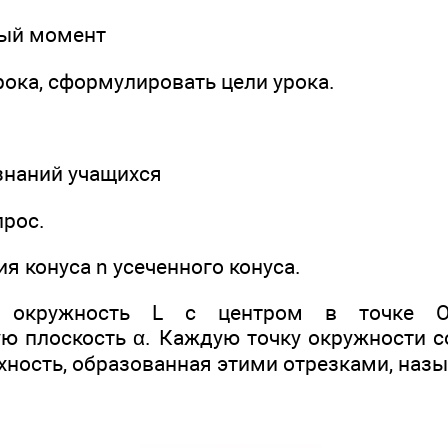
ный момент
ока, сформулировать цели урока.
 знаний учащихся
прос.
я конуса n усеченного конуса.
м окружность L с центром в точке 
ю плоскость α. Каждую точку окружности 
хность, образованная этими отрезками, называ