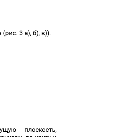
с. 3 а), б), в)).
щую плоскость,