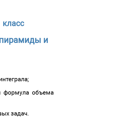
 класс
 пирамиды и
интеграла;
ся формула объема
вых задач.