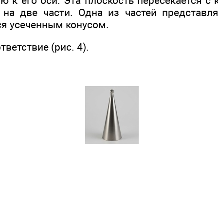
 к его оси. Эта плоскость пересекается с 
 на две части. Одна из частей представля
ся усеченным конусом.
тветствие (рис. 4).