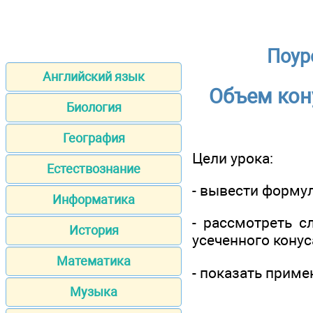
Поур
Английский язык
Объем кон
Биология
География
Цели урока:
Естествознание
- вывести форму
Информатика
- рассмотреть с
История
усеченного конус
Математика
- показать прим
Музыка