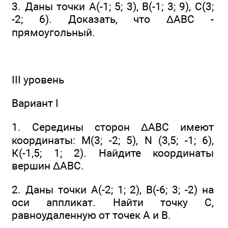
3. Даны точки А(-1; 5; 3), В(-1; 3; 9), С(3;
-2; 6). Доказать, что ΔАВС -
прямоугольный.
III уровень
Вариант I
1. Середины сторон ΔАВС имеют
координаты: М(3; -2; 5), N (3,5; -1; 6),
К(-1,5; 1; 2). Найдите координаты
вершин ΔАВС.
2. Даны точки А(-2; 1; 2), В(-6; 3; -2) на
оси аппликат. Найти точку С,
равноудаленную от точек А и В.