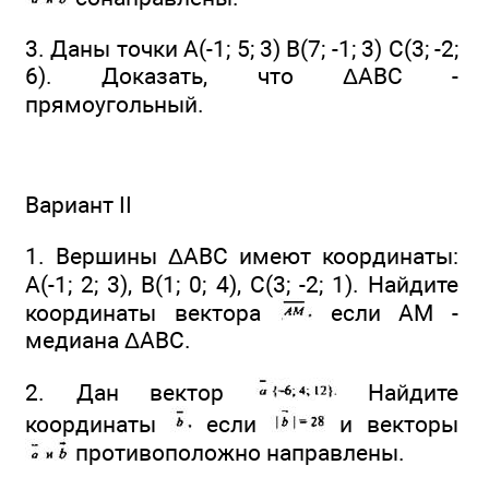
3. Даны точки А(-1; 5; 3) В(7; -1; 3) С(3; -2;
6). Доказать, что ΔАВС -
прямоугольный.
Вариант II
1. Вершины ΔАВС имеют координаты:
А(-1; 2; 3), В(1; 0; 4), С(3; -2; 1). Найдите
координаты вектора
если AM -
медиана ΔАВС.
2. Дан вектор
Найдите
координаты
если
и векторы
противоположно направлены.