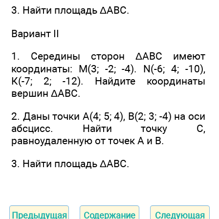
3. Найти площадь ΔАВС.
Вариант II
1. Середины сторон ΔАВС имеют
координаты: М(3; -2; -4). N(-6; 4; -10),
К(-7; 2; -12). Найдите координаты
вершин ΔАВС.
2. Даны точки А(4; 5; 4), В(2; 3; -4) на оси
абсцисс. Найти точку С,
равноудаленную от точек А и В.
3. Найти площадь ΔABC.
Предыдущая
Содержание
Следующая