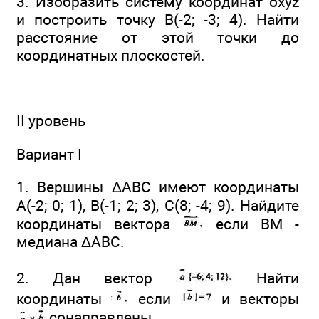
3. Изобразить систему координат oxyz
и построить точку В(-2; -3; 4). Найти
расстояние от этой точки до
координатных плоскостей.
II уровень
Вариант I
1. Вершины ΔАВС имеют координаты
А(-2; 0; 1), В(-1; 2; 3), С(8; -4; 9). Найдите
координаты вектора
если ВМ -
медиана ΔABC.
2. Дан вектор
Найти
координаты
если
и векторы
сонаправлены.