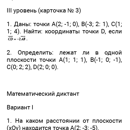
III уровень (карточка № 3)
1. Даны: точки А(2; -1; 0), В(-3; 2: 1), С(1;
1; 4). Найти: координаты точки D, если
2. Определить: лежат ли в одной
плоскости точки A(1; 1; 1), В(-1; 0; -1),
С(0; 2; 2), D(2; 0; 0).
Математический диктант
Вариант I
1. На каком расстоянии от плоскости
(хОу) находится точка А(2; -3; -5).