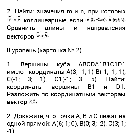
2. Найти: значения m и n, при которых
коллинеарные, если
Сравнить длины и направления
векторов
II уровень (карточка № 2)
1. Вершины куба ABCDA1B1C1D1
имеют координаты A(3; -1; 1) В(-1; -1; 1),
С(-1; 3; 1), С1(-1; 3; 5). Найти:
координаты вершины В1 и D1.
Разложить по координатным векторам
вектор
2. Докажите, что точки А, В и С лежат на
одной прямой: А(6;-1; 0), В(0; 3; -2), С(3; 1;
-1).