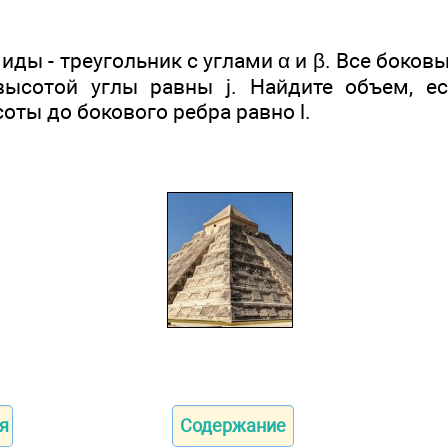
ды - треугольник с углами α и β. Все боко
высотой углы равны j. Найдите объем, ес
оты до бокового ребра равно l.
я
Содержание