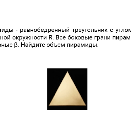
иды - равнобедренный треугольник с угло
ной окружности R. Все боковые грани пирам
вные β. Найдите объем пирамиды.