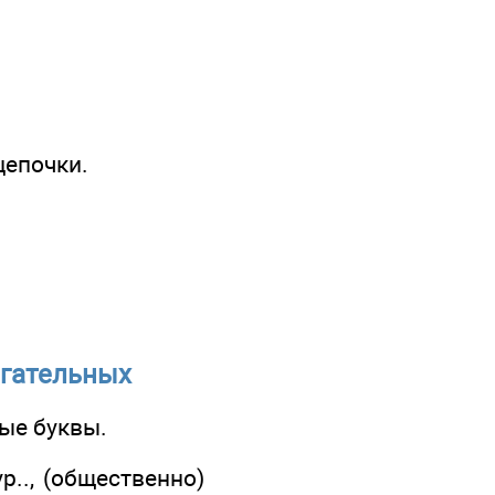
цепочки.
агательных
ые буквы.
р.., (общественно)