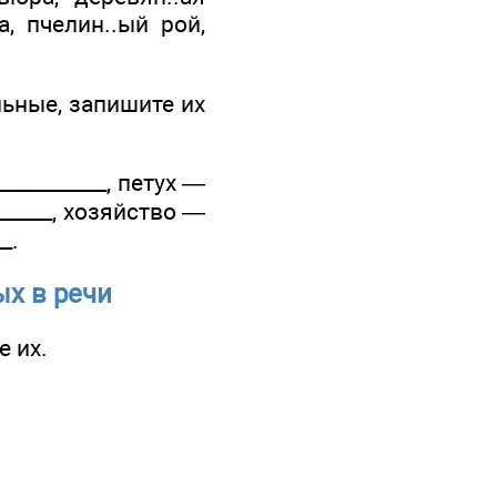
а, пчелин..ый рой,
льные, запишите их
___________, петух —
_______, хозяйство —
_.
ых в речи
 их.