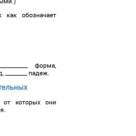
ыми.)
 как обозначает
_________ форма,
д, ________ падеж.
ательных
 от которых они
я.