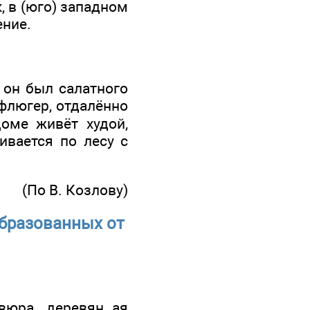
к, в (юго) западном
ение.
 он был салатного
 флюгер, отдалённо
оме живёт худой,
ивается по лесу с
(По В. Козлову)
образованных от
вюра, деревян..ая