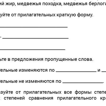
ий жир, медвежья походка, медвежья берлог
зуйте от прилагательных краткую форму.
_________­____________________
_____________­_________________
_______­______________________
вьте в предложения пропущенные слова.
льные изменяются по ___________________ и ___
ельные не изменяются по ___________________.
азуйте от прилагательных все формы степ
 степеней сравнения прилагательного кр