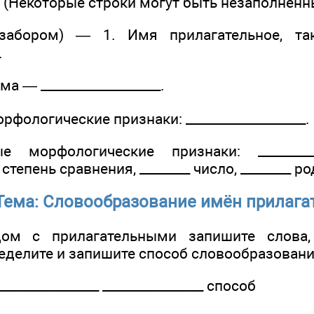
. (Некоторые строки могут быть незаполненн
абором) — 1. Имя прилагательное, так
.
а — ___________________.
рфологические признаки: ___________________.
е морфологические признаки: __________
_ степень сравнения, ________ число, ________ ро
Тема: Словообразование имён прилаг
дом с прилагательными запишите слова,
еделите и запишите способ словообразовани
_____________ ________________ способ