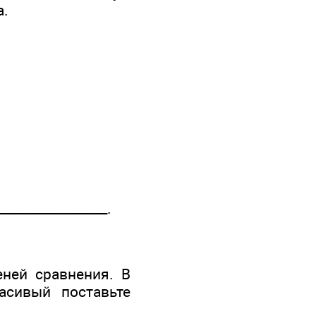
а.
________________.
еней сравнения. В
асивый поставьте