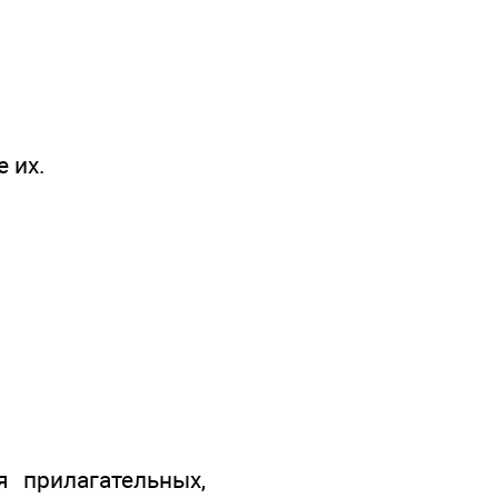
 их.
 прилагательных,