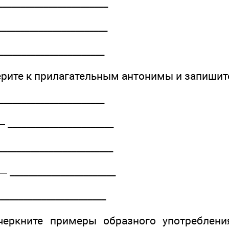
_____________________
_____________________
_____________________
ерите к прилагательным антонимы и запишите
_____________________
______________________
______________________
_______________________
_____­________________
черкните примеры образного употребления