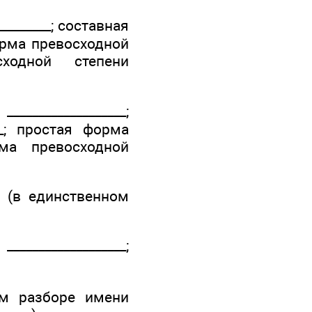
_______; составная
форма превосходной
сходной степени
_______________;
__; простая форма
орма превосходной
д (в единственном
_________________;
ом разборе имени