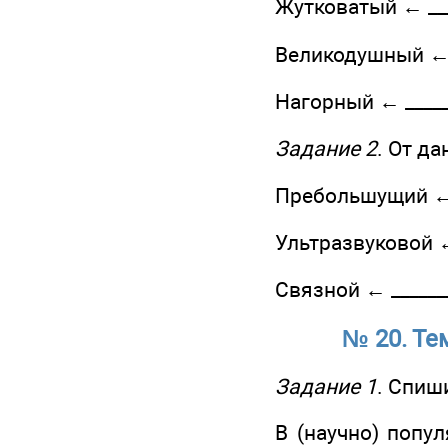
Жутковатый ← ____
Великодушный ← __
Нагорный ← ______
Задание 2
. От д
Пребольшущий ← __
Ультразвуковой ← 
Связной ← ________
№ 20. Те
Задание 1
. Спиш
В (научно) попул