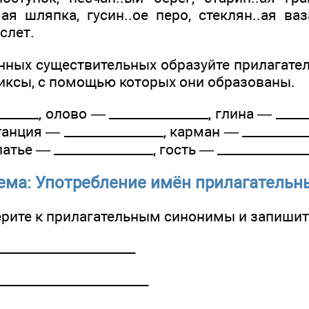
ая шляпка, гусин..ое перо, стеклян..ая ваз
слет.
анных существительных образуйте прилагате
иксы, с помощью которых они образованы.
_____, олово — ________________, глина — _____
станция — ________________, карман — _________
платье — ________________, гость — _______________
ема: Употребление имён прилагательн
ерите к прилагательным синонимы и запишите
_____­_______________
______________________