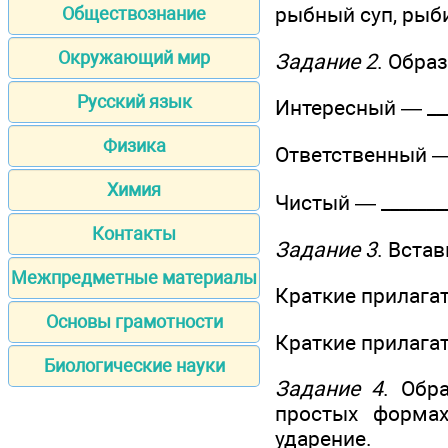
рыбный суп, рыб
Обществознание
Окружающий мир
Задание 2
. Обра
Русский язык
Интересный — _____
Физика
Ответственный — _
Химия
Чистый — _________
Контакты
Задание 3
. Вста
Межпредметные материалы
Краткие прилагате
Основы грамотности
Краткие прилагат
Биологические науки
Задание 4
. Обр
простых формах
ударение.