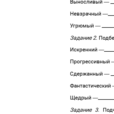
Выносливый — ____
Невзрачный —_____
Угрюмый — _______
Задание 2
. Подб
Искренний —______
Прогрессивный — _
Сдержанный — ____
Фантастический — 
Щедрый —_________
Задание 3
. Под