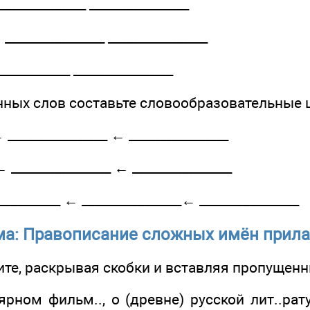
____________ ________________
______________ ________________
__________ ________________
анных слов составьте словообразовательные 
______________ ← ________________
________________ ← ________________
________ ← ________________← ________________
ма: Правописание сложных имён прил
ите, раскрывая скобки и вставляя пропущенн
ярном фильм.., о (древне) русской лит..рату