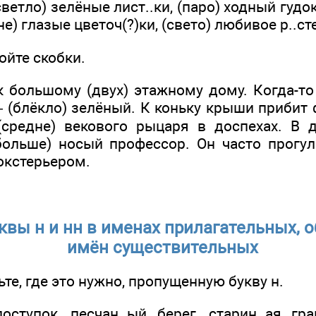
светло) зелёные лист..ки, (паро) ходный гудо
не) глазые цветоч(?)ки, (свето) любивое р..ст
ойте скобки.
к большому (двух) этажному дому. Когда-то
— (блёкло) зелёный. К коньку крыши прибит
средне) векового рыцаря в доспехах. В д
ольше) носый профессор. Он часто прогул
окстерьером.
уквы н и нн в именах прилагательных, 
имён существительных
ьте, где это нужно, пропущенную букву н.
оступок, песчан..ый берег, старин..ая гра