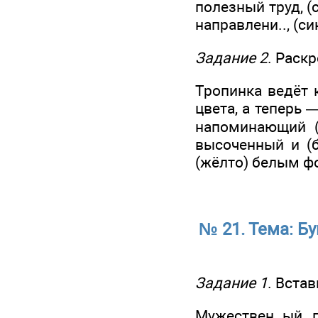
полезный труд, (
направлени.., (си
Задание 2
. Раскр
Тропинка ведёт 
цвета, а теперь 
напоминающий (
высоченный и (б
(жёлто) белым ф
№ 21. Тема: Б
Задание 1
. Встав
Мужествен..ый п