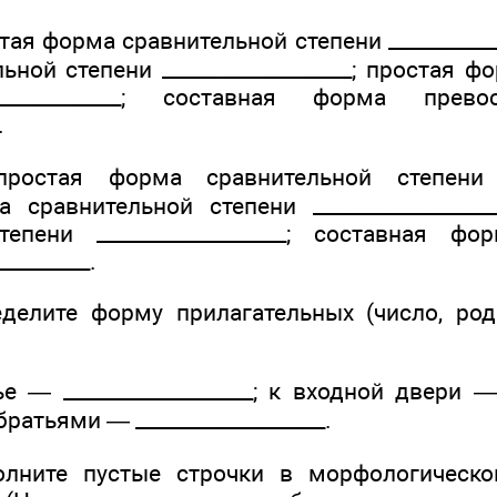
ая форма сравнительной степени ____________
ной степени ___________________; простая 
______________; составная форма прево
.
стая форма сравнительной степени ____
 сравнительной степени _________________
епени ___________________; составная ф
_________.
еделите форму прилагательных (число, ро
 — ___________________; к входной двери — __
атьями — ___________________.
олните пустые строчки в морфологическ