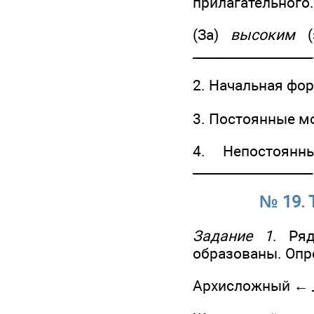
прилагательного
(За)
высоким
(з
___________________
2. Начальная форм
3. Постоянные мо
4. Непостоянны
__________________
№ 19. 
Задание 1
. Ря
образованы. Опр
Архисложный ← ___