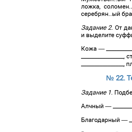
ложка, соломен..
серебрян..ый бра
Задание 2
. От д
и выделите суфф
Кожа — ___________
________________, 
________________, 
№ 22. Т
Задание 1
. Подб
Алчный — _________
Благодарный — ___