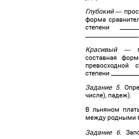
Глубокий
— прост
форма сравнитель
степени _____
___________________
Красивый
— про
составная форма
превосходной ст
степени __________
Задание 5
. Опр
числе), падеж).
В льняном платье
между родными бр
Задание 6
. Зап