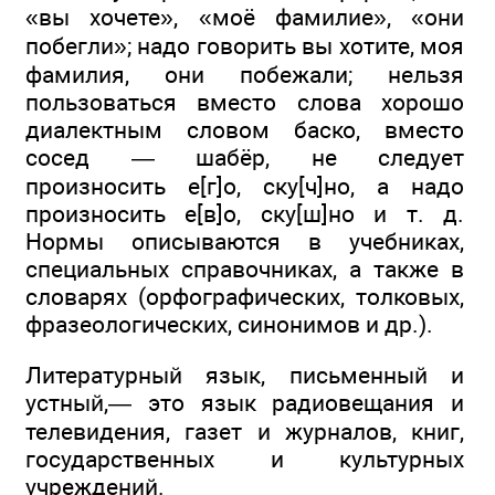
«вы хочете», «моё фамилие», «они
побегли»; надо говорить вы хотите, моя
фамилия, они побежали; нельзя
пользоваться вместо слова хорошо
диалектным словом баско, вместо
сосед — шабёр, не следует
произносить е[г]о, ску[ч]но, а надо
произносить е[в]о, ску[ш]но и т. д.
Нормы описываются в учебниках,
специальных справочниках, а также в
словарях (орфографических, толковых,
фразеологических, синонимов и др.).
Литературный язык, письменный и
устный,— это язык радиовещания и
телевидения, газет и журналов, книг,
государственных и культурных
учреждений.