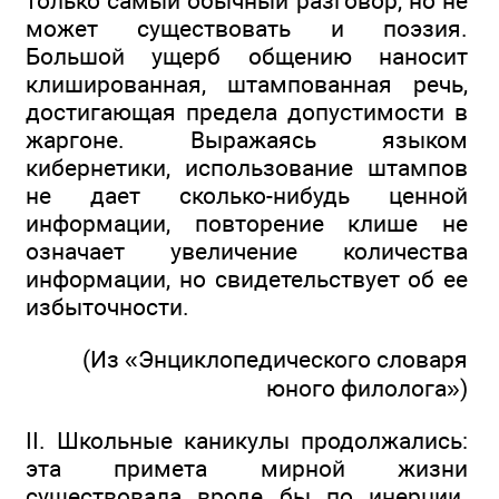
только самый обычный разговор, но не
может существовать и поэзия.
Большой ущерб общению наносит
клишированная, штампованная речь,
достигающая предела допустимости в
жаргоне. Выражаясь языком
кибернетики, использование штампов
не дает сколько-нибудь ценной
информации, повторение клише не
означает увеличение количества
информации, но свидетельствует об ее
избыточности.
(Из «Энциклопедического словаря
юного филолога»)
II. Школьные каникулы продолжались:
эта примета мирной жизни
существовала вроде бы по инерции.