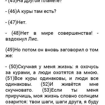
- (45)На другой планете?
- (46)А куры там есть?
- (47)Нет.
- (48)Нет в мире совершенства! -
вздохнул Лис.
(49)Но потом он вновь заговорил о том
же:
- (50)Скучная у меня жизнь: я охочусь
за курами, а люди охотятся за мною.
(51)Все куры одинаковы, и люди все
одинаковы. (52)И живётся мне
скучновато. (53)Если ты меня
приручишь, моя жизнь словно солнцем
озарится: твои шаги, шаги друга, я буду